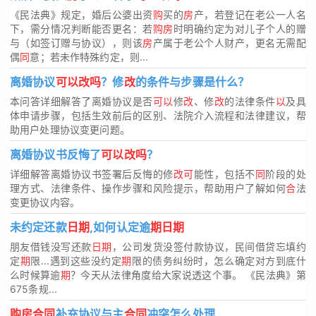
《民法典》规定，婚后公婆出资
购
买的
房
产，若登记在老公一人名
下，需分情况判断能否更名：若
购房
时明确约定为对儿子个人的赠
与（如签订赠与协议），则该
房
产属于老公个人财产，更名无需配
偶
同
意；若未作特殊约定，则...
离婚协议
可以改吗
？修
改
的条件与步骤是什么？
本问答详细解答了离婚协议是否
可以
修
改
、修
改
的法律条件
以
及具
体申请步骤，包括生效前后的区别、法院介入流程和法律建议，帮
助用户处理协议变更问题。
离婚协议书反悔了
可以改吗
？
详细解答离婚协议书签署后反悔的修
改可
能性，包括不
同
阶段的处
理方式、法律条件、操作步骤和风险提示，帮助用户了解如何
合
法
变更协议内容。
未约定还款
日期
,如何认定逾
期日期
朋友借钱没写还款
日期
，公司发货没签付款协议，民间借贷忘填约
定
期
限...遇到这些没约定
期
限的债务纠纷时，怎么确定对方到底什
么时候算逾
期
？今天从法律角度给大家说透这个事。 《民法典》第
675条规...
购房合同
补充协议与主
合同
冲突怎么处理