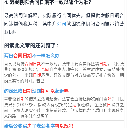
4. 遇到阴阳合同日期不一致以哪个为准？
最高法司法解释，实际履行合同优先。但提供虚假日期合
同涉嫌偷税漏税，某中介
公司
就因操作阴阳合同被吊销营
业执照。
阅读此文章的还浏览了：
两份
合同日期
不一样怎么办
当发现两份
合同日期
不一致时，法律上要看实际签署
日期
。《民法
典》第490条规定，
合同
自当事人均签名、盖章时成立，有特殊约
定的除外。出现
日期
矛盾，建议立即与对方协商签订补充协议，明
确真实签约时间。若已...
约定还款
日期
没到
期可以
起诉
吗
拿着没到
期
的借条去法院起诉，法官会直接让你吃闭门羹
吗
？《民
法典》第677条，借款人有权按约定
期
限还款，在还款
日
没到之
前，债权人确实不能主张提前还款。但法律也留了后门！出现债务
人跑路、转移财产或明确...
婚后公婆买
房
子老公名字
可以改吗