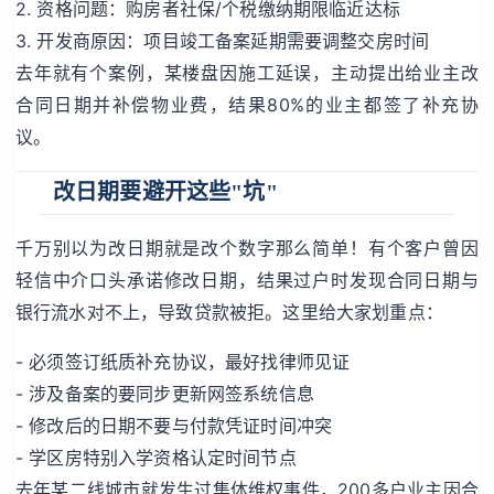
2. 资格问题：购房者社保/个税缴纳期限临近达标
3. 开发商原因：项目竣工备案延期需要调整交房时间
去年就有个案例，某楼盘因施工延误，主动提出给业主改
合同日期并补偿物业费，结果80%的业主都签了补充协
议。
改日期要避开这些"坑"
千万别以为改日期就是改个数字那么简单！有个客户曾因
轻信中介口头承诺修改日期，结果过户时发现合同日期与
银行流水对不上，导致贷款被拒。这里给大家划重点：
- 必须签订纸质补充协议，最好找律师见证
- 涉及备案的要同步更新网签系统信息
- 修改后的日期不要与付款凭证时间冲突
- 学区房特别入学资格认定时间节点
去年某二线城市就发生过集体维权事件，200多户业主因合