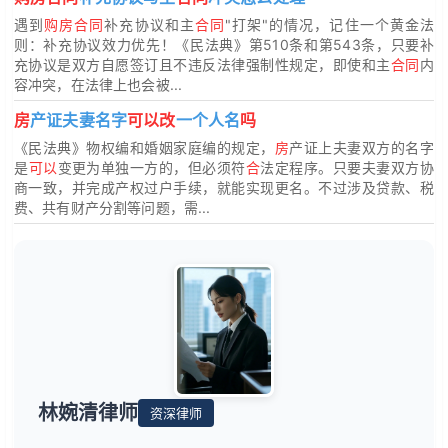
遇到
购房合同
补充协议和主
合同
"打架"的情况，记住一个黄金法
则：补充协议效力优先！《民法典》第510条和第543条，只要补
充协议是双方自愿签订且不违反法律强制性规定，即使和主
合同
内
容冲突，在法律上也会被...
房
产证夫妻名字
可以改
一个人名
吗
《民法典》物权编和婚姻家庭编的规定，
房
产证上夫妻双方的名字
是
可以
变更为单独一方的，但必须符
合
法定程序。只要夫妻双方协
商一致，并完成产权过户手续，就能实现更名。不过涉及贷款、税
费、共有财产分割等问题，需...
林婉清律师
资深律师