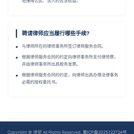
地保障公民、法人的合法权益。
聘请律师应当履行哪些手续?
与律师所在的律师事务所签订律师服务合同。
根据律师服务合同的约定向律师事务所支付律师费，
并由律师事务所出具税务发票。
根据律师服务合同的约定，向律师出具办理法律事务
必需的授权委托书。
徐度奕律师
周延锋律师
唐砚秋律师
陆景明律师
许衡律师
柯瑾律师
擅长:经济犯罪精准辩护,涉黑
程昭规律师
擅长:企业债务危机化解,个人
林婉清律师
恶与暴力犯罪应对,新型网络犯
擅长:专利攻防与运营,商标与
擅长:股权架构与公司治理,企
债务综合处置,跨境债务专案执
擅长:集体土地征收维权,国有
擅长:违法解雇与经济补偿,加
罪
品牌维权,数字版权与新型知产
业合规与风控体系,商事诉讼与
擅长:人身损害赔偿,财产损害
行
房屋拆迁谈判,拆迁程序诉讼
班费与薪资追索,工伤与职业权
擅长:商品房交易维权,房产确
仲裁
综合追偿,名誉权与隐私权侵权
益保护
权与分割,拆迁与违建争议
Copyright © 律望 All Rights Reserved.
蜀ICP备2025122724号