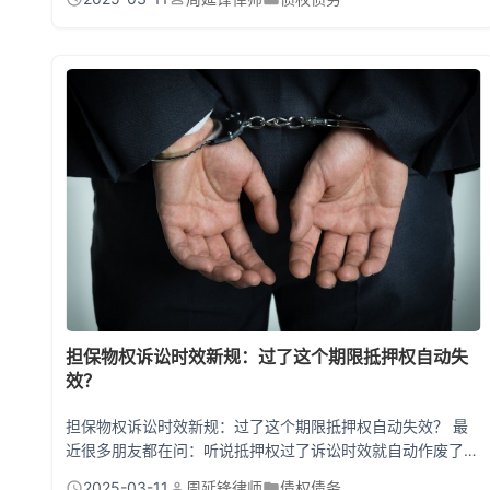
意取得必须满足三个核心要件：抵押权人主观善意、不动产登
记簿存在权利外观、支付合理对价。 一、为什么“善意取得”在
抵押权纠纷中这么重要？ 不动产抵押权的善意取得制度，本
质上是为了保护交易安全和登记公信力。例如，张三将夫妻共
有的房屋抵押给...
担保物权诉讼时效新规：过了这个期限抵押权自动失
效？
担保物权诉讼时效新规：过了这个期限抵押权自动失效？ 最
近很多朋友都在问：听说抵押权过了诉讼时效就自动作废了？
房子抵押了十几年银行都没催收，现在能直接要回来吗？，抵
2025-03-11
周延锋律师
债权债务