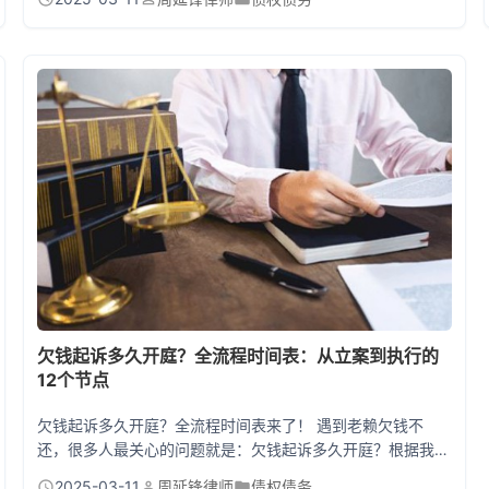
月，银行有权向法院申请强制执行房产拍卖，但别慌！从逾期
到房子真被卖掉，其实有1-3个月的操作窗口期。只要抓住这
5个关键动作，完全有机会保住房子！ 第一步：立即联系银行
协商还款方案 逾期30天内是黄金补救期！很多人因为害怕催
收电话而玩失踪...
欠钱起诉多久开庭？全流程时间表：从立案到执行的
12个节点
欠钱起诉多久开庭？全流程时间表来了！ 遇到老赖欠钱不
还，很多人最关心的问题就是：欠钱起诉多久开庭？根据我国
民事诉讼流程，从提交材料到首次开庭，通常需要1-3个月。
2025-03-11
周延锋律师
债权债务