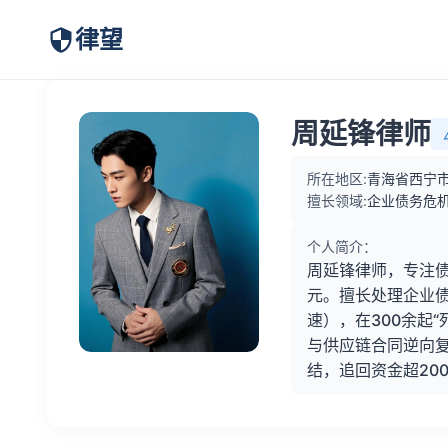
律望
周延锋律师
所在地区:
青海省西宁
擅长领域:
企业债务危机
个人简介：
周延锋律师，专注债
元。擅长处理企业
速），在300余起
与供应链合同逆向
结，追回资金超20