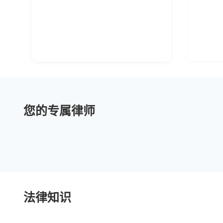
陆景明律师
您的专属律师
擅长:股权架构与公司治理,企业合
擅长
规与风控体系,商事诉讼与仲裁
与薪
法律知识