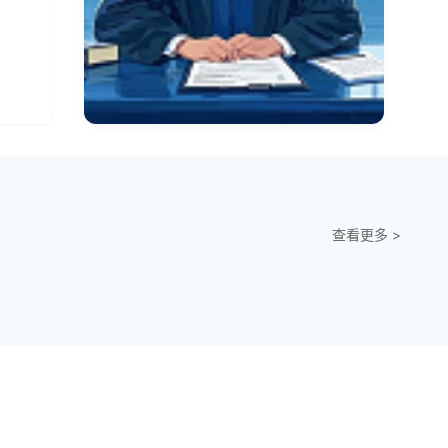
许衡律师
,涉外
擅长:集体土地征收维权,国有房屋
查看更多 >
合同
拆迁谈判,拆迁程序诉讼