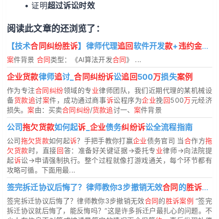
• 证明
超过诉讼时效
阅读此文章的还浏览了：
【技术
合同纠纷胜诉
】律师代理
追回
软件开发
款
+
违约金
800
案
件背景
合同
类型：《AI算法开发
合同
》 ...
企业货款
律师
追
讨_
合同纠纷诉
讼
追回
500
万
损失
案例
作为专注
合同纠纷
领域的专
业
律师团队，我们近期代理的某机械设
备
货款追
讨
案
件，成功通过商事
诉
讼程序为
企业
挽
回
500
万
元经济
损失。
案
由：买卖
合同纠纷
/
货款追
讨一、
案
件背景
公司
拖欠货款
如何起
诉
_
企业
债务
纠纷诉
讼全流程指南
公司
拖欠货款
如何起
诉
？手把手教你打赢
企业
债务官司 当
合
作方
拖
欠货款
时，直接
回
答：准备好关键证据→委托专
业
律师→向法院提
起
诉
讼→申请强制执行。整个过程就像打游戏通关，每个环节都有
攻略可循。下面用最...
签完拆迁协议后悔了？律师教你3步撤销无效
合同
的
胜诉案例
签完拆迁协议后悔了？律师教你3步撤销无效
合同
的
胜诉案例
“签完
拆迁协议就后悔了，能反悔吗？”这是许多拆迁户最扎心的问题。不