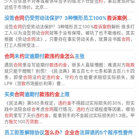
少人在信息不对等或被诱导签字的情况下仓促签
约
，事后发现补偿
远低于市场价。北京...
没签
合同
仍受劳动法保护？3种情形员工100%
胜诉案例
解析
没签
合同
仍受劳动法保护？3种情形员工100%
胜诉案例
解析 很多打
工人以为没签劳动
合同
就等于没有保障，被坑了也不敢维权。其实
根据《劳动
合同
法》，只要存在事实劳动关系，就算没书面
合同
，
打工人照样受法...
合同
未
约
定逾期付
款违约金怎么
主张
遇到
合同
里没写逾期付
款违约金
，很多人直接懵圈：难道对方
拖款
就只能干瞪眼？别慌！《民法典》第五百七十七条和第五百八十四
条，即使
合同
没
约
定
违约金
，守
约
方也能要求赔偿实际损失，按
LPR（贷
款
市场报价利率）要...
买卖
合同
逾期付
款违约金
上限
《民法典》第585条规定，
违约金
不得超过实际损失的30%，但实
践中法院会综
合
考虑
合同
履行情况、
违约
方过错程度等因素。哪怕
合同
里写了天价
违约金
，能拿到手的不会超过实际损失的1.3倍。甲
方
拖欠
100
万货款
...
员工拒签解除协议
怎么办
？
企业合
法辞退的5个程序性要件