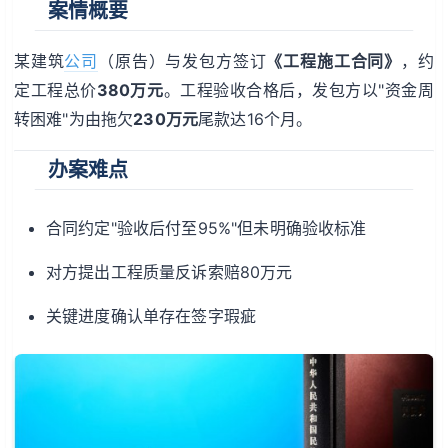
案情概要
某建筑
公司
（原告）与发包方签订
《工程施工合同》
，约
定工程总价
380万元
。工程验收合格后，发包方以"资金周
转困难"为由拖欠
230万元
尾款达16个月。
办案难点
合同约定"验收后付至95%"但未明确验收标准
对方提出工程质量反诉索赔80万元
关键进度确认单存在签字瑕疵