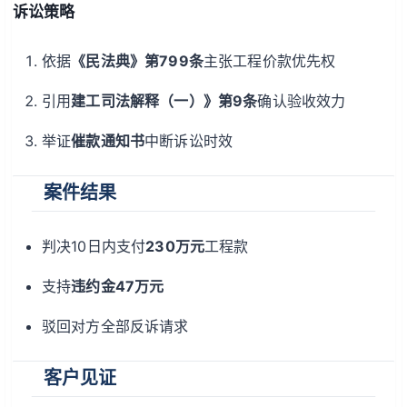
诉讼策略
依据
《民法典》第799条
主张工程价款优先权
引用
建工司法解释（一）》第9条
确认验收效力
举证
催款通知书
中断诉讼时效
案件结果
判决10日内支付
230万元
工程款
支持
违约金47万元
驳回对方全部反诉请求
客户见证