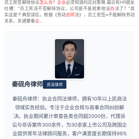
员工拒签解除协议
怎么办
？
企业
必须知道的应对策略 最近有HR朋友
吐槽："员工死活不签解除协议，公司是不是就拿他没
办
法了？"其
实这是个典型误区。根据《劳动
合同
法》，员工拒签≠不能解除劳动
关系，关键要看
企
...
秦砚舟律师
资深律师
秦砚舟律师：执业合同法律师，拥有10年以上民商法
领域实务经验。专注于企业合规与商事合同纠纷解
决。执业期间累计审查各类合同超2000份，代理诉
讼与非诉案件300余件，为30余家上市公司及跨国企
业提供常年法律顾问服务，客户满意度长期保持98%