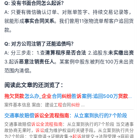
Q: 没有书面合同怎么起诉？
A: 只要有微信确认订单、对账单签字、持续交易记录等，
就能形成
事实合同关系
。我们曾用11张物流单帮客户追回货
款。
Q: 对方公司注销了还能追债吗？
A: 分三步走：1.查
清算程序是否合法
2.追股东
未实缴出资
3.起诉
恶意注销责任人
。某案例中股东被判在100万未出资
范围内清偿。
阅读此文章的还浏览了：
拖欠货款
怎么办_
企业
合同
纠纷
胜
诉
案例:追回500万
货款
+违
案件基本信息 案由：建设工
程
合同
纠纷
...
交通事故赔偿
诉讼全流程指南
：从立案到执行的7个阶段
交通事故赔偿
诉讼全流程指南
：从立案到执行的7个阶段 当交通事
故协商无果时，
诉讼
成为维护权益的关键手段。从立案到执行共分
为7个阶段：立案申请→证据收集→
起诉
状提交→法院受理→庭前调