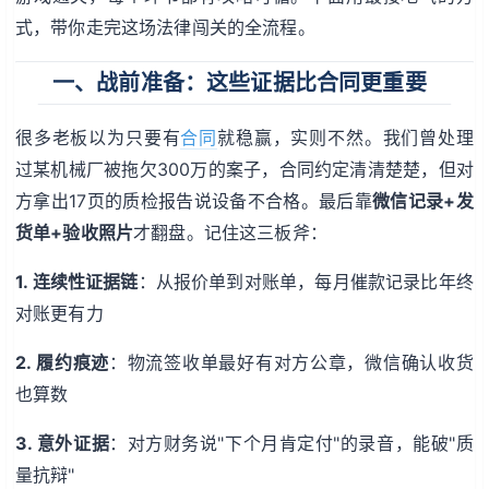
式，带你走完这场法律闯关的全流程。
一、战前准备：这些证据比合同更重要
很多老板以为只要有
合同
就稳赢，实则不然。我们曾处理
过某机械厂被拖欠300万的案子，合同约定清清楚楚，但对
方拿出17页的质检报告说设备不合格。最后靠
微信记录+发
货单+验收照片
才翻盘。记住这三板斧：
1. 连续性证据链
：从报价单到对账单，每月催款记录比年终
对账更有力
2. 履约痕迹
：物流签收单最好有对方公章，微信确认收货
也算数
3. 意外证据
：对方财务说"下个月肯定付"的录音，能破"质
量抗辩"