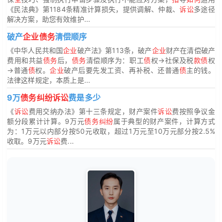
《民法典》第1184条精准计算损失，提供调解、仲裁、
诉讼
多途径
解决方案，助您有效维护...
破产
企业债务
清偿顺序
《中华人民共和国
企业
破产法》第113条，破产
企业
财产在清偿破产
费用和共益
债务
后，
债务
清偿顺序为：职工
债
权→社保及税
款债
权
→普通
债
权。
企业
破产后要先发工资、再补税、还普通
债
主的钱。
法律这样规定，本质上是...
9万
债务纠纷诉讼
费是多少
《
诉讼
费用交纳办法》第十三条规定，财产案件
诉讼
费按照争议金
额分段累计计算。9万元
债务纠纷
属于典型的财产案件，计算方式
为：1万元以内部分按50元收取，超过1万元至10万元部分按2.5%
收取。9万元
诉讼
费...