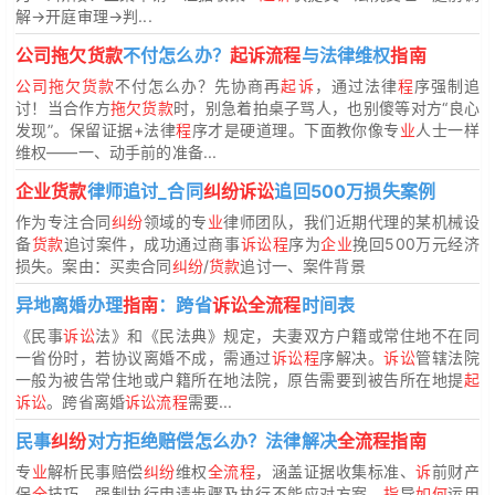
解→开庭审理→判...
公司拖欠货款
不付怎么办？
起诉流程
与法律维权
指南
公司拖欠货款
不付怎么办？先协商再
起诉
，通过法律
程
序强制追
讨！当合作方
拖欠货款
时，别急着拍桌子骂人，也别傻等对方“良心
发现”。保留证据+法律
程
序才是硬道理。下面教你像专
业
人士一样
维权——一、动手前的准备...
企业货款
律师追讨_合同
纠纷诉讼
追回500万损失案例
作为专注合同
纠纷
领域的专
业
律师团队，我们近期代理的某机械设
备
货款
追讨案件，成功通过商事
诉讼程
序为
企业
挽回500万元经济
损失。案由：买卖合同
纠纷
/
货款
追讨一、案件背景
异地离婚办理
指南
：跨省
诉讼全流程
时间表
《民事
诉讼
法》和《民法典》规定，夫妻双方户籍或常住地不在同
一省份时，若协议离婚不成，需通过
诉讼程
序解决。
诉讼
管辖法院
一般为被告常住地或户籍所在地法院，原告需要到被告所在地提
起
诉讼
。跨省离婚
诉讼流程
需要...
民事
纠纷
对方拒绝赔偿怎么办？法律解决
全流程指南
专
业
解析民事赔偿
纠纷
维权
全流程
，涵盖证据收集标准、
诉
前财产
保
全
技巧、强制执行申请步骤及执行不能应对方案，
指
导
如何
运用