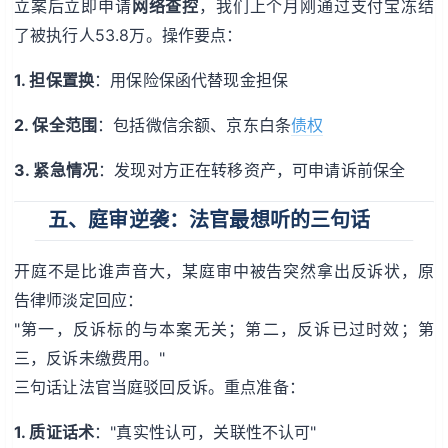
立案后立即申请
网络查控
，我们上个月刚通过支付宝冻结
了被执行人53.8万。操作要点：
1. 担保置换
：用保险保函代替现金担保
2. 保全范围
：包括微信余额、京东白条
债权
3. 紧急情况
：发现对方正在转移资产，可申请诉前保全
五、庭审逆袭：法官最想听的三句话
开庭不是比谁声音大，某庭审中被告突然拿出反诉状，原
告律师淡定回应：
"第一，反诉标的与本案无关；第二，反诉已过时效；第
三，反诉未缴费用。"
三句话让法官当庭驳回反诉。重点准备：
1. 质证话术
："真实性认可，关联性不认可"