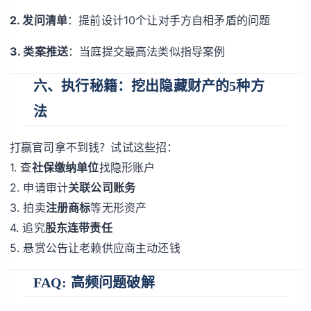
2. 发问清单
：提前设计10个让对手方自相矛盾的问题
3. 类案推送
：当庭提交最高法类似指导案例
六、执行秘籍：挖出隐藏财产的5种方
法
打赢官司拿不到钱？试试这些招：
1. 查
社保缴纳单位
找隐形账户
2. 申请审计
关联公司账务
3. 拍卖
注册商标
等无形资产
4. 追究
股东连带责任
5. 悬赏公告让老赖供应商主动还钱
FAQ: 高频问题破解