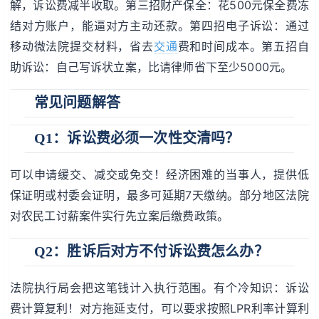
解，诉讼费减半收取。第三招财产保全：花500元保全费冻
结对方账户，能逼对方主动还款。第四招电子诉讼：通过
移动微法院提交材料，省去
交通
费和时间成本。第五招自
助诉讼：自己写诉状立案，比请律师省下至少5000元。
常见问题解答
Q1：诉讼费必须一次性交清吗？
可以申请缓交、减交或免交！经济困难的当事人，提供低
保证明或村委会证明，最多可延期7天缴纳。部分地区法院
对农民工讨薪案件实行先立案后缴费政策。
Q2：胜诉后对方不付诉讼费怎么办？
法院执行局会把这笔钱计入执行范围。有个冷知识：诉讼
费计算复利！对方拖延支付，可以要求按照LPR利率计算利