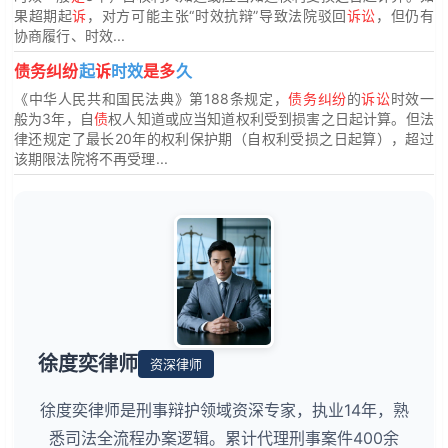
果超期起
诉
，对方可能主张“时效抗辩”导致法院驳回
诉讼
，但仍有
协商履行、时效...
债务纠纷
起
诉
时效
是多
久
《中华人民共和国民法典》第188条规定，
债务纠纷
的
诉讼
时效一
般为3年，自
债
权人知道或应当知道权利受到损害之日起计算。但法
律还规定了最长20年的权利保护期（自权利受损之日起算），超过
该期限法院将不再受理...
徐度奕律师
资深律师
徐度奕律师是刑事辩护领域资深专家，执业14年，熟
悉司法全流程办案逻辑。累计代理刑事案件400余