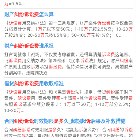
万
×0.5%...
财产
纠纷诉讼费
怎么算
《
诉讼费
用交纳办法》第十三条规定，财产案件
诉讼费
按争议金额
分档累计计算：1
万
元以下交50元；1-10
万
元按2.5%交；10-20
万
元按2%交；20-50
万
元按1.5%交；50-100
万
元按1%交；10...
财产
纠纷诉讼费
谁承担
打官司就像上战场，不仅要考虑输赢，还得算清楚
诉讼费
这笔账。
《
诉讼费
用交纳办法》第29条和《民事
诉讼
法》规定，财产
纠纷
案
件原则上由败
诉
方承担
诉讼费
，但特殊情况法院可调整。离婚财产
分割案中，法院判决双...
借贷
纠纷诉讼费
用收取标准
《
诉讼费
用交纳办法》和《民事
诉讼
法》规定，借贷
纠纷
属于财产
案件，
诉讼费
用=案件受理
费
+申请
费
+其他
诉讼费
用。案件受理
费
按照
诉讼
请求金额分段累计：1
万
以下50元；1-10
万
部分2.5%；
10-20
万
...
合同
纠纷诉讼
时效期限
是多
久_超期起
诉
后果及补救措施
合同
纠纷诉讼
时效期限
是多
久？超期起
诉
怎么办？ 合同
纠纷
的
诉讼
时效一般
是
3年，自权利人知道或应当知道权利受损之日起计算。如