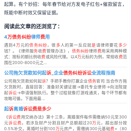
起算。有个妙招：每年春节给对方发电子红包+催款留言，
既能中断时效又保留证据。
阅读此文章的还浏览了：
4
万债务纠纷
律师
费
用
遇到4
万
元的
债务纠纷
，很
多
人的第一反应就
是
请律师要花
多少
钱？。《律师服
务
收
费
管理办法》，
债务纠纷
律师
费
用采用两种模
式：按标的额比例收
费
或风险代理。以4
万
元标的为例，常规收
费
范
围在2000-8000元之...
公司拖欠货款如何起
诉
_企业
债务纠纷诉讼
全流程指南
公司拖欠货款如何起
诉
？手把手教你打赢企业
债务
官司 当合作方拖
欠货款时，直接回答：准备好关键证据→委托专业律师→向法院提
起
诉讼
→申请强制执行。整个过程就像打游戏通关，每个环节都有
攻略可循。下面用最...
起
诉
离婚
诉讼费是多少
《
诉讼费
用交纳办法》第十三条，离婚案件每件需缴纳50元至300
元
诉讼费
。若涉及财产分割且财产总额超过20
万
元，超出部分按
0.5%补交。离婚时分割100
万
元房产，需缴纳300元基础
费
+（80