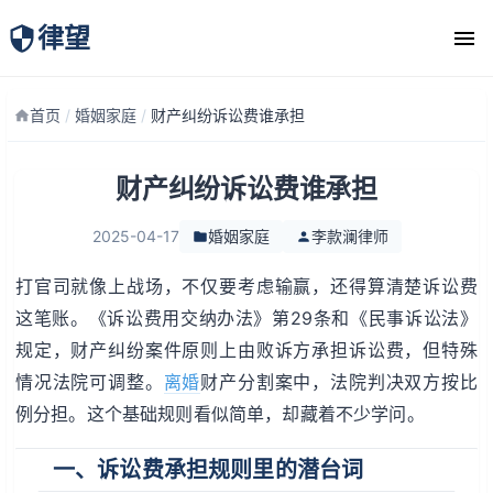
律望
律师团队
首页
/
婚姻家庭
/
财产纠纷诉讼费谁承担
财产纠纷诉讼费谁承担
2025-04-17
婚姻家庭
李款澜律师
打官司就像上战场，不仅要考虑输赢，还得算清楚诉讼费
这笔账。《诉讼费用交纳办法》第29条和《民事诉讼法》
规定，财产纠纷案件原则上由败诉方承担诉讼费，但特殊
情况法院可调整。
离婚
财产分割案中，法院判决双方按比
例分担。这个基础规则看似简单，却藏着不少学问。
一、诉讼费承担规则里的潜台词