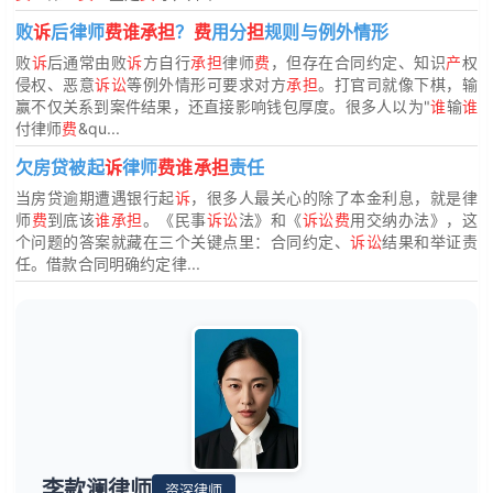
败
诉
后律师
费谁承担
？
费
用分
担
规则与例外情形
败
诉
后通常由败
诉
方自行
承担
律师
费
，但存在合同约定、知识
产
权
侵权、恶意
诉讼
等例外情形可要求对方
承担
。打官司就像下棋，输
赢不仅关系到案件结果，还直接影响钱包厚度。很多人以为"
谁
输
谁
付律师
费
&qu...
欠房贷被起
诉
律师
费谁承担
责任
当房贷逾期遭遇银行起
诉
，很多人最关心的除了本金利息，就是律
师
费
到底该
谁承担
。《民事
诉讼
法》和《
诉讼费
用交纳办法》，这
个问题的答案就藏在三个关键点里：合同约定、
诉讼
结果和举证责
任。借款合同明确约定律...
李款澜律师
资深律师