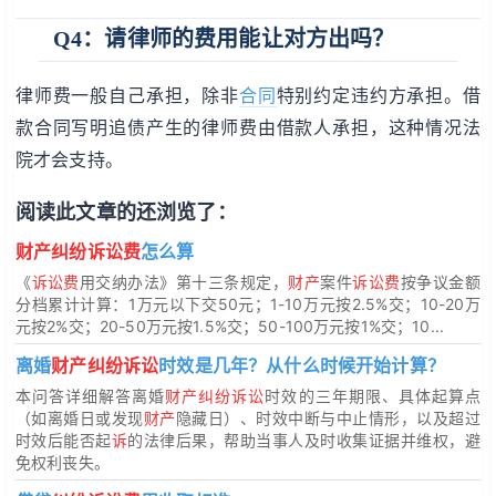
Q4：请律师的费用能让对方出吗？
律师费一般自己承担，除非
合同
特别约定违约方承担。借
款合同写明追债产生的律师费由借款人承担，这种情况法
院才会支持。
阅读此文章的还浏览了：
财产纠纷诉讼费
怎么算
《
诉讼费
用交纳办法》第十三条规定，
财产
案件
诉讼费
按争议金额
分档累计计算：1万元以下交50元；1-10万元按2.5%交；10-20万
元按2%交；20-50万元按1.5%交；50-100万元按1%交；10...
离婚
财产纠纷诉讼
时效是几年？从什么时候开始计算？
本问答详细解答离婚
财产纠纷诉讼
时效的三年期限、具体起算点
（如离婚日或发现
财产
隐藏日）、时效中断与中止情形，以及超过
时效后能否起
诉
的法律后果，帮助当事人及时收集证据并维权，避
免权利丧失。