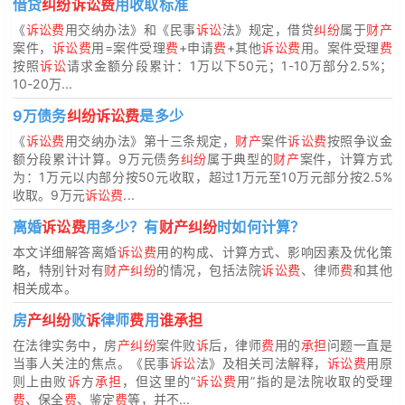
借贷
纠纷诉讼费
用收取标准
《
诉讼费
用交纳办法》和《民事
诉讼
法》规定，借贷
纠纷
属于
财产
案件，
诉讼费
用=案件受理
费
+申请
费
+其他
诉讼费
用。案件受理
费
按照
诉讼
请求金额分段累计：1万以下50元；1-10万部分2.5%；
10-20万...
9万债务
纠纷诉讼费
是多少
《
诉讼费
用交纳办法》第十三条规定，
财产
案件
诉讼费
按照争议金
额分段累计计算。9万元债务
纠纷
属于典型的
财产
案件，计算方式
为：1万元以内部分按50元收取，超过1万元至10万元部分按2.5%
收取。9万元
诉讼费
...
离婚
诉讼费
用多少？有
财产纠纷
时如何计算？
本文详细解答离婚
诉讼费
用的构成、计算方式、影响因素及优化策
略，特别针对有
财产纠纷
的情况，包括法院
诉讼费
、律师
费
和其他
相关成本。
房
产纠纷
败
诉
律师
费
用
谁承担
在法律实务中，房
产纠纷
案件败
诉
后，律师
费
用的
承担
问题一直是
当事人关注的焦点。《民事
诉讼
法》及相关司法解释，
诉讼费
用原
则上由败
诉
方
承担
，但这里的“
诉讼费
用”指的是法院收取的受理
费
、保全
费
、鉴定
费
等，并不...