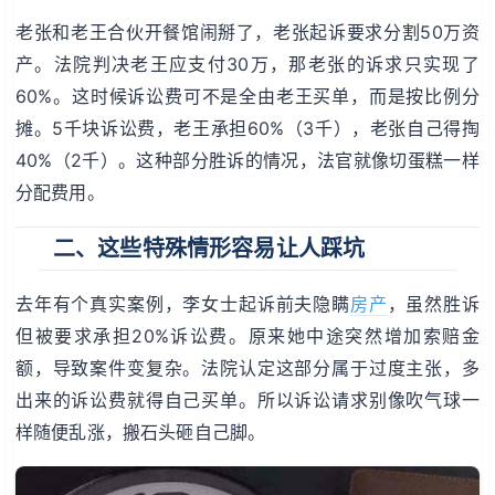
老张和老王合伙开餐馆闹掰了，老张起诉要求分割50万资
产。法院判决老王应支付30万，那老张的诉求只实现了
60%。这时候诉讼费可不是全由老王买单，而是按比例分
摊。5千块诉讼费，老王承担60%（3千），老张自己得掏
40%（2千）。这种部分胜诉的情况，法官就像切蛋糕一样
分配费用。
二、这些特殊情形容易让人踩坑
去年有个真实案例，李女士起诉前夫隐瞒
房产
，虽然胜诉
但被要求承担20%诉讼费。原来她中途突然增加索赔金
额，导致案件变复杂。法院认定这部分属于过度主张，多
出来的诉讼费就得自己买单。所以诉讼请求别像吹气球一
样随便乱涨，搬石头砸自己脚。