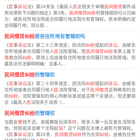
《
民
事
诉讼
法》第24条及《最高人
民
法院关于审理
民间借贷
案件适
用法律若干问题的规定》第3条，
民间借贷纠纷
的管辖规则可以归纳
为：被告住所地法院或合同履行地法院均有管辖权。若未明确约定
合同履行地，则以接...
民间借贷纠纷
原告住所地有管辖权吗
《
民
事
诉讼
法》第二十三条规定，因合同
纠纷
提起的
诉讼
，由被告
住所地或者合同履行地人
民
法院管辖。而
民间借贷纠纷
本质上属于
借
款合同
纠纷
，原则上应由被告住所地或合同履行地法院管辖。但
最高法司法解释明确：当事人...
民间借贷纠纷
的管辖权
《
民
事
诉讼
法》第二十四条规定，因合同
纠纷
提起的
诉讼
，由被告
住所地或者合同履行地人
民
法院管辖。对于
民间借贷
这种典型的合
同
纠纷
，法院管辖权的核心判断标准就是这两个关键点。但还要结
合《最高人
民
法院关于适用〈...
民间借贷纠纷
的管辖权
当朋友
借
钱不还、亲戚赖账玩消失
时
，很多人第一反应是去法院告
他，但到底该去哪个法院起
诉
？这个问题在法律上被称为管辖权。
《
民
事
诉讼
法》第24条，
民间借贷纠纷
作为合同
纠纷
，由被告住所