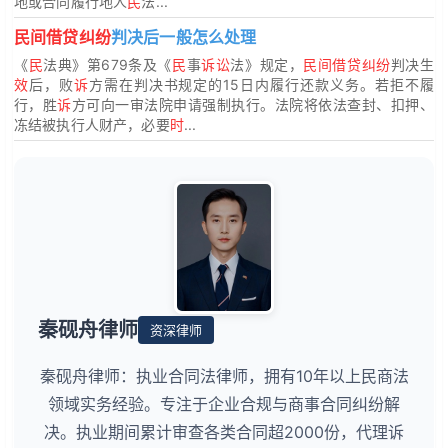
地或合同履行地人
民
法...
民间借贷纠纷
判决后一般怎么处理
《
民
法典》第679条及《
民
事
诉讼
法》规定，
民间借贷纠纷
判决生
效
后，败
诉
方需在判决书规定的15日内履行还款义务。若拒不履
行，胜
诉
方可向一审法院申请强制执行。法院将依法查封、扣押、
冻结被执行人财产，必要
时
...
秦砚舟律师
资深律师
秦砚舟律师：执业合同法律师，拥有10年以上民商法
领域实务经验。专注于企业合规与商事合同纠纷解
决。执业期间累计审查各类合同超2000份，代理诉