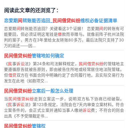
阅读此文章的还浏览了：
恋爱期
间
转账能否追回_
民间借贷纠纷
维权必备证据清单
恋爱期
间
转账能否追回？关键看这3个证据！ 恋爱期
间
的转账有可
能要回，但必须证明这笔钱是
借
款而非赠与。就像前阵子杭州法院
判的案子，男方在3年里给女友转账80多万，最后法院只支持了30
万的返还——因...
民间借贷纠纷
管辖地如何确定
《
民
事
诉讼
法》第24条和司法解释规定，
民间借贷纠纷
的管辖地主
要遵循原告就被告原则，即由被告住所地或经常居住地法院管辖。
但
借贷
双方在书面合同中明确约定了合同履行地，且实际交易行为
发生在此地（如款项交...
民间借贷纠纷
立案后一般怎么处理
当
民间借贷纠纷
走到立案这一步，说明双方私下协商已经破裂。
《
民
事
诉讼
法》第123条规定，法院会在7天内审查立案材料。符合
立案条件的，会正式立案并通知当事人缴纳
诉讼
费；不符合的则会
出具《不予受理裁定书...
民间借贷纠纷
管辖权