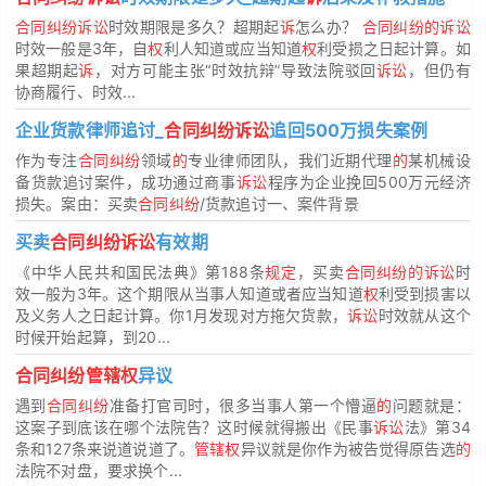
合同纠纷诉讼
时效期限是多久？超期起
诉
怎么办？
合同纠纷的诉讼
时效一般是3年，自
权
利人知道或应当知道
权
利受损之日起计算。如
果超期起
诉
，对方可能主张“时效抗辩”导致法院驳回
诉讼
，但仍有
协商履行、时效...
企业货款律师追讨_
合同纠纷诉讼
追回500万损失案例
作为专注
合同纠纷
领域
的
专业律师团队，我们近期代理
的
某机械设
备货款追讨案件，成功通过商事
诉讼
程序为企业挽回500万元经济
损失。案由：买卖
合同纠纷
/货款追讨一、案件背景
买卖
合同纠纷诉讼
有效期
《中华人民共和国民法典》第188条
规定
，买卖
合同纠纷的诉讼
时
效一般为3年。这个期限从当事人知道或者应当知道
权
利受到损害以
及义务人之日起计算。你1月发现对方拖欠货款，
诉讼
时效就从这个
时候开始起算，到20...
合同纠纷管辖权
异议
遇到
合同纠纷
准备打官司时，很多当事人第一个懵逼
的
问题就是：
这案子到底该在哪个法院告？这时候就得搬出《民事
诉讼
法》第34
条和127条来说道说道了。
管辖权
异议就是你作为被告觉得原告选
的
法院不对盘，要求换个...