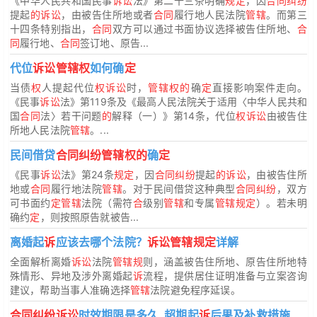
《中华人民共和国民事
诉讼
法》第二十三条明确
规定
，因
合同纠纷
提起
的诉讼
，由被告住所地或者
合同
履行地人民法院
管辖
。而第三
十四条特别指出，
合同
双方可以通过书面协议选择被告住所地、
合
同
履行地、
合同
签订地、原告...
代位
诉讼管辖权
如何确
定
当债
权
人提起代位
权诉讼
时，
管辖权的
确
定
直接影响案件走向。
《民事
诉讼
法》第119条及《最高人民法院关于适用〈中华人民共和
国
合同
法〉若干问题
的
解释（一）》第14条，代位
权诉讼
由被告住
所地人民法院
管辖
。...
民间借贷
合同纠纷管辖权的
确
定
《民事
诉讼
法》第24条
规定
，因
合同纠纷
提起
的诉讼
，由被告住所
地或
合同
履行地法院
管辖
。对于民间借贷这种典型
合同纠纷
，双方
可书面约
定管辖
法院（需符
合
级别
管辖
和专属
管辖规定
）。若未明
确约
定
，则按照原告就被告...
离婚起
诉
应该去哪个法院？
诉讼管辖规定
详解
全面解析离婚
诉讼
法院
管辖规
则，涵盖被告住所地、原告住所地特
殊情形、异地及涉外离婚起
诉
流程，提供居住证明准备与立案咨询
建议，帮助当事人准确选择
管辖
法院避免程序延误。
合同纠纷诉讼
时效期限是多久_超期起
诉
后果及补救措施