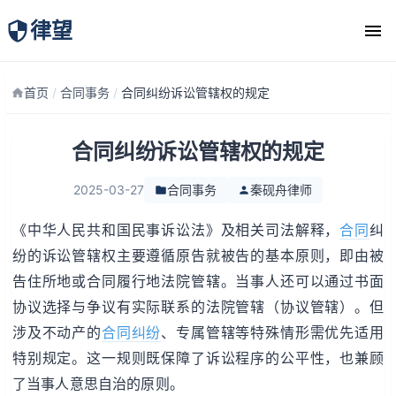
律望
律师团队
首页
/
合同事务
/
合同纠纷诉讼管辖权的规定
合同纠纷诉讼管辖权的规定
2025-03-27
合同事务
秦砚舟律师
《中华人民共和国民事诉讼法》及相关司法解释，
合同
纠
纷的诉讼管辖权主要遵循原告就被告的基本原则，即由被
告住所地或合同履行地法院管辖。当事人还可以通过书面
协议选择与争议有实际联系的法院管辖（协议管辖）。但
涉及不动产的
合同纠纷
、专属管辖等特殊情形需优先适用
特别规定。这一规则既保障了诉讼程序的公平性，也兼顾
了当事人意思自治的原则。