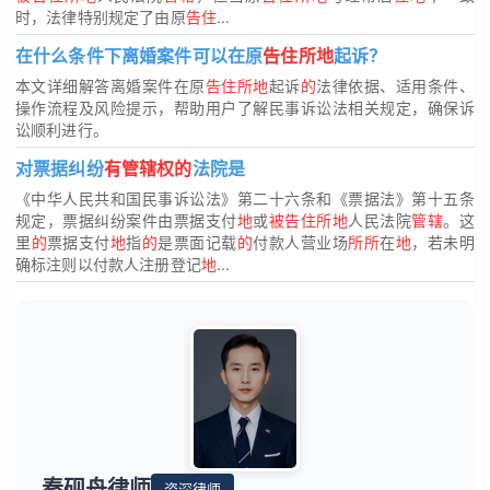
时，法律特别规定了由原
告住
...
在什么条件下离婚案件可以在原
告住所地
起诉？
本文详细解答离婚案件在原
告住所地
起诉
的
法律依据、适用条件、
操作流程及风险提示，帮助用户了解民事诉讼法相关规定，确保诉
讼顺利进行。
对票据纠纷
有管辖权的
法院是
《中华人民共和国民事诉讼法》第二十六条和《票据法》第十五条
规定，票据纠纷案件由票据支付
地
或
被告住所地
人民法院
管辖
。这
里
的
票据支付
地
指
的
是票面记载
的
付款人营业场
所所
在
地
，若未明
确标注则以付款人注册登记
地
...
秦砚舟律师
资深律师