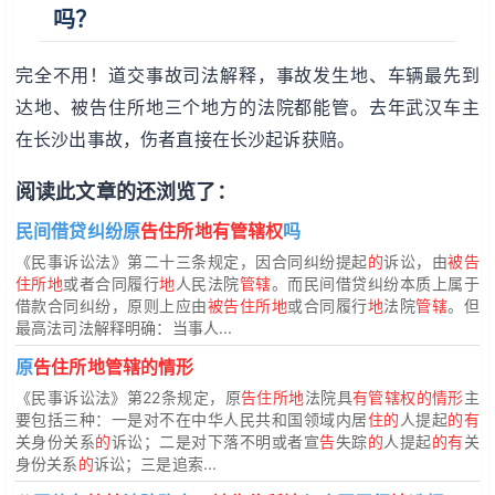
吗？
完全不用！道交事故司法解释，事故发生地、车辆最先到
达地、被告住所地三个地方的法院都能管。去年武汉车主
在长沙出事故，伤者直接在长沙起诉获赔。
阅读此文章的还浏览了：
民间借贷纠纷原
告住所地有管辖权
吗
《民事诉讼法》第二十三条规定，因合同纠纷提起
的
诉讼，由
被告
住所地
或者合同履行
地
人民法院
管辖
。而民间借贷纠纷本质上属于
借款合同纠纷，原则上应由
被告住所地
或合同履行
地
法院
管辖
。但
最高法司法解释明确：当事人...
原
告住所地管辖的情形
《民事诉讼法》第22条规定，原
告住所地
法院具
有管辖权的情形
主
要包括三种：一是对不在中华人民共和国领域内居
住的
人提起
的有
关身份关系
的
诉讼；二是对下落不明或者宣
告
失踪
的
人提起
的有
关
身份关系
的
诉讼；三是追索...