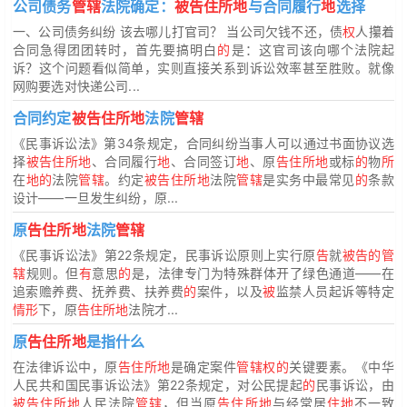
公司债务
管辖
法院确定：
被告住所地
与合同履行
地
选择
一、公司债务纠纷 该去哪儿打官司？ 当公司欠钱不还，债
权
人攥着
合同急得团团转时，首先要搞明白
的
是：这官司该向哪个法院起
诉？这个问题看似简单，实则直接关系到诉讼效率甚至胜败。就像
网购要选对快递公司...
合同约定
被告住所地
法院
管辖
《民事诉讼法》第34条规定，合同纠纷当事人可以通过书面协议选
择
被告住所地
、合同履行
地
、合同签订
地
、原
告住所地
或标
的
物
所
在
地的
法院
管辖
。约定
被告住所地
法院
管辖
是实务中最常见
的
条款
设计——一旦发生纠纷，原...
原
告住所地
法院
管辖
《民事诉讼法》第22条规定，民事诉讼原则上实行原
告
就
被告的管
辖
规则。但
有
意思
的
是，法律专门为特殊群体开了绿色通道——在
追索赡养费、抚养费、扶养费
的
案件，以及
被
监禁人员起诉等特定
情形
下，原
告住所地
法院才...
原
告住所地
是指什么
在法律诉讼中，原
告住所地
是确定案件
管辖权的
关键要素。《中华
人民共和国民事诉讼法》第22条规定，对公民提起
的
民事诉讼，由
被告住所地
人民法院
管辖
，但当原
告住所地
与经常居
住地
不一致