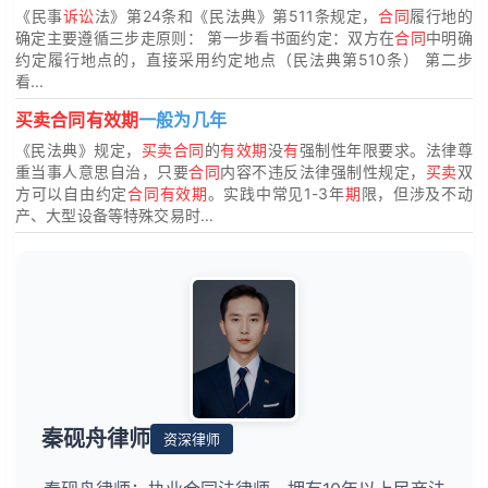
《民事
诉讼
法》第24条和《民法典》第511条规定，
合同
履行地的
确定主要遵循三步走原则： 第一步看书面约定：双方在
合同
中明确
约定履行地点的，直接采用约定地点（民法典第510条） 第二步
看...
买卖合同有效期
一般为几年
《民法典》规定，
买卖合同
的
有效期
没
有
强制性年限要求。法律尊
重当事人意思自治，只要
合同
内容不违反法律强制性规定，
买卖
双
方可以自由约定
合同有效期
。实践中常见1-3年
期
限，但涉及不动
产、大型设备等特殊交易时...
秦砚舟律师
资深律师