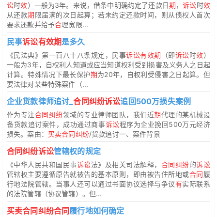
讼
时
效
）一般为3年。来说，借条中明确约定了还款日
期
，
诉讼
时
效
从还款
期
限届满的次日起算；若未约定还款时间，则从债权人首次
要求还款并给予
合
理宽限...
民事
诉讼有效期
是多久
《民法典》第一百八十八条规定，民事
诉讼有效期
（即
诉讼
时
效
）
一般为3年，自权利人知道或应当知道权利受到损害及义务人之日起
计算。特殊情况下最长保护
期
为20年，自权利受侵害之日起算。但
要法律对某些特殊案件（...
企业货款律师追讨_
合同纠纷诉讼
追回500万损失案例
作为专注
合同纠纷
领域的专业律师团队，我们近
期
代理的某机械设
备货款追讨案件，成功通过商事
诉讼
程序为企业挽回500万元经济
损失。案由：
买卖合同纠纷
/货款追讨一、案件背景
合同纠纷诉讼
管辖权的规定
《中华人民共和国民事
诉讼
法》及相关司法解释，
合同纠纷
的
诉讼
管辖权主要遵循原告就被告的基本原则，即由被告住所地或
合同
履
行地法院管辖。当事人还可以通过书面协议选择与争议
有
实际联系
的法院管辖（协议管辖）。但...
买卖合同纠纷合同
履行地如何确定