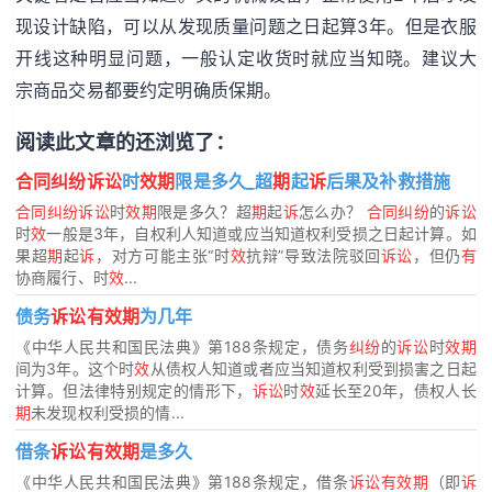
现设计缺陷，可以从发现质量问题之日起算3年。但是衣服
开线这种明显问题，一般认定收货时就应当知晓。建议大
宗商品交易都要约定明确质保期。
阅读此文章的还浏览了：
合同纠纷诉讼
时
效期
限是多久_超
期
起
诉
后果及补救措施
合同纠纷诉讼
时
效期
限是多久？超
期
起
诉
怎么办？
合同纠纷
的
诉讼
时
效
一般是3年，自权利人知道或应当知道权利受损之日起计算。如
果超
期
起
诉
，对方可能主张“时
效
抗辩”导致法院驳回
诉讼
，但仍
有
协商履行、时
效
...
债务
诉讼有效期
为几年
《中华人民共和国民法典》第188条规定，债务
纠纷
的
诉讼
时
效期
间为3年。这个时
效
从债权人知道或者应当知道权利受到损害之日起
计算。但法律特别规定的情形下，
诉讼
时
效
延长至20年，债权人长
期
未发现权利受损的情...
借条
诉讼有效期
是多久
《中华人民共和国民法典》第188条规定，借条
诉讼有效期
（即
诉