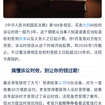
《中华人民共和国民法典》第188条规定，买卖
合同
纠纷的
诉讼时效一般为3年。这个期限从当事人知道或者应当知道
权利受到
损害
以及义务人之日起计算。你1月发现对方拖欠
货款，诉讼时效就从这个时候开始起算，到2026年1月截
止。不过要法律规定自权利受损之日起超过20年的，法院
不再保护。
搞懂诉讼时效，别让你的钱过期！
最近老张就吃了大亏！他卖给某
公司
10台设备，对方一直
拖着30万尾款没付。老张觉得都是熟人没好意思催，结果
去年起诉时才发现过了诉讼时效。法院虽然受理了案件，
但对方提出时效抗辩后，老张只能眼睁睁看着这笔钱打水