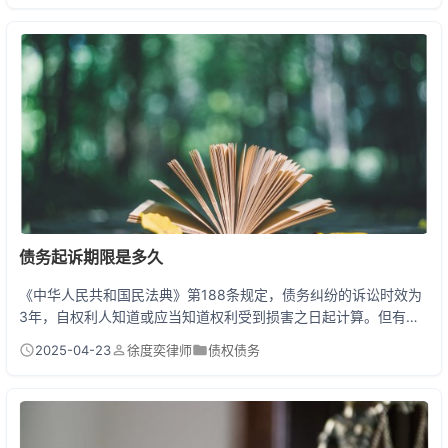
开具“无违法犯罪记录证明”。吸毒行为虽不构成犯罪，但被纳入公
安机关的动态管控系统，影响实际证明的开具结果。 行政处罚与犯
罪记录的区别：关键在“罪”字
债务起诉期限是多久
《中华人民共和国民法典》第188条规定，债务纠纷的诉讼时效为
3年，自权利人知道或应当知道权利受到损害之日起计算。但有一
个特殊规定：自权利实际受损之日起超过20年的，法院不再保护。
2025-04-23
徐度奕律师
债权债务
举个例子：你借给朋友10万元，约定1月1日还款，对方到期未还，
诉讼时效就从这天起算3年。期间你一直没催款，到1月2日再起
诉，对方提出时效抗辩，你就败诉。 关于诉讼时效你必须知道的那
些事儿 很多人以为过了3年就不能起诉了，其...