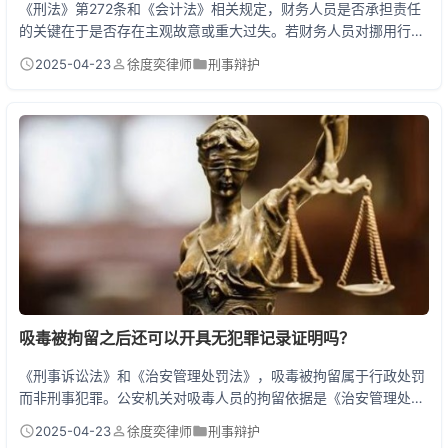
《刑法》第272条和《会计法》相关规定，财务人员是否承担责任
的关键在于是否存在主观故意或重大过失。若财务人员对挪用行为
完全不知情，且已尽到合理审核义务，原则上不承担刑事责任。但
2025-04-23
徐度奕律师
刑事辩护
实务中面临行政追责或民事赔偿风险，因制度漏洞被监管部门处
罚，或公司内部追偿损失。 一、财务背锅的三种"危险地带" 广东
某公司出纳挪用800万的案件就很典型。财务经理虽然没参与作
案，但因
吸毒被拘留之后还可以开具无犯罪记录证明吗？
《刑事诉讼法》和《治安管理处罚法》，吸毒被拘留属于行政处罚
而非刑事犯罪。公安机关对吸毒人员的拘留依据是《治安管理处罚
法》第七十二条，属于行政强制措施，不会留下刑事犯罪记录。只
2025-04-23
徐度奕律师
刑事辩护
要未被法院判处刑罚（如有贩毒、制毒等犯罪行为），理论上可以