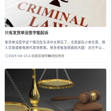
只有发货单没签字能起诉
发货单没签字这个情况在生活中太常见了，尤其是在小本生意、熟
人交易或者电商代发场景里。很多老板急得直拍大腿：对方不认账
怎么办？我能不能告他？完全能起诉！《民法典》第469条，书面
2025-04-23
徐度奕律师
债权债务
合同包括数据电文、发货单等可以有形表现内容的形式，签字只是
增强证明力的一种方式，不是合同成立的绝对要件。重点在于能否
证明双方存在真实的交易关系。 一、没签字的发货单到底算不算
数？ 上周刚有个做服装批发的客户来找我，他给某商场...