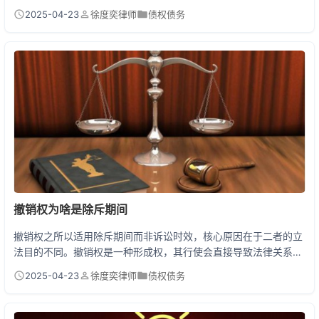
万-20万按2%计算，最高不超过1000万元标的额的0.5%。律师费
2025-04-23
徐度奕律师
债权债务
则按地区标准协商收取，在3%-15%之间浮动。除此之外还产生保
全费、公告费等其他费用。 起诉前必看：你的诉讼成本比想象中低
老王去年借给朋友20万迟迟未还，咨询律师时发现：诉讼费只要
4300元（20万*2...
撤销权为啥是除斥期间
撤销权之所以适用除斥期间而非诉讼时效，核心原因在于二者的立
法目的不同。撤销权是一种形成权，其行使会直接导致法律关系发
生变动（如合同被撤销后自始无效）。允许撤销权的行使期限像诉
2025-04-23
徐度奕律师
债权债务
讼时效一样存在中止、中断或延长，会导致法律关系长期处于不稳
定状态，损害交易安全和第三人利益。而除斥期间作为不变期间，
强制规定权利必须在固定时间内行使，既能督促权利人及时维权，