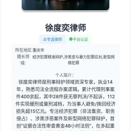
徐度奕律师
专选律师
平台认证
所在地区:
重庆市
擅长领
经济犯罪精准辩护,涉黑恶与暴力犯罪应对,新型网
域:
络犯罪
个人简介：
徐度奕律师是刑事辩护领域资深专家，执业14
年，熟悉司法全流程办案逻辑。累计代理刑事案
件400余起，其中28件获无罪判决/不起诉，112
件实现缓刑或量刑减档，为当事人避免/挽回经济
损失超15亿元。专注经济犯罪（非法集资、职务
侵占）、涉黑涉恶案件及新型网络犯罪辩护，首
创“证据合法性审查黄金48小时法则”，在多起重