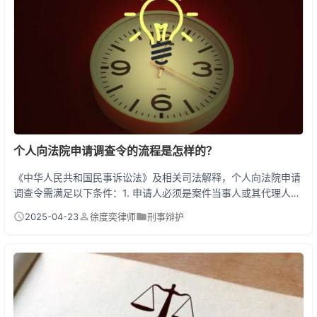
又能避免法律秩序混乱。 除斥期间：法律给撤销权上的闹...
个人向法院申请调查令的流程是怎样的？
《中华人民共和国民事诉讼法》及相关司法解释，个人向法院申请
调查令需满足以下条件：1. 申请人必须是案件当事人或其代理人；
2. 申请内容属于因客观原因无法自行收集的证据；3. 需明确说明
2025-04-23
徐度奕律师
刑事辩护
调查对象、范围及必要性。流程包括：提交书面申请书→法院7日
内审查→签发调查令（或裁定驳回）→持令调查→反馈结果至法
院。调查令有效期为15日，逾期需重新申请。 调查令：揭开取证
困局的"法律钥匙" 在民事纠纷中，老百姓常...