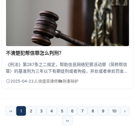
不清楚犯帮信罪怎么判刑？
《刑法》第287条之二规定，帮助信息网络犯罪活动罪（简称帮信
罪）的基准刑为三年以下有期徒刑或者拘役，并处或者单处罚金。
判决需结合涉案金额、违法所得、帮助对象犯罪性质等7大核心要
2025-04-23
徐度奕律师
刑事辩护
素综合判定。最高法新司法解释明确：为三个以上对象提供帮助或
支付结算金额20万元以上即构成"情节严重"。 帮信罪的5大入罪密
码 去年处理的某大学生案件极具警示意义：小王为赚快钱将5张银
行卡以2000元/套出售，结果涉案流水达4...
‹‹
1
2
3
4
5
6
7
8
9
10
›
››