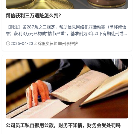
帮信获利三万退赃怎么判？
《刑法》第287条之二规定，帮助信息网络犯罪活动罪（简称帮信
罪）获利3万元已构成"情节严重"，基准刑为3年以下有期徒刑或拘
役。若嫌疑人主动退赃，法院可参照《关于常见犯罪的量刑指导意
2025-04-23
徐度奕律师
刑事辩护
见》减少基准刑的30%以下。实际判例中，多数案件会判处1-2年
有期徒刑并处罚金，退赃彻底且认罪认罚的，有机会适用缓刑。浙
江某案中，李某出售银行卡获利3.2万元，退赔后获刑10个月缓刑1
年。 帮信罪背后的黑色产业链 你想不...
公司员工私自挪用公款，财务不知情，财务会受处罚吗