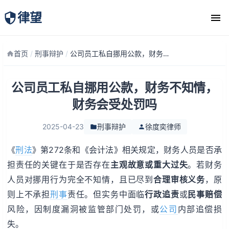
律望
律师团队
首页
/
刑事辩护
/
公司员工私自挪用公款，财务不知情，财务会受处罚吗
公司员工私自挪用公款，财务不知情，
财务会受处罚吗
2025-04-23
刑事辩护
徐度奕律师
《
刑法
》第272条和《会计法》相关规定，财务人员是否承
担责任的关键在于是否存在
主观故意或重大过失
。若财务
人员对挪用行为完全不知情，且已尽到
合理审核义务
，原
则上不承担
刑事
责任。但实务中面临
行政追责
或
民事赔偿
风险，因制度漏洞被监管部门处罚，或
公司
内部追偿损
失。