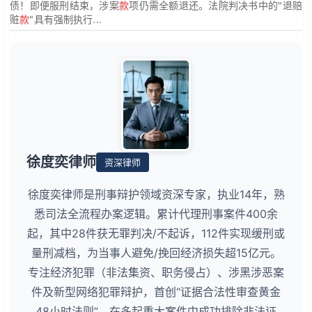
债！即便服刑结束，涉案
款
项仍需全额退还。法院判决书中的"退赔
赃
款
"具有强制执行...
徐度奕律师
资深律师
徐度奕律师是刑事辩护领域资深专家，执业14年，熟
悉司法全流程办案逻辑。累计代理刑事案件400余
起，其中28件获无罪判决/不起诉，112件实现缓刑或
量刑减档，为当事人避免/挽回经济损失超15亿元。
专注经济犯罪（非法集资、职务侵占）、涉黑涉恶案
件及新型网络犯罪辩护，首创“证据合法性审查黄金
48小时法则”，在多起重大案件中成功排除非法证