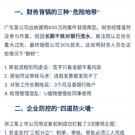
一、财务背锅的三种"危险地带"
广东某公司出纳挪用800万的案件就很典型。财务经理虽然
没参与作案，但因
长期不核对银行流水
，被法院认定存在
重大过失，最终赔偿公司30%损失。这说明财务人员在这
些情况下"躺枪"：
1. 审批流程形同虚设：签字只看金额不看内容
2. 原始凭证审核马虎：连假发票都发现不了
3. 对账工作长期拖延：3个月没查银行账户
4. 权限管理混乱：U盾随便借给同事使用
二、企业防控的"四道防火墙"
浙江某上市公司用这套机制成功拦截了3次挪用企图：
1. 资金支付"三权分立"：制单、审核、审批必须三人完成