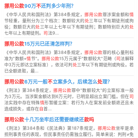
挪用公款
90万
不
还判多少年刑？
《中华人民共和国刑法》第384条规定，
挪用公款
罪涉案金额和
情
节轻重，量刑分为三个档次：数额较大的
处
三年以下有期徒刑或拘
役；数额巨大的
处
三年以上七年以下有期徒刑；数额特别巨大的
处
七年以上有期徒刑。
司
法9...
挪用公款
15万元已还清怎样判？
《中华人民共和国刑法》第384条规定，
挪用公款
罪的核心量刑标
准为"数额+
情
节"。
挪用公款
15万元属于"数额较大"范畴（
司
法解释
中3万元即达立案标准），依法可判
处
三年以下有期徒刑或拘役。若
已全额退赃，最...
挪用公款
6万元一般
不
立案多久，后续怎么
处
理？
《刑法》第384条规定，
挪用公款
罪中"数额较大"的立案标准一般
为3万元。当涉案金额达到6万元时，已明显超出立案门槛。但在
司
法实践中存在特殊
情
形暂缓立案：若行为人在案发前全额退还且未
造成损失，或存在
自
首...
挪用公款
十几万坐牢后还需要继续还
款吗
《刑法》第384条和《民法典》第187条规定，
挪用公款
坐牢是承
担刑事责任的表现，但民事责任仍需独立履行。简单来说：判刑≠免