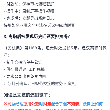
- 付款前：保存审批流程截屏
- 操作中：录制屏幕操作视频
- 完成后：立即导出系统日志
杭州某企业用这个方法在诉讼中成功脱责。
3. 离职后被发现历史问题要担责吗？
《民法典》第1168条，追责时效最长5年。建议离职时做
好：
- 制作交接清单并公证
- 保存最近3年工作底稿
- 要求公司出具免责声明
江苏判例确认，已规范交接的财务不追责。
阅读此文章的还浏览了：
公司
总经理
挪用公款
时
财务
配合了但
不知情
，法律上如何界定责任？