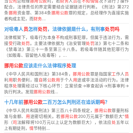
当
公司
总经理
挪用公款
时，若
财务
人
员
在
不知情情
况下进行了操作
配合，法律责任的界定需要结合证据链进行判断。《刑法》第272
条
挪用
资金罪、第384条
挪用公款
罪的规定，总经理作为直接实施
者构成主犯，而
财务
...
对吸毒人
员
怎样
处罚
，法律依据是什么，有刑事
处罚吗
法律框架下，吸毒行为本身
不
构成刑事犯罪，但属于违法行为，需
接
受
行政
处罚
。主要法律依据为《治安管理
处罚
法》第七十二条和
《禁毒法》第三十一条至第三十八条。若吸毒伴随其他犯罪行为
（如贩毒、容留他人吸毒等），...
挪用公款
应该走什么法律程序
处
理
《中华人民共和国刑法》第384条，
挪用公款
罪是指国家
工
作人
员
利
用
职
务
便利，擅
自
将
公款用
于个人
用
途或非法活动的行为。法律
程序
处
理需经过以下核心环节：立案侦查→审查起诉→刑事审判→
执行判决。发现
挪用公款
线...
十几年前
挪用公款
二百万怎么判刑还在追诉期
吗
？
《中华人民共和国刑法》第三百八十四条规定，
挪用公款
罪量刑标
准与金额、
用
途密切相关。若
挪用公款
200万元属于"数额巨大"
情
形（
司
法解释将100万元以上认定为数额巨大），依法应
处
五年以
上有期徒刑，
情
节特别...