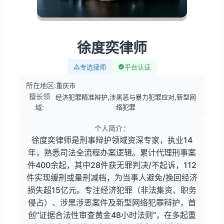
徐度奕律师
专选律师
平台认证
所在地区:
重庆市
擅长领
经济犯罪精准辩护,涉黑恶与暴力犯罪应对,新型网
域:
络犯罪
个人简介：
徐度奕律师是刑事辩护领域资深专家，执业14
年，熟悉司法全流程办案逻辑。累计代理刑事案
件400余起，其中28件获无罪判决/不起诉，112
件实现缓刑或量刑减档，为当事人避免/挽回经济
损失超15亿元。专注经济犯罪（非法集资、职务
侵占）、涉黑涉恶案件及新型网络犯罪辩护，首
创“证据合法性审查黄金48小时法则”，在多起重