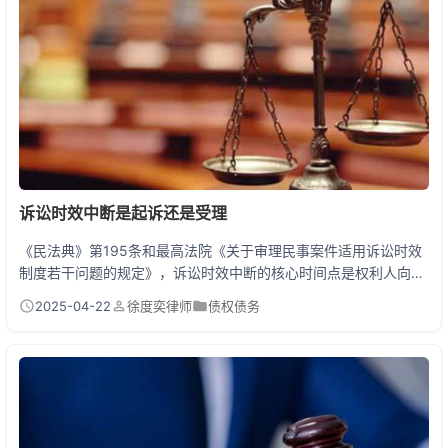
却因卡内流水达12.8万被起诉。这个案...
诉讼时效中断是起诉还是受理
《民法典》第195条和最高法院《关于审理民事案件适用诉讼时效
制度若干问题的规定》，诉讼时效中断的核心时间点是权利人向法
院提起诉讼的行为。当你把起诉状递进法院立案窗口的那一刻，诉
2025-04-22
徐度奕律师
债权债务
讼时效就咔嚓一声中断了，根本不用等到法院正式受理！这个规定
背后其实有个很实在的法律逻辑——法律要保护积极维权的人，不
能因为法院审查材料的时间耽误了维权时机。 一、法律条文背后的
门道