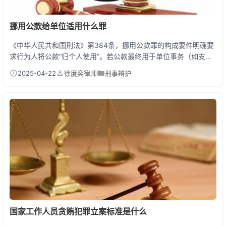
挪用公款给单位适用什么罪
《中华人民共和国刑法》第384条，挪用公款罪的构成要件明确要
求行为人将公款“归个人使用”。若公款最终用于单位事务（如支付
工资、采购物资等），不构成挪用公款罪，但涉嫌单位受贿罪（刑
2025-04-22
徐度奕律师
刑事辩护
法第387条）或私分国有资产罪（刑法第396条）。罪名需结合资
金用途、决策程序、受益主体等综合判定，司法实践中存在“单位
名义挪用但个人实际获利”的复杂情形。 单位用公款背后的法律真
相 某街道办主任老张把50万拆迁款借给下属...
国家工作人员贪贿犯罪立案标准是什么