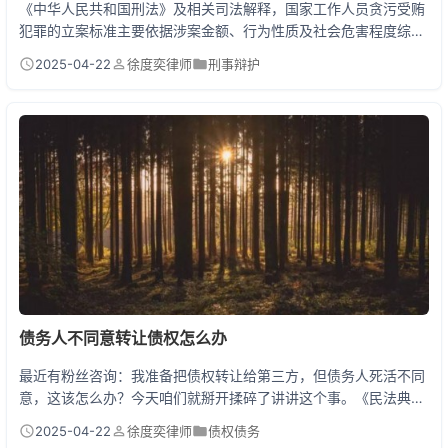
《中华人民共和国刑法》及相关司法解释，国家工作人员贪污受贿
犯罪的立案标准主要依据涉案金额、行为性质及社会危害程度综合
判定。最新修订的《最高人民法院、最高人民检察院关于办理贪污
2025-04-22
徐度奕律师
刑事辩护
贿赂刑事案件适用法律若干问题的解释》明确规定：贪污或受贿数
额在3万元以上的应当立案侦查，特殊情形下即使未达3万元但具有
特定情节的也可立案。 贪贿犯罪立案标准的三大核心要素 第一层
是经济标准线，3万元作为基础立案门槛，相当于普通...
债务人不同意转让债权怎么办
最近有粉丝咨询：我准备把债权转让给第三方，但债务人死活不同
意，这该怎么办？今天咱们就掰开揉碎了讲讲这个事。《民法典》
第545条规定，债权人转让债权只需通知债务人即可生效，根本不
2025-04-22
徐度奕律师
债权债务
需要债务人点头同意！这就好比房东卖房不需要租客批准一个道