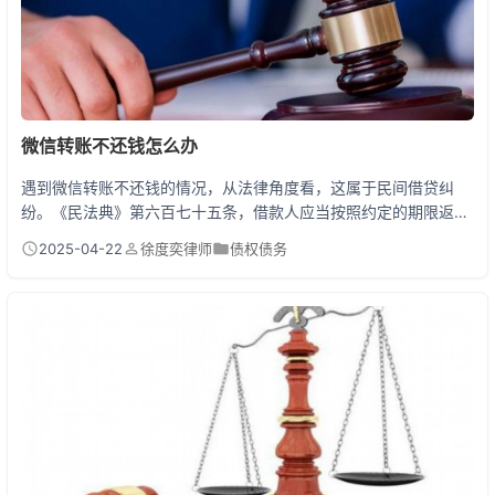
微信转账不还钱怎么办
遇到微信转账不还钱的情况，从法律角度看，这属于民间借贷纠
纷。《民法典》第六百七十五条，借款人应当按照约定的期限返还
借款。即使没有书面借条，只要你能证明双方存在借贷合意（如聊
2025-04-22
徐度奕律师
债权债务
天记录、转账备注）和实际转账行为，就具备法律追偿的基础。建
议第一步保存好微信转账记录、聊天截图等证据，第二步尝试协商
还款，第三步若协商无果，可直接向法院起诉。 一、微信转账不还
钱的3种实战处理法 1. 软硬兼施协商法 先发个表情...