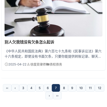
别人欠我钱没有欠条怎么起诉
《中华人民共和国民法典》第六百七十九条和《民事诉讼法》第六
十六条规定，即使没有书面欠条，只要你能提供转账记录、聊天记
录、证人证言等能够证明借贷关系存在的证据，仍然可以向法院提
2025-04-22
徐度奕律师
债权债务
起诉讼。法院不会仅因缺少欠条就拒绝受理案件，关键要看证据链
是否完整。 一、没欠条也能打赢官司的5种证据 很多人以为没欠条
就完蛋了，其实法院更看重实质证据。我见过用微信聊天记录+超
市监控打赢官司的案例：老王借给邻居3万块钱救急，...
‹‹
‹
3
4
5
6
7
8
9
10
11
12
›
››