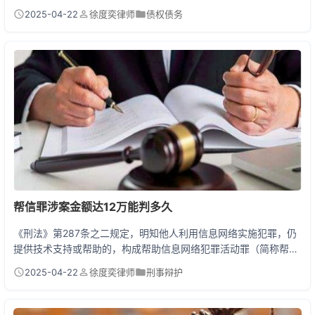
与争议有实际联系地点的法院管辖。而债权转让作为合同权利转移
2025-04-22
徐度奕律师
债权债务
行为，其管辖约定是否随债权一并转移，最高院司法解释明确：受
让人受让债权后，原合同中的管辖条款对受让人有效，但转让时受
让人不知道有管辖条款或另有约定的除外。合法有效的管辖约定具
有随债权走的特性。 一、债权转让时，管辖条款到底怎...
帮信罪涉案金额达12万能判多久
《刑法》第287条之二规定，明知他人利用信息网络实施犯罪，仍
提供技术支持或帮助的，构成帮助信息网络犯罪活动罪（简称帮信
罪）。涉案金额达12万元属于"情节严重"情形，依法可判处三年以
2025-04-22
徐度奕律师
刑事辩护
下有期徒刑或拘役，并处或单处罚金。量刑需结合案件性质、退赃
情况、认罪态度等综合判定。 帮信罪12万量刑的深层解读 去年办
理的一起真实案例中，大学生张某因出售3张银行卡获利2000元，