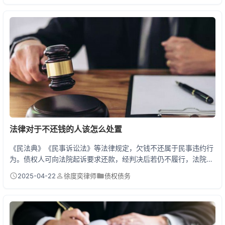
理。但要原合同明确约定不得转让或者债权性质不能转让的情况
（赡养费请求权），那确实需要债务人配合。 债权转让的实战操作
指南 先给大家吃颗定心丸：只要你的债权能转让，发个书...
法律对于不还钱的人该怎么处置
《民法典》《民事诉讼法》等法律规定，欠钱不还属于民事违约行
为。债权人可向法院起诉要求还款，经判决后若仍不履行，法院将
采取强制执行措施。包括冻结银行账户、扣押财产、限制高消费，
2025-04-22
徐度奕律师
债权债务
甚至列入失信被执行人名单（俗称老赖黑名单）。情节严重的构成
拒执罪，面临3年以下有期徒刑。 欠钱不还的5种花式结局 老张借
给朋友20万做生意，结果朋友人间蒸发。他气不过跑去对方公司
闹，结果被保安架出来。这种暴力催收不仅要不回钱，...