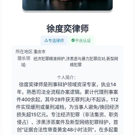
徐度奕律师
专选律师
平台认证
所在地区:
重庆市
擅长领
经济犯罪精准辩护,涉黑恶与暴力犯罪应对,新型网
域:
络犯罪
个人简介：
徐度奕律师是刑事辩护领域资深专家，执业14
年，熟悉司法全流程办案逻辑。累计代理刑事案
件400余起，其中28件获无罪判决/不起诉，112
件实现缓刑或量刑减档，为当事人避免/挽回经济
损失超15亿元。专注经济犯罪（非法集资、职务
侵占）、涉黑涉恶案件及新型网络犯罪辩护，首
创“证据合法性审查黄金48小时法则”，在多起重