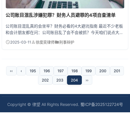
公司账目混乱涉嫌犯罪？财务人员避罪的4项自查清单
公司账目混乱真的会坐牢？财务必看的4大避坑指南 最近不少老板
和会计朋友都在问：公司账目乱了会不会被抓？今天咱们说点大实
话：账目混乱本身不直接构成犯罪，但可能成为引爆刑事风险的导
2025-03-11
徐度奕律师
刑事辩护
火索！去年某地税局通报的案例里，一家公司因为账目混乱被查出
虚开发票，财务主管直接被判了3年。所以说，会计们千万别当"背
锅侠"，这份4项黄金自查清单建议收藏到手机里！ 一、财务人员
必做4项自查 1. 资金流向查三向
‹‹
‹
195
196
197
198
199
200
201
202
203
204
››
Copyright © 律望 All Rights Reserved.
蜀ICP备2025122724号