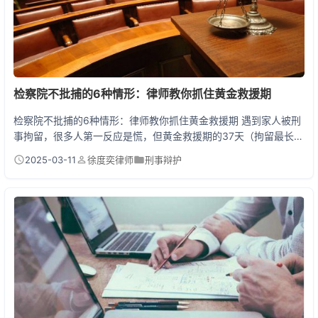
检察院不批捕的6种情形：律师教你抓住黄金救援期
检察院不批捕的6种情形：律师教你抓住黄金救援期 遇到家人被刑
事拘留，很多人第一反应是慌，但黄金救援期的37天（拘留最长
30天+检察院审查批捕7天）才是决定案件走向的关键！今天直接
2025-03-11
徐度奕律师
刑事辩护
上干货，告诉你检察院不批捕的6种法定情形，以及律师怎么帮你
“抢时间”救人！ 一、检察院不批捕的6种法定情形 根据《刑事诉讼
法》第81条、90条，不批捕主要分以下6类： 1. 没有犯罪事实