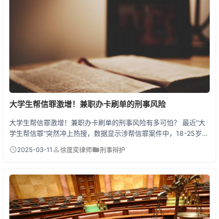
电视可能构成抢劫，悄悄顺走手机可能算...
大学生帮信罪激增！兼职办卡刷单的刑事风险
大学生帮信罪激增！兼职办卡刷单的刑事风险有多可怕？ 最近“大
学生帮信罪”突然冲上热搜，数据显示涉帮信罪案件中，18-25岁群
体占比超60%，其中在校大学生案件量同比激增300%！很多学生
2025-03-11
徐度奕律师
刑事辩护
抱着“轻松赚零花钱”的心态参与兼职办卡、刷单返现，殊不知这些
行为可能让你背上5年以下有期徒刑的犯罪记录，甚至影响终生...
一、帮信罪为何盯上大学生？ 在浙江某高校，大三学生小王因在兼
职群看到“日结300元办卡”