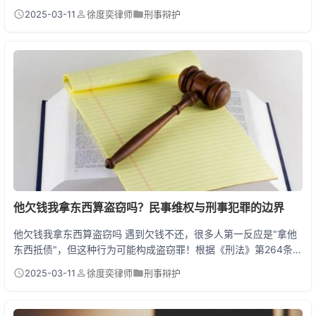
开了讲，手把手教你用银行流水打反击战！ 一、拒执罪抗辩核心三
2025-03-11
徐度奕律师
刑事辩护
板斧 根据刑法313条，拒执罪要同时满足三个要件：有执行义务
+有能力执行+故意不执行。抗辩就盯着这三个点猛攻！ 第一招：
证明真实履行能力缺失。去年有个案例，老王被查封的银行卡里确
实有20万，但能证明这是公司公款，法院立马撤...
他欠钱我拿东西算盗窃吗？民事维权与刑事犯罪的边界
他欠钱我拿东西算盗窃吗 遇到欠钱不还，很多人第一反应是"拿他
东西抵债"，但这种行为可能构成盗窃罪！根据《刑法》第264条，
未经允许秘密占有他人财物即涉嫌盗窃。哪怕对方欠你钱，私自拿
2025-03-11
徐度奕律师
刑事辩护
取财物超过2000元就可能面临刑事处罚。正确的做法是通过法律
程序维权，下文教你如何安全要回血汗钱。 一、民事维权与刑事犯
罪的3条分水岭 分水岭1：是否采取暴力手段 - 强行破门而入拿走