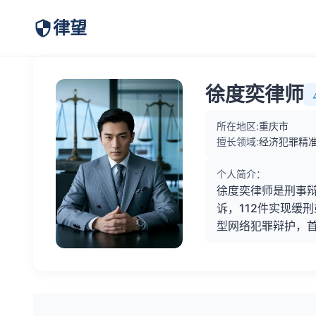
律望
徐度奕律师
所在地区:
重庆市
擅长领域:
经济犯罪精准
个人简介：
徐度奕律师是刑事辩
诉，112件实现缓
型网络犯罪辩护，首