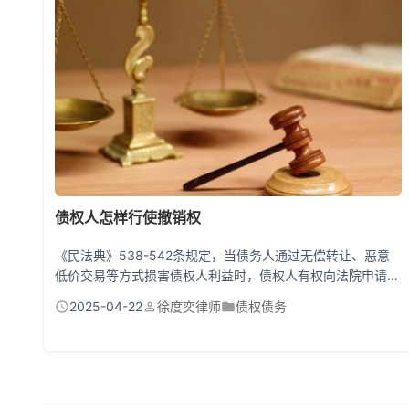
迷惑！查查对方是否...
债权人怎样行使撤销权
《民法典》538-542条规定，当债务人通过无偿转让、恶意
低价交易等方式损害债权人利益时，债权人有权向法院申请撤
销相关行为。整个过程就像给老赖装上了行为监控器，只要发
2025-04-22
徐度奕律师
债权债务
现对方搞小动作，债权人就能启动法律程序让这些行为作废。
不过要1年的黄金维权期，从知道撤销事由之日起算，超时就
丧失撤销权。 手把手教你对付资产转移大师 去年有个真实案
例特别典型：老张欠了李总200万工程款，转头就把名下三套
房以1元价格转...