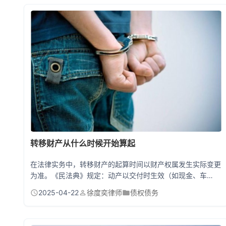
转移财产从什么时候开始算起
在法律实务中，转移财产的起算时间以财产权属发生实际变更
为准。《民法典》规定：动产以交付时生效（如现金、车
辆），不动产以登记完成时生效（如房产过户）。但若存在恶
2025-04-22
徐度奕律师
债权债务
意转移行为（如逃避债务），法院追溯至转移意图形成时（签
订虚假合同的时间）。起算点需结合财产类型、转移目的及证
据链综合判定。 转移财产的时间点：比你想象中更复杂 很多