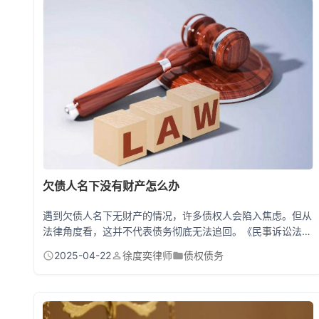
人以为转账成功或签完合同就算转移完成，实际上这里面藏着
不少坑！老张为了躲债，把...
欠债人名下没有财产怎么办
遇到欠债人名下无财产的情况，许多债权人会陷入焦虑。但从
法律角度看，这并不代表债务彻底无法追回。《民事诉讼法》
及相关司法解释，法院可通过查询银行账户、社保公积金、债
2025-04-22
徐度奕律师
债权债务
权收益等方式调查财产线索。即使当前无财产，法院可裁定终
结本次执行程序并保留追偿权，限制欠债人高消费、列入失信
名单，为债权人争取长期追偿机会。 欠债人真没钱？这5招帮
你破局 第一招：深挖隐形财产线索 别被无房无车的表面现象