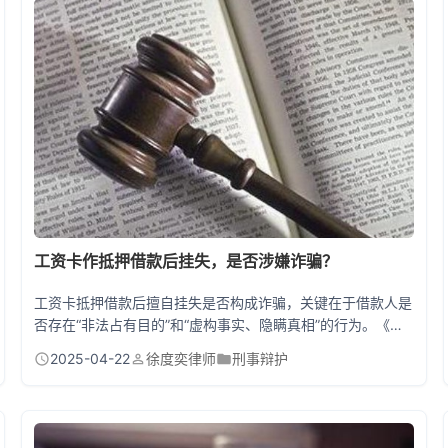
义务 很多人误以为"坐牢抵债"，实际上刑事处罚与民事责任是
完全分离的。杭州...
工资卡作抵押借款后挂失，是否涉嫌诈骗？
工资卡抵押借款后擅自挂失是否构成诈骗，关键在于借款人是
否存在“非法占有目的”和“虚构事实、隐瞒真相”的行为。《刑
法》第266条，诈骗罪的成立需满足：行为人以非法占有为目
2025-04-22
徐度奕律师
刑事辩护
的，通过欺骗手段使他人交付财物。若借款时借款人明知自己
会挂失银行卡且无意还款，则被认定为诈骗；若挂失是因客观
原因（如卡片丢失）且后续积极协商还款，则属于民事纠纷范
畴。 工资卡抵押借款背后的法律风险与套路 许多人因急需用