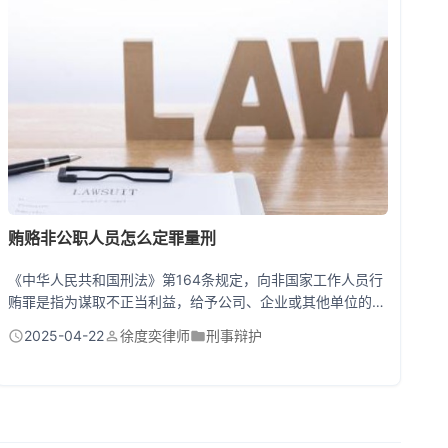
杂： 1. 物业催...
贿赂非公职人员怎么定罪量刑
《中华人民共和国刑法》第164条规定，向非国家工作人员行
贿罪是指为谋取不正当利益，给予公司、企业或其他单位的工
作人员以财物，数额较大的行为。量刑标准主要依据行贿金额
2025-04-22
徐度奕律师
刑事辩护
和情节严重程度： - 数额较大的（6万元以上），处三年以下
有期徒刑或拘役 - 数额巨大的（200万元以上），处三年以上
十年以下有期徒刑 受贿方则构成非国家工作人员受贿罪，最
高可判十年以上有期徒刑。与公职人员受贿不同，该罪名更强
调对市场经...