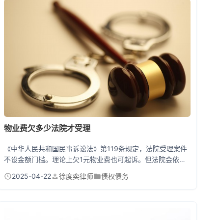
院可直接强制执行其财产。 一文看懂债权执行全流程 想象你
拿着胜诉判决书却...
物业费欠多少法院才受理
《中华人民共和国民事诉讼法》第119条规定，法院受理案件
不设金额门槛。理论上欠1元物业费也可起诉。但法院会依据
《物业服务收费管理办法》和《民法典》相关规定，综合考虑
2025-04-22
徐度奕律师
债权债务
诉讼成本、社会效益等因素。北京朝阳区法院判例显示，当欠
费超过3个月或金额达500元以上时，法院更倾向正式立案。
物业费纠纷起诉全流程解析 老王因为忘了交半年物业费，突
然收到法院传票时整个人都懵了。其实物业起诉流程并不复