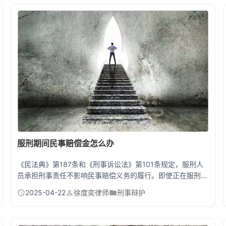
服刑期间民事赔偿金怎么办
《民法典》第187条和《刑事诉讼法》第101条规定，服刑人
员承担刑事责任不影响民事赔偿义务的履行。即使正在服刑，
赔偿义务人仍需通过财产赔偿、分期履行等方式完成民事赔
2025-04-22
徐度奕律师
刑事辩护
偿。法院判决生效后，受害人可向原审法院申请强制执行，执
行局将依法查封、扣押、冻结服刑人员名下财产。若确无偿还
能力，双方可协商制定分期履行方案。 服刑不等于免除赔偿