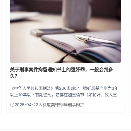
钱，会选择用工...
关于刑事案件拘留通知书上的强奸罪，一般会判多
久？
《中华人民共和国刑法》第236条规定，强奸罪基准刑为3年
以上10年以下有期徒刑。若存在加重情节（如轮奸、致人重
伤/死亡、强奸未成年人等），判处10年以上有期徒刑、无期
2025-04-22
徐度奕律师
刑事辩护
徒刑甚至死刑。实践中刑期需结合犯罪手段、社会危害性、赔
偿谅解情况等综合判定。 一、强奸罪量刑的"潜规则"你知道多
少？ 站在法院门口的老张捏着拘留通知书，上面"涉嫌强奸
罪"几个字刺得他眼睛生疼。他儿子刚满20岁，现在却面临十