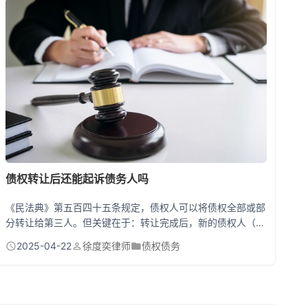
阶段中止与未遂的本质区...
债权转让后还能起诉债务人吗
《民法典》第五百四十五条规定，债权人可以将债权全部或部
分转让给第三人。但关键在于：转让完成后，新的债权人（受
让人）可以直接起诉债务人，而原债权人则失去起诉资格。不
2025-04-22
徐度奕律师
债权债务
过有个重要前提——必须书面通知到债务人（民法典第五百四
十六条）。举个栗子：张三欠李四10万，李四把债权转给王五
后，只要给张三发了EMS或微信通知，王五就能直接去法院告
张三要钱。 债权转让后起诉的三大实战要点 很多老铁觉得债