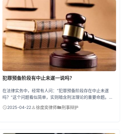
草？ 去年有个建材公司案例特别典型：A公司欠B公司50万材
料款，B公司又...
犯罪预备阶段有中止未遂一说吗？
在法律实务中，经常有人问："犯罪预备阶段存在中止未遂
吗？"这个问题看似简单，实则暗含刑法理论的重要命题。
《刑法》第22条和第24条规定，犯罪预备阶段确实存在"中
2025-04-22
徐度奕律师
刑事辩护
止"情形，但不存在"未遂"概念。预备阶段自动放弃犯罪构成
犯罪中止，而犯罪未遂仅存在于着手实行阶段。这种区分直接
关系到量刑轻重——犯罪预备可比照既遂犯从轻、减轻或免除
处罚，而犯罪中止如未造成损害则应当免除处罚。 一、预备