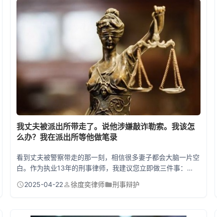
分期还款未兑现等，仍然有机会通过法律途径追讨。 拿判决
书两年没拿到钱？这5...
我丈夫被派出所带走了。说他涉嫌敲诈勒索。我该怎
么办？我在派出所等他做笔录
看到丈夫被警察带走的那一刻，相信很多妻子都会大脑一片空
白。作为执业13年的刑事律师，我建议您立即做三件事：①
记下办案单位名称和警官联系方式；②要求查看《传唤证》
2025-04-22
徐度奕律师
刑事辩护
或《拘留通知书》；③马上联系专业刑事律师介入。《刑事
诉讼法》第119条，传唤时间最长24小时，这期间您需要保持
冷静，切勿轻信"花钱捞人"的骗局。 刑事拘留后的黄金48小