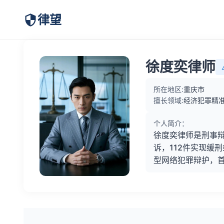
律望
徐度奕律师
所在地区:
重庆市
擅长领域:
经济犯罪精准
个人简介：
徐度奕律师是刑事辩
诉，112件实现缓
型网络犯罪辩护，首