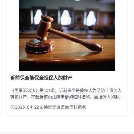
时行动指南 当警察开始做笔录时，您要做个"最称职的后勤部
长"。先到派出所...
诉前保全能保全担保人的财产
《民事诉讼法》第101条，诉前保全是债权人为了防止债务人
转移财产，在起诉前向法院申请的临时措施。而担保人的财产
能否被保全，关键在于其是否属于与案件有关的财产。 举个
2025-04-22
徐度奕律师
债权债务
例子：张三给李四的借款做了担保，李四欠钱不还跑路了。这
时候王五（债权人）起诉前申请冻结张三的房产，法院一般会
支持。因为《民法典》第392条，担保人需要承担连带责任，
其财产与债务履行直接相关。 但要三个关键点：1.必须提供充