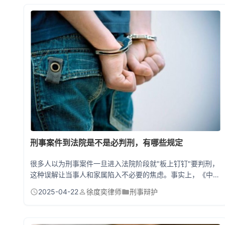
刑事案件到法院是不是必判刑，有哪些规定
很多人以为刑事案件一旦进入法院阶段就"板上钉钉"要判刑，
这种误解让当事人和家属陷入不必要的焦虑。事实上，《中华
人民共和国刑事诉讼法》第200条规定，法院审理刑事案件作
2025-04-22
徐度奕律师
刑事辩护
出四种判决结果：有罪判决、无罪判决、证据不足的"存疑判
决"，以及特殊情形下的终止审理决定。是否判刑需要严格遵
循"以事实为依据，以法律为准绳"的审判原则。 法院判决背后