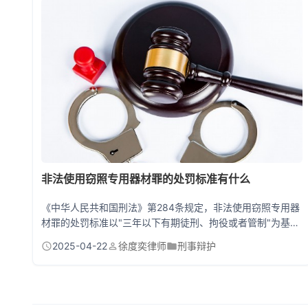
不成立。 帮信罪...
非法使用窃照专用器材罪的处罚标准有什么
《中华人民共和国刑法》第284条规定，非法使用窃照专用器
材罪的处罚标准以"三年以下有期徒刑、拘役或者管制"为基础
刑期，并处罚金。若造成严重后果的，最高可处三年以上七年
2025-04-22
徐度奕律师
刑事辩护
以下有期徒刑。这里的"严重后果"包括但不限于：造成他人精
神失常、导致重大财产损失、危害国家安全等情形。该罪名属
于行为犯，即只要实施了非法使用行为即可构成犯罪，不以实
际损害结果为必要条件。 一、窃照器材的"专业门槛"如何界