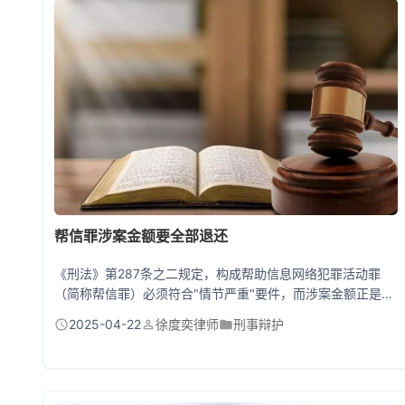
的法律逻辑 引发社会关注的"外卖员正当防卫案"就是典型例
证。张某在送...
帮信罪涉案金额要全部退还
《刑法》第287条之二规定，构成帮助信息网络犯罪活动罪
（简称帮信罪）必须符合"情节严重"要件，而涉案金额正是认
定情节严重的核心标准。法律并未明文规定必须退还全部涉案
2025-04-22
徐度奕律师
刑事辩护
金额，但司法实践中会将退赃退赔作为重要量刑情节。最高人
民法院量刑指导意见明确：主动退赔的可以减少基准刑30%以
下，全部退赔且获得谅解的最多可减刑60%。是否退还、退还
比例直接影响刑期长短，但不退还全部金额并不必然导致罪名