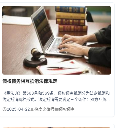
债权债务相互抵消法律规定
《民法典》第568条和569条，债权债务抵消分为法定抵消和
约定抵消两种形式。法定抵消需要满足三个条件：双方互负债
务、债务种类相同、债务均已到期。你欠朋友10万借款，朋友
2025-04-22
徐度奕律师
债权债务
欠你8万货款，双方可以直接抵消8万债务。而约定抵消更灵
活，即使债务种类不同或未到期，只要双方协商一致，签个书
面协议就能完成抵消。 为什么说债务抵消是企业的救命稻