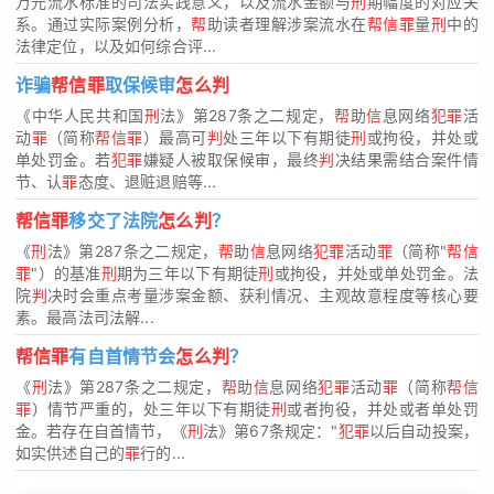
万元流水标准的司法实践意义，以及流水金额与
刑
期幅度的对应关
系。通过实际案例分析，
帮
助读者理解涉案流水在
帮信罪
量
刑
中的
法律定位，以及如何综合评...
诈骗
帮信罪
取保候审
怎么判
《中华人民共和国
刑
法》第287条之二规定，
帮
助
信
息网络
犯罪
活
动
罪
（简称
帮信罪
）最高可
判
处三年以下有期徒
刑
或拘役，并处或
单处罚金。若
犯罪
嫌疑人被取保候审，最终
判
决结果需结合案件情
节、认
罪
态度、退赃退赔等...
帮信罪
移交了法院
怎么判
？
《
刑
法》第287条之二规定，
帮
助
信
息网络
犯罪
活动
罪
（简称"
帮信
罪
"）的基准
刑
期为三年以下有期徒
刑
或拘役，并处或单处罚金。法
院
判
决时会重点考量涉案金额、获利情况、主观故意程度等核心要
素。最高法司法解...
帮信罪
有自首情节会
怎么判
？
《
刑
法》第287条之二规定，
帮
助
信
息网络
犯罪
活动
罪
（简称
帮信
罪
）情节严重的，处三年以下有期徒
刑
或者拘役，并处或者单处罚
金。若存在自首情节，《
刑
法》第67条规定："
犯罪
以后自动投案，
如实供述自己的
罪
行的...