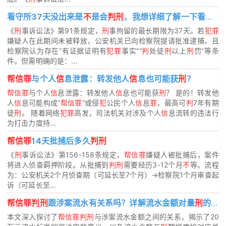
看守所37天没出来是
不
是会
判刑
，我想详细了解一下看守所37天是否一定
《
刑
事诉讼法》第91条规定，
刑
事拘留的最长期限为37天。若
犯罪
嫌疑人在此期间未被释放，公安机关已向检察院提请批准逮捕，且
检察院认为存在“有证据证明有
犯罪
事实”“
判
处徒
刑
以上
刑
罚”等条
件。但需明确的是：...
帮信罪
与个人
信
息泄露：转发他人
信
息也可能获
刑
？
帮信罪
与个人
信
息泄露：转发他人
信
息也可能获
刑
？ 是的！转发他
人
信
息可能构成“
帮信罪
”或侵
犯
公民个人
信
息
罪
，最高可
判
7年有期
徒
刑
。 随着网络
犯罪
高发，司法机关对涉及个人
信
息流转的违法行
为打击力度持...
帮信罪
14天批捕后多久
判刑
《
刑
事诉讼法》第156-158条规定，
帮信罪
嫌疑人被批捕后，案件
将进入侦查羁押阶段。从批捕到
判刑
需要经历3-12个月
不
等。流程
为：公安机关2个月侦查期（可延长至7个月）→检察院1个月审查起
诉（可延长至...
帮信罪判刑
跟涉案流水有关系吗？详解流水金额对量
刑
的影响
本文深入探讨了
帮信罪判刑
与涉案流水金额之间的关系，揭示了20