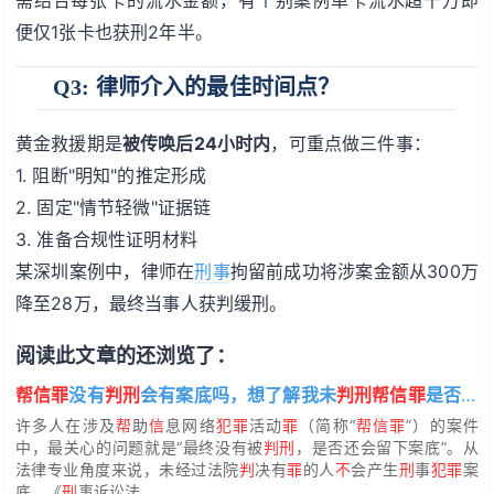
便仅1张卡也获刑2年半。
Q3: 律师介入的最佳时间点？
黄金救援期是
被传唤后24小时内
，可重点做三件事：
1. 阻断"明知"的推定形成
2. 固定"情节轻微"证据链
3. 准备合规性证明材料
某深圳案例中，律师在
刑事
拘留前成功将涉案金额从300万
降至28万，最终当事人获判缓刑。
阅读此文章的还浏览了：
帮信罪
没有
判刑
会有案底吗，想了解我未
判刑帮信罪
是否有案底？
许多人在涉及
帮
助
信
息网络
犯罪
活动
罪
（简称“
帮信罪
”）的案件
中，最关心的问题就是“最终没有被
判刑
，是否还会留下案底”。从
法律专业角度来说，未经过法院
判
决有
罪
的人
不
会产生
刑
事
犯罪
案
底。《
刑
事诉讼法...