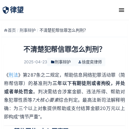
律望
律师团队
首页
/
刑事辩护
/
不清楚犯帮信罪怎么判刑？
不清楚犯帮信罪怎么判刑？
2025-04-23
刑事辩护
徐度奕律师
《
刑法
》第287条之二规定，帮助信息网络犯罪活动罪（简
称帮信罪）的基准刑为
三年以下有期徒刑或者拘役，并处
或者单处罚金
。判决需结合涉案金额、违法所得、帮助对
象犯罪性质等
7大核心要素
综合判定。最高法新司法解释明
确：为三个以上对象提供帮助或支付结算金额20万元以上
即构成"情节严重"。