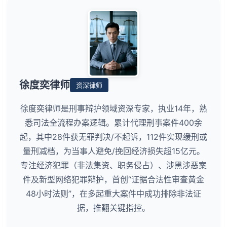
徐度奕律师
资深律师
徐度奕律师是刑事辩护领域资深专家，执业14年，熟
悉司法全流程办案逻辑。累计代理刑事案件400余
起，其中28件获无罪判决/不起诉，112件实现缓刑或
量刑减档，为当事人避免/挽回经济损失超15亿元。
专注经济犯罪（非法集资、职务侵占）、涉黑涉恶案
件及新型网络犯罪辩护，首创“证据合法性审查黄金
48小时法则”，在多起重大案件中成功排除非法证
据，推翻关键指控。