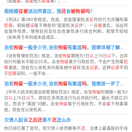
（如贩
毒
、容
留
他人
吸毒
等），...
假结婚
证被
派出所查出，我
还
会
被拘留吗
？
《刑法》第280条规定，伪造、变造国家机关
证
件的行为涉嫌刑事
犯罪
。假结婚
证
属于典型的“国家机关
证
件”，一旦
被
查实，派出所
会案件性质、使用目的及社会危害性进行综合判断。若情节较轻
（如未用于牟利或未造成实...
治安
拘留
一般多少天,治安
拘留
有案底
吗
，我想详细了解一下治安
《治安管理处罚法》规定，治安
拘留
期限为1日
以
上15日
以
下，合并
执行时最长不超过20天。治安
拘留
属于行政处罚，不会产生刑事
犯
罪
案底，但会在公安机关内部系统中
留
存违法
记录
。这种
记录
不同
于
犯罪
前科，一般不会...
治安
拘留
一般多少天,治安
拘留
有案底
吗
，我想进一步了解治安
《中华人民共和国治安管理处罚法》规定，治安
拘留
的期限一般为1
日
以
上15日
以
下，若存在多项违法行为合并执行时，最长不超过20
日。而关于“案底”问题，治安
拘留
属于行政处罚，不会
留
下刑事案
底，但会在公安机关...
欠债人起诉
之后还
是不
还
怎么办
你已经打赢了官司，但欠债人依然赖账不
还
，法律上最直接的手段