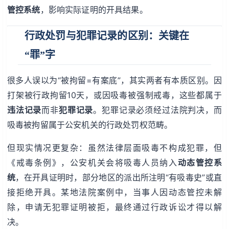
管控系统
，影响实际证明的开具结果。
行政处罚与犯罪记录的区别：关键在
“罪”字
很多人误以为“被拘留=有案底”，其实两者有本质区别。因
打架被行政拘留10天，或因吸毒被强制戒毒，这些都属于
违法记录
而非
犯罪记录
。犯罪记录必须经过法院判决，而
吸毒被拘留属于公安机关的行政处罚权范畴。
但现实情况更复杂：虽然法律层面吸毒不构成犯罪，但
《戒毒条例》，公安机关会将吸毒人员纳入
动态管控系
统
，在开具证明时，部分地区的派出所注明“有吸毒史”或直
接拒绝开具。某地法院案例中，当事人因动态管控未解
除，申请无犯罪证明被拒，最终通过行政诉讼才得以解
决。