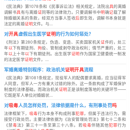
《民法典》第1078条和《民事诉讼法》相关规定，法院出
具
的离婚
调解书
具
有与离婚
证
同等的法律效力。只要调解书中
明
确
记
载了解
除婚姻关系的条款，经双方当事人签收
后
即生效，调解书本身就是
法定的离婚
证明
文件。与...
对
开具
虚假出生医学
证明
的行为如何惩处？
《刑法》第280条规定，伪造、变造、买卖国家机关
证
件的，处三
年
以
下有期徒刑、
拘
役、管制或剥夺政治权利；情节严重的，处三
年
以
上十年
以
下有期徒刑。出生医学
证明
作为国家卫健委统一制发
的法定医学
证明
文件，...
军婚离婚特别程序：政治机关
证明开具
流程
《民法典》第1081条规定，现役军人的配偶要求离婚，应当征得军
人同意，但军人一方有重大过错的除外。这一条款构成了军婚保护
制度的法律基础。而政治机关
证明
正是该制度落地的关键环节——
它既是军人单位对婚姻状...
对
吸毒
人员怎样处罚，法律依据是什么，有刑事处罚
吗
法律框架下，
吸毒
行为本身不构成刑事
犯罪
，但属于违法行为，需
接受行政处罚。主要法律依据为《治安管理处罚法》第七十二条和
《禁
毒
法》第三十一条至第三十八条。若
吸毒
伴随其他
犯罪
行为