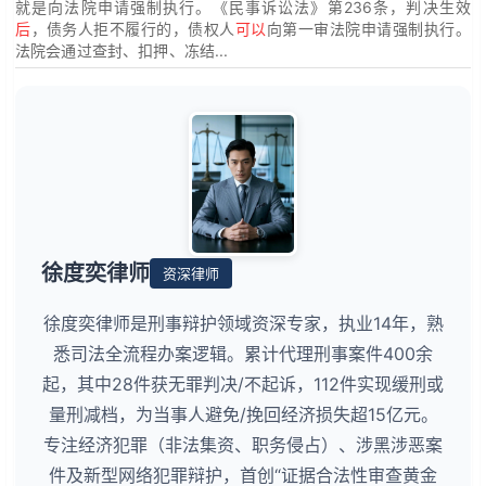
就是向法院申请强制执行。《民事诉讼法》第236条，判决生效
后
，债务人拒不履行的，债权人
可以
向第一审法院申请强制执行。
法院会通过查封、扣押、冻结...
徐度奕律师
资深律师
徐度奕律师是刑事辩护领域资深专家，执业14年，熟
悉司法全流程办案逻辑。累计代理刑事案件400余
起，其中28件获无罪判决/不起诉，112件实现缓刑或
量刑减档，为当事人避免/挽回经济损失超15亿元。
专注经济犯罪（非法集资、职务侵占）、涉黑涉恶案
件及新型网络犯罪辩护，首创“证据合法性审查黄金