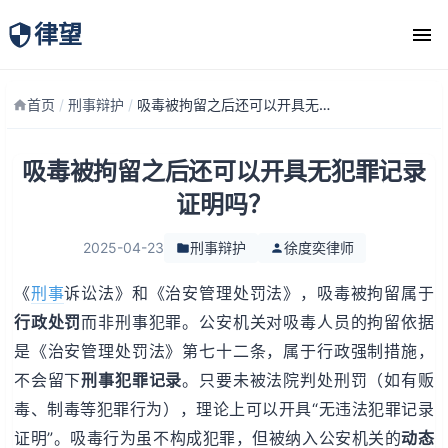
律望
律师团队
首页
/
刑事辩护
/
吸毒被拘留之后还可以开具无犯罪记录证明吗？
吸毒被拘留之后还可以开具无犯罪记录
证明吗？
2025-04-23
刑事辩护
徐度奕律师
《
刑事
诉讼法》和《治安管理处罚法》，吸毒被拘留属于
行政处罚
而非刑事犯罪。公安机关对吸毒人员的拘留依据
是《治安管理处罚法》第七十二条，属于行政强制措施，
不会留下
刑事犯罪记录
。只要未被法院判处刑罚（如有贩
毒、制毒等犯罪行为），理论上可以开具“无违法犯罪记录
证明”。吸毒行为虽不构成犯罪，但被纳入公安机关的
动态