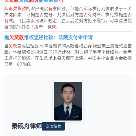
起诉欠货款
的客户确实
有
拿回钱，但能否实际执行到位取决于三个
关键因素：证据是否充分、判决后对方是否
有
财产、执行措施是否
有
效。《民事
诉
讼法》规定，胜
诉
后若对方拒不履行，
可
申请法院
强制执行其名下房产、存
款
、...
拖
欠货款
维权途径比较：法院支付令申请
当
欠款
变成拉锯战 你需要知道的高效维权武器 隔壁老王最近愁眉苦
脸，他给装修公司供应了20万建材，对方拖了半年不给结账。像老
王这样的遭遇，在生意场上每天都在上演。中国中小企业协会数据
显示，87%的...
秦砚舟律师
资深律师