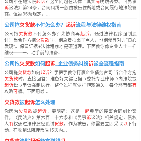
公司所在地法院
起诉
？这个问题在法律上其实
有
明确答案。《民事
诉
讼法》第24条，合同纠纷一般由被告住所地或合同履行地法院管
辖。但第35条规定，...
公司拖
欠货款
不付怎么办？
起诉
流程与法律维权指南
公司拖
欠货款
不付怎么办？先协商再
起诉
，通过法律程序强制追
讨！当合作方拖
欠货款
时，别急着拍桌子骂人，也别傻等对方“良心
发现”。保留证据+法律程序才是硬道理。下面教你像专业人士一样
维权——一、动手前的准备...
公司拖
欠货款
如何
起诉
_企业债务纠纷
诉
讼全流程指南
公司拖
欠货款
如何
起诉
？手把手教你打赢企业债务官司 当合作方拖
欠货款
时，直接回答：准备好关键证据→委托专业律师→向法院提
起诉
讼→申请强制执行。整个过程就像打游戏通关，每个环节都
有
攻略
可
循。下面用最...
欠货款
被
起诉
怎么处理
你因为
欠货款
被
起诉
，要明确：这是一
起
典型的民事合同纠纷案
件。《民法典》第六百二十六条和《民事
诉
讼法》相关规定，债权
人
有
权通过法律途径追讨
货款
。作为被告，你需要立即采取
以
下行
动：在收到法院传票后15天内...
欠货款
法院
起诉
能拿到钱
吗