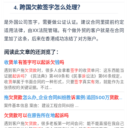
4. 跨国欠款签字怎么处理？
是外国公司签字，需要做公证认证。建议合同里提前约定
适用法律，由XX法院管辖。有个做外贸的客户就是在合同
里加了这条，后来在香港成功冻结了对方账户。
阅读此文章的还浏览了：
收
货
单
有签字可以起诉欠
钱
吗
遇到客户拖
欠货款
时，很多人会拿着
签字
的收
货
单问：这东西能当
证据
起诉吗
？《民法典》第469条和《民事
诉
讼法》第66条规定，
收
货
单属于书面合同的一种形式，只要
签字
真实
有
效，就能作为主
张债权的关键证据。不过...
拖
欠货款
怎么办_企业合同纠纷胜
诉
案例:追回500万
货款
+违
案件基本信息 案由：建设工程合同纠纷 ...
欠货款可以
在原告所在地
起诉吗
遇到客户拖
欠货款
，很多老板第一时间会问：能不能直接在我自己