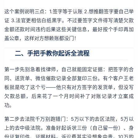
这个案例说明三点：1.签字等于认账 2.想推翻签字要自己举
证 3.法官更相信白纸黑字。不过要签字文件得写清楚欠款
金额还款时间违约后果这些关键信息，最好按个手印再加
盖公章，这样对方想赖账都没门！
二、手把手教你起诉全流程
第一步先别急着找律师，自己就能固定证据：把签字的合
同、送货单、微信催款记录全部复印三份。有个客户王老
板就是吃了这个亏——他只有对方签字的发货单，但没写
欠款总额，后来花了一个月时间补了对账记录才立案成
功。
第二步去法院千万别跑错门：5万以下的去区法院，5万以
上的去中级法院。准备好起诉状三份（自己留一份）、身
份证复印件、证据材料。诉讼费其实没想象中贵，10万的