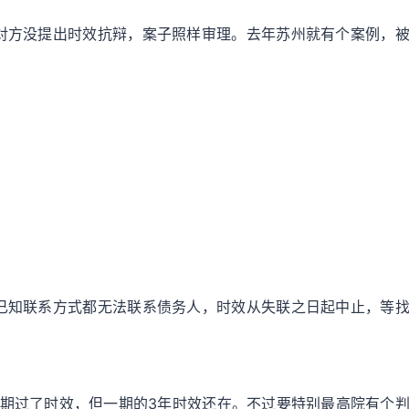
对方没提出时效抗辩，案子照样审理。去年苏州就有个案例，
已知联系方式都无法联系债务人，时效从失联之日起中止，等
面9期过了时效，但一期的3年时效还在。不过要特别最高院有个