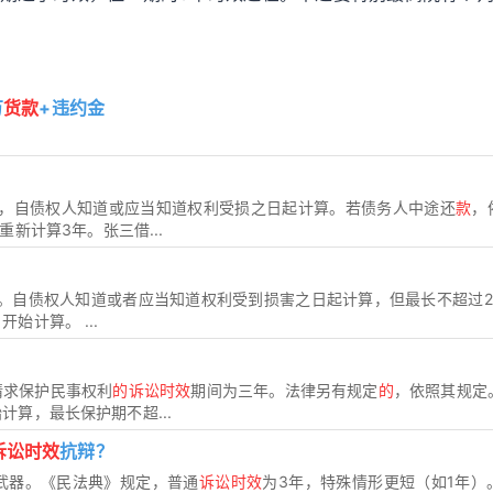
万
货款
+违约金
年，自债权人知道或应当知道权利受损之日起计算。若债务人中途还
款
，
重新计算3年。张三借...
年。自债权人知道或者应当知道权利受到损害之日起计算，但最长不超过2
始计算。 ...
请求保护民事权利
的诉讼时效
期间为三年。法律另有规定
的
，依照其规定
算，最长保护期不超...
诉讼时效
抗辩？
武器。《民法典》规定，普通
诉讼时效
为3年，特殊情形更短（如1年）