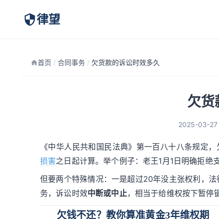
律望
首页
/
合同事务
/
欠货款的诉讼时效多久
欠货
2025-03-27
《中华人民共和国民法典》第一百八十八条规定，
损害
之日起计算。举个例子：老王1月1日明确拒绝支
但要两个特殊情况：一是超过20年没主张权利，
务，诉讼时效
中断或中止
，相当于给维权按下暂停
欠钱不还？教你算准黄金3年维权期