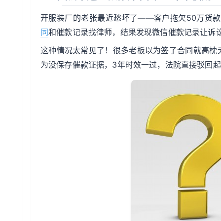
开服装厂的老张最近愁坏了——客户拖欠50万货
同
和催款记录找律师，结果发现微信催款记录让诉
这种情况太常见了！很多老板以为签了合同就高枕
为没保存催款证据，3年时效一过，法院直接驳回起