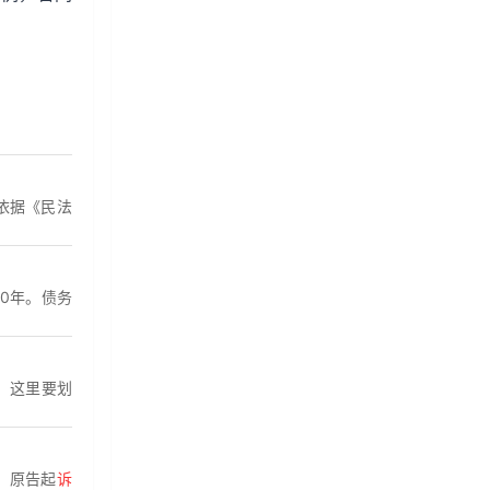
依据《民法
0年。债务
。这里要划
。原告起
诉