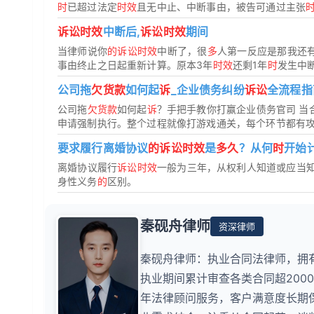
时
已超过法定
时效
且无中止、中断事由，被告可通过主张
诉讼时效
中断后,
诉讼时效
期间
当律师说你
的诉讼时效
中断了，很
多
人第一反应是那我还
事由终止之日起重新计算。原本3年
时效
还剩1年
时
发生中断
公司拖
欠货款
如何起
诉
_企业债务纠纷
诉讼
全流程指
公司拖
欠货款
如何起
诉
？手把手教你打赢企业债务官司 当
申请强制执行。整个过程就像打游戏通关，每个环节都有攻略
要求履行离婚协议
的诉讼时效
是
多久
？从何
时
开始
离婚协议履行
诉讼时效
一般为三年，从权利人知道或应当
身性义务
的
区别。
秦砚舟律师
资深律师
秦砚舟律师：执业合同法律师，拥
执业期间累计审查各类合同超200
年法律顾问服务，客户满意度长期