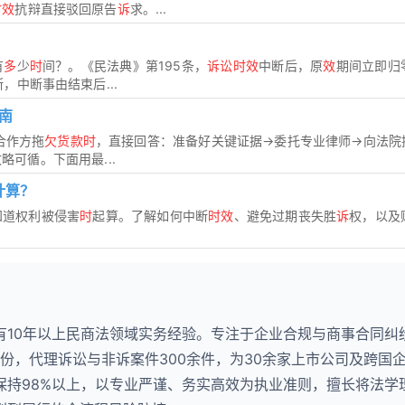
时效
抗辩直接驳回原告
诉
求。...
有
多
少
时
间？。《民法典》第195条，
诉讼时效
中断后，原
效
期间立即归
，中断事由结束后...
南
合作方拖
欠货款时
，直接回答：准备好关键证据→委托专业律师→向法院
可循。下面用最...
计算？
知道权利被侵害
时
起算。了解如何中断
时效
、避免过期丧失胜
诉
权，以及
有10年以上民商法领域实务经验。专注于企业合规与商事合同纠
0份，代理诉讼与非诉案件300余件，为30余家上市公司及跨国
保持98%以上，以专业严谨、务实高效为执业准则，擅长将法学