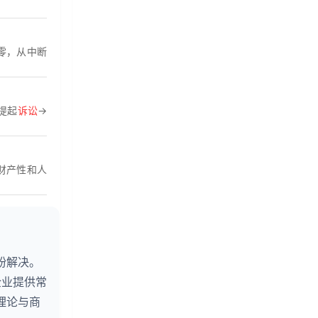
零，从中断
提起
诉讼
→
财产性和人
纷解决。
企业提供常
理论与商