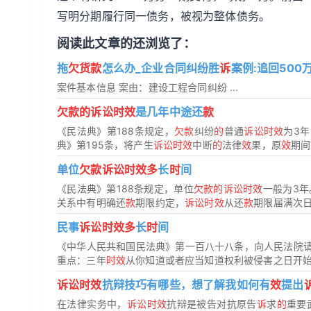
写明分期履行同一债务，被视为整体债务。
阅读此文章的还浏览了：
拖
欠货款
怎么办_企业合同纠纷胜
诉
案例:追回500
案件基本信息 案由：建设工程合同纠纷 ...
欠款的诉讼时效
是几年中途还
款
《民法典》第188条规定，
欠款
纠纷
的
普通
诉讼时效
为3
典》第195条，将产生
诉讼时效
中断
的
法律
效
果，原
效
期间
单位
欠款诉讼时效多
长
时
间
《民法典》第188条规定，单位
欠款的诉讼时效
一般为3
关系中有明确还
款
期限约定，
诉讼时效
从还
款
期限届满次日开
民事
诉讼时效多
长
时
间
《中华人民共和国民法典》第一百八十八条，向人民法院
重点：三年
时效
从你知道或者应当知道权利被侵害之日开始计
诉讼时效
抗辩技巧有哪些，想了解我如何有
效
提出
在法律实务中，
诉讼时效
抗辩是被告对抗原告
诉
求
的
重要