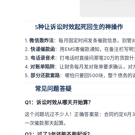
5种让诉讼时效起死回生的神操作
1.
微信轰炸法
：每月固定时间发条催款信息，别管
2.
快递催款函
：用EMS寄催款通知，在备注栏写
3.
电话录音术
：打电话时直接问那笔20万的货款
4.
对账单陷阱
：让财务每月发对账单要求确认，对
5.
部分还款套路
：哪怕只要回500块，整个债务的
常见问题答疑
Q1：诉讼时效从哪天开始算？
这个问题坑过不少人！正确答案是：合同约定6月3
一次催款那天起算。
Q2：过了3年还能不能起诉？