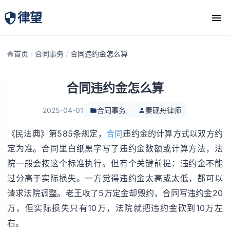
律望
律师团队
首页
/
合同事务
/
合同违约金怎么算
合同违约金怎么算
2025-04-01
合同事务
秦砚舟律师
《民法典》第585条规定，
合同
违约金的计算方式以双方约
定为准。合同里白纸黑字写了违约金数额或计算方法，法
院一般会按这个标准执行。但有个关键前提：违约金不能
过分高于实际损失。一方觉得违约金太高或太低，都可以
请求法院调整。老王收了5万定金却毁约，合同写违约金20
万，但实际损失只有10万，法院就把违约金砍到10万左
右。