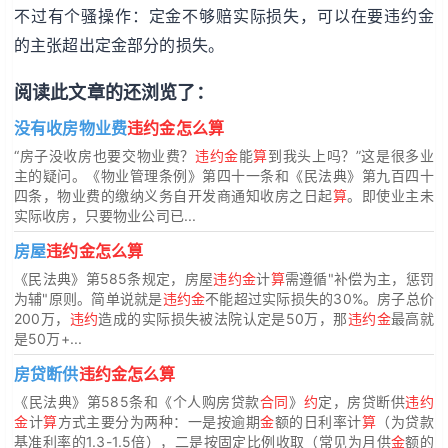
不过有个骚操作：定金不够赔实际损失，可以在要违约金
的主张超出定金部分的损失。
阅读此文章的还浏览了：
没有收房物业费
违约金怎么算
“房子没收房也要交物业费？
违约金
能
算
到我头上吗？”这是很多业
主的疑问。《物业管理条例》第四十一条和《民法典》第九百四十
四条，物业费的缴纳义务自开发商通知收房之日起
算
。即使业主未
实际收房，只要物业公司已...
房屋
违约金怎么算
《民法典》第585条规定，房屋
违约金
计
算
需遵循"补偿为主，惩罚
为辅"原则。简单说就是
违约金
不能超过实际损失的30%。房子总价
200万，
违约
造成的实际损失被法院认定是50万，那
违约金
最高就
是50万+...
房贷断供
违约金怎么算
《民法典》第585条和《个人购房贷款
合同
》
约
定，房贷断供
违约
金
计
算
方式主要分为两种：一是按逾期
金
额的日利率计
算
（为贷款
基准利率的1.3-1.5倍），二是按固定比例收取（常见为月供
金
额的