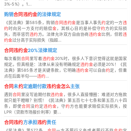
3%-5%）。1...
购销
合同违约金
的法律规定
《民法典》第585条，购销
合同违约金
是当事人事先
约
定的一方
违
约
时向另一方支付的赔偿
金
，其核心目的是补偿守
约
方的实际损
失，而非惩罚
违约
方。法律允许双方自由协商
违约金
比例，但若
违
约金
过分高于实际损失（指超...
合同违约金
20%法律规定
每次看到
合同
里写着
违约金
20%时，很多人下意识觉得这就是国家
规定。但真相是：法律从来没有明确规定
违约金
必须是20%！《民
法典》第585条才是关键条款，它明确
违约金
可以自由
约
定，但重
点在后面半句——
违约
...
合同
未
约
定逾期付款
违约金怎么
主张
遇到
合同
里没写逾期付款
违约金
，很多人直接懵圈：难道对方拖款
就只能干瞪眼？别慌！《民法典》第五百七十七条和第五百八十四
条，即使
合同
没
约
定
违约金
，守
约
方也能要求赔偿实际损失，按
LPR（贷款市场报价利率）要...
合同违约
方承担
违约
责任
《民法典》第577条，
合同
一方不履行义务或者履行不符
合约
定