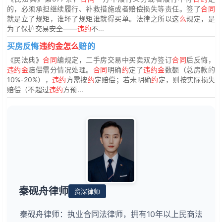
的，必须承担继续履行、补救措施或者赔偿损失等责任。签了
合同
就是立了规矩，谁坏了规矩谁就得买单。法律之所以这
么
规定，是
为了保护交易安全——
违约
不...
买房反悔
违约金怎么
赔的
《民法典》
合同
编规定，二手房交易中买卖双方签订
合同
后反悔，
违约金
赔偿需分情况处理。
合同
明确
约
定了
违约金
数额（总房款的
10%-20%），
违约
方需按
约
定赔偿；若未明确
约
定，则按实际损失
赔偿（不超过
违约
方预...
秦砚舟律师
资深律师
秦砚舟律师：执业合同法律师，拥有10年以上民商法