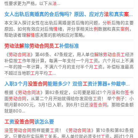
性要求更为严格，以下从
法
...
女人出轨后离婚真的会后悔吗？原因、应对方
法
和真实
案例解析
本文深入探讨女性在出轨后离婚是否后悔的问题，分
析
后悔的主要
原因、如何有效应对后悔
情
绪，并分享相关比
例
数据和真实
案例
，
帮助读者理
解情
感决策的影响和应对策略。
劳动法解
除
劳动合同员工
补偿标准
《
劳动合同法
》第46条、47条规定，用人单位
解
除
劳动合员工
经济
补偿按
工
作年限计算，每满一年支付一个月
工
资。六个月以上不满
一年的按一年计算，不满六个月的支付半个月
工
资。补偿标准最高
不超过当地职
工
月平均
工
...
入职3个月
没签合同
能赔多少？双倍
工
资计算器+仲裁申请书模板
根据《
劳动合同法
》第82条规定，公司要是超过1个月
没
和你
签
书
面
劳动合同
，从第二个月开始就得给你发双倍
工
资！ 举个
例
子：小
明月薪8000元，3月1日入职，到6月1日还
没签合同
。那赔偿金额
就是800...
工
资
没签合同
该怎么要
没签劳动合同
照样能要
工
资！《
劳动合同法
》第10条和第82条规
定，只要存在实际用
工
关系，用人单位就必须支付
工
资。超过1个月