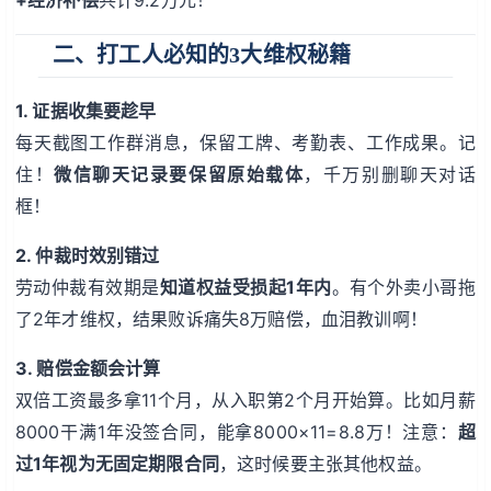
二、打工人必知的3大维权秘籍
1. 证据收集要趁早
每天截图工作群消息，保留工牌、考勤表、工作成果。记
住！
微信聊天记录要保留原始载体
，千万别删聊天对话
框！
2. 仲裁时效别错过
劳动仲裁有效期是
知道权益受损起1年内
。有个外卖小哥拖
了2年才维权，结果败诉痛失8万赔偿，血泪教训啊！
3. 赔偿金额会计算
双倍工资最多拿11个月，从入职第2个月开始算。比如月薪
8000干满1年没签合同，能拿8000×11=8.8万！注意：
超
过1年视为无固定期限合同
，这时候要主张其他权益。