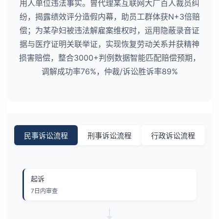
用人单位违法事实。曾代理某互联网大厂百人裁员纠
纷，揭露绩效评分造假内幕，助员工群体获N+3倍赔
偿；为某孕妇被违法解雇案维权时，运用隐蔽录音证
据与医疗证明关联举证，实现恢复劳动关系并获精神
损害赔偿，整合3000+判例数据智能匹配赔偿预期，
调解成功率76%，仲裁/诉讼胜诉率89%
民事诉讼流程
刑事诉讼流程
行政诉讼流程
起诉
7日内审查