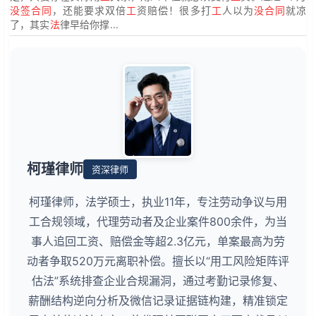
没签合同
，还能要求双倍
工
资赔偿！很多打
工
人以为
没合同
就凉
了，其实
法
律早给你撑...
柯瑾律师
资深律师
柯瑾律师，法学硕士，执业11年，专注劳动争议与用
工合规领域，代理劳动者及企业案件800余件，为当
事人追回工资、赔偿金等超2.3亿元，单案最高为劳
动者争取520万元离职补偿。擅长以“用工风险矩阵评
估法”系统排查企业合规漏洞，通过考勤记录修复、
薪酬结构逆向分析及微信记录证据链构建，精准锁定