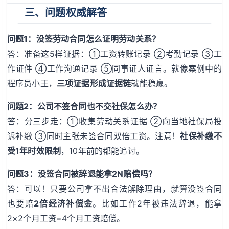
三、问题权威解答
问题1：没签劳动合同怎么证明劳动关系？
答：准备这5样证据：①工资转账记录 ②考勤记录 ③工
作证件 ④工作沟通记录 ⑤同事证人证言。就像案例中的
程序员小王，
三项证据形成证据链
就能稳赢。
问题2：公司不签合同也不交社保怎么办？
答：分三步走：①收集劳动关系证据 ②向当地社保局投
诉补缴 ③同时主张未签合同双倍工资。注意！
社保补缴不
受1年时效限制
，10年前的都能追讨。
问题3：没签合同被辞退能拿2N赔偿吗？
答：可以！只要公司拿不出合法解除理由，就算没签合同
也要赔
2倍经济补偿金
。比如工作2年被违法辞退，能拿
2×2个月工资=4个月工资赔偿。