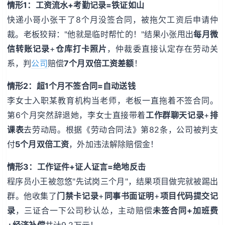
情形1：工资流水+考勤记录=铁证如山
快递小哥小张干了8个月没签合同，被拖欠工资后申请仲
裁。老板狡辩："他就是临时帮忙的！"结果小张甩出
每月微
信转账记录
+
仓库打卡照片
，仲裁委直接认定存在劳动关
系，判
公司
赔偿
7个月双倍工资差额
！
情形2：超1个月不签合同=自动送钱
李女士入职某教育机构当老师，老板一直拖着不签合同。
第6个月突然辞退她，李女士直接带着
工作群聊天记录
+
排
课表
去劳动局。根据《劳动合同法》第82条，公司被判支
付
5个月双倍工资
，外加违法解除赔偿金！
情形3：工作证件+证人证言=绝地反击
程序员小王被忽悠"先试岗三个月"，结果项目做完就被踢出
群。他收集了
门禁卡记录
+
同事书面证明
+
项目代码提交记
录
，三证合一下公司秒认怂，主动赔偿
未签合同+加班费
+经济补偿
共计9.2万元！