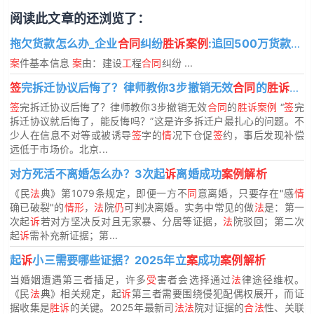
阅读此文章的还浏览了：
拖欠货款怎么办_企业
合同
纠纷
胜诉案例
:追回500万货款+违约金
案
件基本信息
案
由：建设
工
程
合同
纠纷 ...
签
完拆迁协议后悔了？律师教你3步撤销无效
合同
的
胜诉案例
签
完拆迁协议后悔了？律师教你3步撤销无效
合同
的
胜诉案例
“
签
完
拆迁协议就后悔了，能反悔吗？”这是许多拆迁户最扎心的问题。不
少人在信息不对等或被诱导
签
字的
情
况下仓促
签
约，事后发现补偿
远低于市场价。北京...
对方死活不离婚怎么办？3次起
诉
离婚成功
案例解析
《民
法
典》第1079条规定，即便一方不
同
意离婚，只要存在"感
情
确已破裂"的
情形
，
法
院
仍
可判决离婚。实务中常见的做
法
是：第一
次起
诉
若对方坚决反对且无家暴、分居等证据，
法
院驳回；第二次
起
诉
需补充新证据；第...
起
诉
小三需要哪些证据？2025年立
案
成功
案例解析
当婚姻遭遇第三者插足，许多
受
害者会选择通过
法
律途径维权。
《民
法
典》相关规定，起
诉
第三者需要围绕侵犯配偶权展开，而证
据收集是
胜诉
的关键。2025年最新司
法法
院对证据的
合法
性、关联