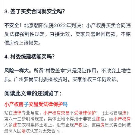
3. 签了买卖合同就安全吗？
不安全！
北京朝阳法院2022年判决：小产权房买卖合同违
反法律强制性规定，直接无效，卖家只需退回房款，不赔
偿房价上涨损失。
4. 村委统建楼能买吗？
风险一样大
。所谓“村委盖章”只是见证作用，不改变土地性
质。广州萝岗某村委楼被拆时，买家维权三年仍败诉。
阅读此文章的还浏览了：
小产权房
子
交易受法律保护
吗
站在
法律
专业角度，
小产权房交易
不
受法律保护
！《土地管理
法
》
第六十三条明确规定，集体土地不得用于非农业
建
设。而
小产权房
大多
建
在农村集体土地上，没有正规
产权
证，这类
房
屋买卖合同被
最高人民
法
院认定为无效合同...