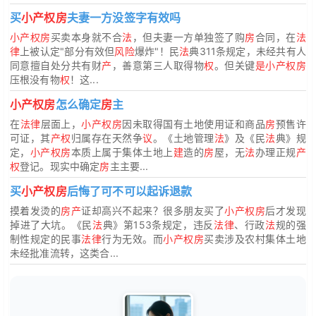
买
小产权房
夫妻一方没签字有效吗
小产权房
买卖本身就不合
法
，但夫妻一方单独签了购
房
合同，在
法
律
上被认定"部分有效但
风险
爆炸"！民
法
典311条规定，未经共有人
同意擅自处分共有财
产
，善意第三人取得物
权
。但关键
是小产权房
压根没有物
权
！这...
小产权房
怎么确定
房
主
在
法律
层面上，
小产权房
因未取得国有土地使用证和商品
房
预售许
可证，其
产权
归属存在天然争
议
。《土地管理
法
》及《民
法
典》规
定，
小产权房
本质上属于集体土地上
建
造的
房
屋，无
法
办理正规
产
权
登记。现实中确定
房
主主要...
买
小产权房
后悔了可不可以起诉退款
摸着发烫的
房产
证却高兴不起来？很多朋友买了
小产权房
后才发现
掉进了大坑。《民
法
典》第153条规定，违反
法律
、行政
法
规的强
制性规定的民事
法律
行为无效。而
小产权房
买卖涉及农村集体土地
未经批准流转，这类合...