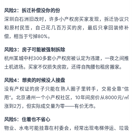
风险2：拆迁补偿没你的份
深圳白石洲旧改时，许多小产权房买家发现，拆迁协议只
和原村民签，自己花几百万买的房，最后只拿回装修补
偿，相当于亏掉80%。
风险3：房子可能被强制拆除
杭州某城中村300多套小产权房被认定为违建，一夜之间推
土机进场。买家不仅损失房款，还得自掏腰包租房搬家。
风险4：想卖的时候没人接盘
没有产权证的房子只能在熟人圈子里转手，交易全靠“信
用”。北京通州一个小产权社区，10年间房价从8000元/㎡
涨到2万，但实际成交量为零——有价无市。
风险5：住着也不省心
物业、水电可能挂靠在村委会，经常出现电梯停运、垃圾