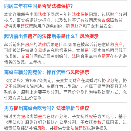
同居三年在中国
是否受法律保护
？
本文详细解答中国
法律
下同居三年的
法律保护
问题，包括财
产
分割
技巧、事实婚姻认定标准，以及如何签订有效同居协
议保
障
权
益，
提
供实用
建议
帮助用户避免纠纷，确
保
财
产
和子女利益安全。
起诉前出售
房产
的
法律
后果
是
什么？
风险提示
起诉前出售
房产
的
法律
后果
是
什么 如果在被起诉前恶意转移
房产
，
可能被
法
院撤销
交易
或追究赔偿责任。尤其
是
当买卖价格明显低于
市场价、
交易
时间临近债务纠纷时，
法
院会重点审查
是否
存在逃避
债务的故意。去年杭...
离婚车辆分割竞价：操作流程
与风险提示
《民
法
典》第1087条规定，夫妻共同财
产
在离婚时应协
议
分割，协
议
不成则由
法
院判决。车辆作为典型动
产
，若属于婚后购买且无特
殊约定，原则上需要平均分割。而竞价分割作为特殊处置方式，允
许双方通过出价竞争...
男方
提
出离婚会吃亏吗？
法律
解析
与建议
探讨男方
提
出离婚
是否
在财
产
分割、子女抚养
权
等方面吃亏，基于
《民
法
典》原则详细分析财
产
公平分割、子女抚养
权
归属因素、过
错责任及经济补偿
风险
，并
提
供专业
法律建议
以避免损失。