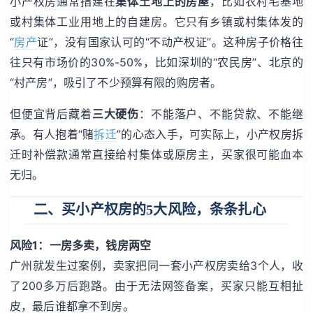
小产权房通常指建在
集体土地上的房屋
，比如农村宅基地
或村集体工业用地上的自建房。它只有乡镇或村集体发的
“
房产
证”，没有国家认可的“不动产权证”。这种房子价格往
往只有市场价的30%-50%，比如深圳的“农民房”、北京的
“村产房”，吸引了不少预算有限的购房者。
但便宜背后藏着
三大硬伤
：不能落户、不能贷款、不能继
承。有人抱着“赌
拆迁
”的心态入手，可实际上，小产权房拆
迁时补偿款通常直接给村集体或原房主，买家很可能血本
无归。
二、买小产权房的5大风险，条条扎心
风险1：一房多卖，钱房两空
广州就发生过案例，卖家把同一套小产权房卖给3个人，收
了200多万后跑路。由于无法网签备案，买家只能互相扯
皮，最后谁都拿不到房。