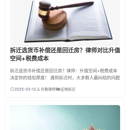
①找专业评估机构复核补偿标准
拆迁选货币补偿还是回迁房？律师对比升值
空间+税费成本
拆迁选货币补偿还是回迁房？律师：升值空间+税费成本
决定你的钱包厚度！ 遇到拆迁时，大多数人最纠结的问题
就是：拿钱走人还是等回迁房？作为处理过上百起拆迁案
2025-03-12
许衡律师
征地拆迁
件的律师，我直接给结论：没有标准答案，但选错可能亏
几十万！关键要看房子未来会不会涨、税费要交多少。下
面用真实案例拆解给你看... 一、升值空间是选择的核心密
码 去年杭州某城中村拆迁，王阿姨选了800万货币补偿，
李叔要了2套回迁房。结果3年后地铁开通...