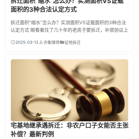
拆迁面积“缩水”怎么办？实测面积VS证载
面积的3种合法认定方式
拆迁面积“缩水”怎么办？实测面积VS证载面积的3种合法
认定方式 眼看着住了几十年的老房子要拆迁，补偿协议上
的面积却比实际少了几平米甚至十几平米，这种"面积缩
2025-03-12
许衡律师
征地拆迁
水"的糟心事让不少拆迁户急得直跺脚。别慌！今天就告
诉你遇到面积争议时该怎么维权，实测面积和证载面积到
底该认哪个，手把手教你用3种法律武器守护自己的"平方
米"！ 一、遇到面积缩水先做这3件事 1. 立即拍照录像：
把房屋现状、测量过程全程记录，特别...
宅基地继承遇拆迁：非农户口子女能否主张
补偿？最新判例