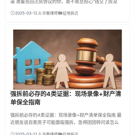
道 准备签回迁房协议的你，是不是总担心"钱交了房没
了"？这两年回迁房烂尾的新闻层出不穷，想要避开这个
2025-03-12
许衡律师
征地拆迁
坑，查开发商底细就是你的保命符！今天教你4个官方渠
道，手机电脑都能查，5分钟摸清开发商老底。 一、为什
么回迁房更容易烂尾？ 相比商品房，回迁房烂尾率高出3
倍不止！根本原因是资金监管漏洞。商品房预售款必须存
入监管账户，但很多地方对回迁房建设资金没有硬性...
强拆前必存的4类证据：现场录像+财产清
单保全指南
强拆前必存的4类证据：现场录像+财产清单保全指南 最
近朋友说自家房子可能面临强拆，急得团团转问该怎么
办。今天咱们就唠唠这个事儿——强拆前必存的4类证
2025-03-12
许衡律师
征地拆迁