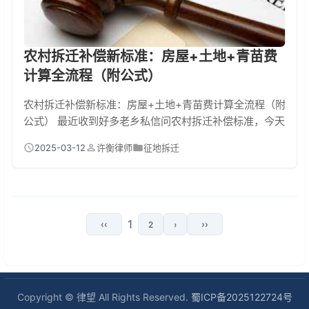
农村拆迁补偿新标准：房屋+土地+青苗费
计算全流程（附公式）
农村拆迁补偿新标准：房屋+土地+青苗费计算全流程（附
公式） 最近收到好多老乡私信问农村拆迁补偿标准，今天
咱们就讲清楚！新政策把补偿拆成房屋+土地+青苗费三
2025-03-12
许衡律师
征地拆迁
块，每项都有计算公式，看完保证您心里有本明白账！
一、房屋补偿怎么算？结构不同差10倍！ 现在房屋补偿分
得特别细，砖混每平1200-1800元，框架结构1800-2500
元，土坯房只有600-800元。举个例子：老王家100㎡的
砖混房，补偿款=1...
1
‹‹
››
2
›
Copyright © 律望 All Rights Reserved.
蜀ICP备2025122724号