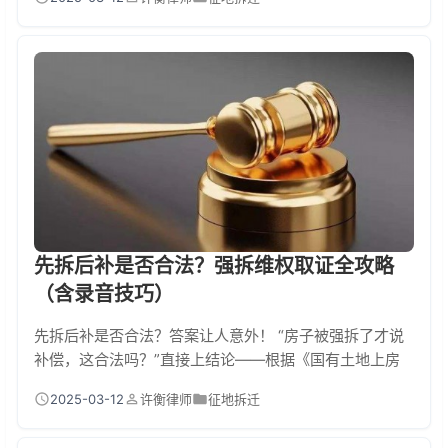
据，特别是现场录像和财产清单的门道，手把手教你保住
血汗钱！ 一、强拆前没这些证据，肠子都能悔青！ 去年
有个案子让我印象特深：老张家三层小楼被强拆，结果因
为没留证据，最后补偿款少拿了60多万！法官当场就
说："您这连张家具照片都没有，我们想帮也帮不上
啊！"...
先拆后补是否合法？强拆维权取证全攻略
（含录音技巧）
先拆后补是否合法？答案让人意外！ “房子被强拆了才说
补偿，这合法吗？”直接上结论——根据《国有土地上房
屋征收与补偿条例》第二十七条，必须先补偿后搬迁！也
2025-03-12
许衡律师
征地拆迁
就是说，任何打着"先拆后补"旗号的行为都是违法的！但
现实中总有人钻空子，今天教你如何用法律武器保护自