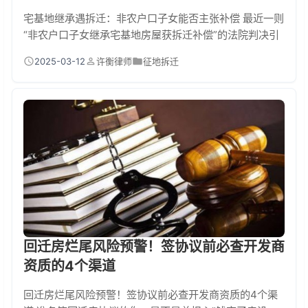
宅基地继承遇拆迁：非农户口子女能否主张补偿 最近一则
“非农户口子女继承宅基地房屋获拆迁补偿”的法院判决引
发热议。随着城镇化进程加快，农村宅基地拆迁纠纷中，
2025-03-12
许衡律师
征地拆迁
非农户口子女能否主张补偿成为焦点问题。 一、法律与现
实的碰撞：宅基地继承的特殊性 根据《土地管理法》第
62条，宅基地使用权具有强烈人身属性，原则上不能继
承。但地上房屋作为个人财产，依据《民法典》第1122条
可以继承。这种
回迁房烂尾风险预警！签协议前必查开发商
资质的4个渠道
回迁房烂尾风险预警！签协议前必查开发商资质的4个渠