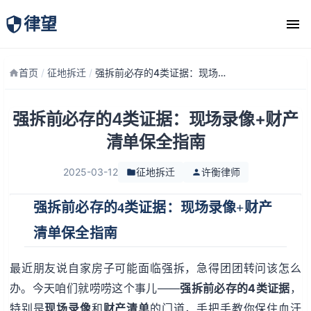
律望
律师团队
首页
/
征地拆迁
/
强拆前必存的4类证据：现场录像+财产清单保全指南
强拆前必存的4类证据：现场录像+财产
清单保全指南
2025-03-12
征地拆迁
许衡律师
强拆前必存的4类证据：现场录像+财产
清单保全指南
最近朋友说自家房子可能面临强拆，急得团团转问该怎么
办。今天咱们就唠唠这个事儿——
强拆前必存的4类证据
，
特别是
现场录像
和
财产清单
的门道，手把手教你保住血汗