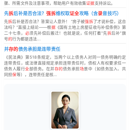
骤、所需文件及注意事项，帮助用户有效收集
证据
支持诉讼。
先
拆
后补是否合法？
强拆
维权取
证全
攻略（含
录
音技巧）
先
拆
后补是否合法？答案让人意外！ “房子被
强拆
了才说补偿，这合
法吗？”直接上结论——根
据
《国有土地上房屋征收与补偿条例》第
二十七条，
必
须先补偿后搬迁！也就是说，任何打着"先
拆
后补"旗
号
的
行为都是违法...
并
存的
债务承担是连带责任
《民法典》第518条规定，当两个以上债务人对同一债务明确约定
连带责任，或法律直接规定承担连带责任时，债权人有权要求任一
债务人履行
全
部债务。在并
存的
债务承担
场
景中（如债务加入、共
同担
保
等），连带责任是核...