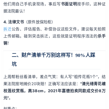
他们用自己手机录现场，事后写
书面证明
按手印，这种证
据法院最认！
4. 法律文书
（原件放保险柜）
拆迁
公告、评估报告、补偿协议这些文件，建议每天拍照
上传邮箱。碰到突击拆迁，这些就是证明程序违法的
杀手
锏
！
二、财产清单千万别这样写！90%人踩
坑
上周帮粉丝看清单，差点气笑：有人写"祖传花瓶1个"，结
果法院按地摊价20块赔！正确写法应该是：
"清光绪青花缠
枝莲纹赏瓶，高38cm，2021年嘉德拍卖同款成交价8万
元"
。
划重点：