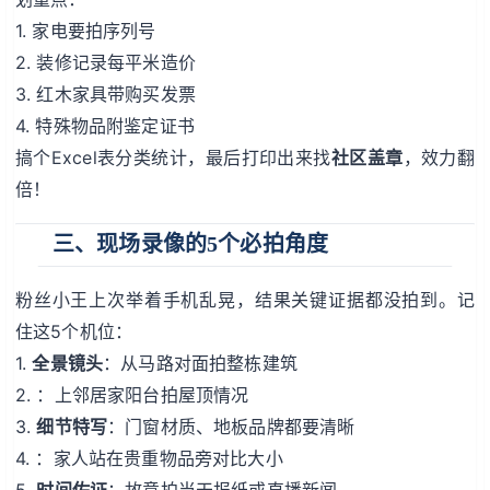
1. 家电要拍序列号
2. 装修记录每平米造价
3. 红木家具带购买发票
4. 特殊物品附鉴定证书
搞个Excel表分类统计，最后打印出来找
社区盖章
，效力翻
倍！
三、现场录像的5个必拍角度
粉丝小王上次举着手机乱晃，结果关键证据都没拍到。记
住这5个机位：
1.
全景镜头
：从马路对面拍整栋建筑
2.
：上邻居家阳台拍屋顶情况
3.
细节特写
：门窗材质、地板品牌都要清晰
4.
：家人站在贵重物品旁对比大小
5.
时间佐证
：故意拍当天报纸或直播新闻