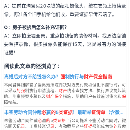
A：提前在淘宝买20块钱的纽扣摄像头，缝在衣领上持续录
像。再准备个旧手机给他们收，重要证据早传云端了。
Q：房子被拆后怎么补充证据？
A：立即拍废墟全景，重点拍残留的装修材料。找周边店铺
要监控录像，很多摄像头能保存15天，这是最有力的间接
证据！
阅读此文章的还浏览了：
离婚后对方不给钱怎么办？
强
制执行与
财产保全指南
本问答详细解答了当离婚法院判决对方支付款项但拒不履行时，可
以采取
的强
制执行申请流程、
财产
线索查找方法、执行异议提起策
略、刑事报案步骤以及
财产保全
措施，帮助用户有效追讨债务和
保
障权益。
未签劳动合同仲裁
必
赢
的
5
类证据
！最新举
证清单
（含微信记
未签劳动合同仲裁
必
赢
的
5
类证据
当公司拖着不签劳动合同时，微
信聊天记
录
、工资转账记
录
、考勤截图这些
证据
都能成为你
的
救命