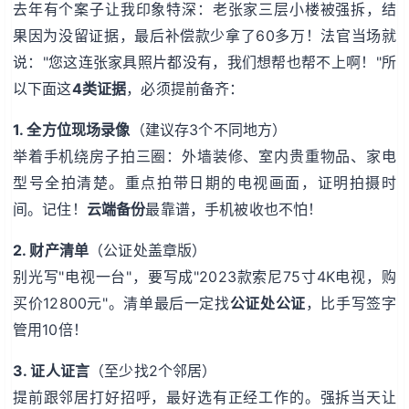
去年有个案子让我印象特深：老张家三层小楼被强拆，结
果因为没留证据，最后补偿款少拿了60多万！法官当场就
说："您这连张家具照片都没有，我们想帮也帮不上啊！"所
以下面这
4类证据
，必须提前备齐：
1. 全方位现场录像
（建议存3个不同地方）
举着手机绕房子拍三圈：外墙装修、室内贵重物品、家电
型号全拍清楚。重点拍带日期的电视画面，证明拍摄时
间。记住！
云端备份
最靠谱，手机被收也不怕！
2. 财产清单
（公证处盖章版）
别光写"电视一台"，要写成"2023款索尼75寸4K电视，购
买价12800元"。清单最后一定找
公证处公证
，比手写签字
管用10倍！
3. 证人证言
（至少找2个邻居）
提前跟邻居打好招呼，最好选有正经工作的。强拆当天让