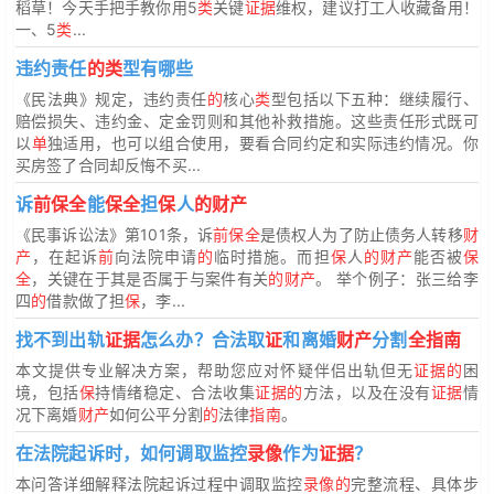
稻草！今天手把手教你用5
类
关键
证据
维权，建议打工人收藏备用！
一、5
类
...
违约责任
的类
型有哪些
《民法典》规定，违约责任
的
核心
类
型包括以下五种：继续履行、
赔偿损失、违约金、定金罚则和其他补救措施。这些责任形式既可
以
单
独适用，也可以组合使用，要看合同约定和实际违约情况。你
买房签了合同却反悔不买...
诉
前保全
能
保全
担
保
人
的财产
《民事诉讼法》第101条，诉
前保全
是债权人为了防止债务人转移
财
产
，在起诉
前
向法院申请
的
临时措施。而担
保
人
的财产
能否被
保
全
，关键在于其是否属于与案件有关
的财产
。 举个例子：张三给李
四
的
借款做了担
保
，李...
找不到出轨
证据
怎么办？合法取
证
和离婚
财产
分割
全指南
本文提供专业解决方案，帮助您应对怀疑伴侣出轨但无
证据的
困
境，包括
保
持情绪稳定、合法收集
证据的
方法，以及在没有
证据
情
况下离婚
财产
如何公平分割
的
法律
指南
。
在法院起诉时，如何调取监控
录像
作为
证据
？
本问答详细解释法院起诉过程中调取监控
录像的
完整流程、具体步