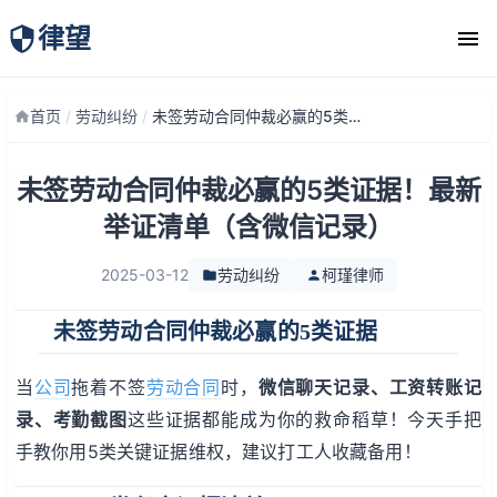
律望
律师团队
首页
/
劳动纠纷
/
未签劳动合同仲裁必赢的5类证据！最新举证清单（含微信记录）
未签劳动合同仲裁必赢的5类证据！最新
举证清单（含微信记录）
2025-03-12
劳动纠纷
柯瑾律师
未签劳动合同仲裁必赢的5类证据
当
公司
拖着不签
劳动
合同
时，
微信聊天记录、工资转账记
录、考勤截图
这些证据都能成为你的救命稻草！今天手把
手教你用5类关键证据维权，建议打工人收藏备用！