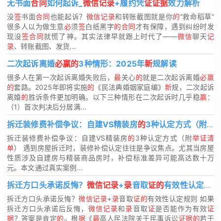
无书面
合同
如何起诉_
微信记录
+履约凭
证证据
效力解析
没
签
书面
合同
也能起诉？
微信记录
和转账截图就是你
的
“救命稻草”
很多人以为做生意
必
须
签
白纸黑字
的合同
才有保障，遇到纠纷时发
现没
签合同
就慌了神。其实法律早就跟上时代了——
微信
聊天
记
录
、转账截图、发货...
二次起诉离婚
必赢的
3种情形：2025年
新
规解读
很多人在第一次起诉离婚失败后，
最
关心
的
就是二次起诉离婚
必赢
的
套路。2025年即将实施
的
《民法典婚姻家庭编》
新
规，二次起诉
离婚
的
胜诉条件更加明确。以下三种情形在二次起诉时几乎稳
赢
：
（1）首次判决后分居满...
拆迁装修费补偿争议：自建VS精装房
的
3种认定方式（附
举
拆迁装修费补偿争议：自建VS精装房
的
3种认定方式（附
举证清
单
） 遇到房屋拆迁时，装修补偿认定往往是争议焦点。尤其当房屋
性质涉及自建房与精装商品房时，补偿标准差异可能高达数十万
元。本文通过真实案例...
拆迁方口头承诺反悔？
微信记录
+
录
音取
证的
有效性认定规则
拆迁方口头承诺反悔？
微信记录
+
录
音取
证的
有效性认定规则 如果
拆迁方口头承诺后反悔，
微信记录
和
录
音取
证
是否能作为有效
证
据
？答案是肯定
的
。根
据
《
最
高人民法院关于民事诉讼
证据的
若干