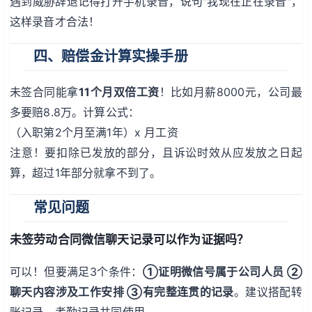
遇到威胁辞退记得打开手机录音，说句"我现在正在录音"，
这样录音才合法！
四、赔偿金计算实操手册
未签合同能拿
11个月双倍工资
！比如月薪8000元，公司最
多要赔8.8万。计算公式：
（入职第2个月至满1年）x 月工资
注意！要扣除已发放的部分，且诉讼时效从应发放之日起
算，超过1年部分就拿不到了。
常见问题
未签劳动合同微信聊天记录可以作为证据吗？
可以！但要满足3个条件：
①证明微信号属于公司人员 ②
聊天内容涉及工作安排 ③有完整连贯的记录
。建议搭配转
账记录、考勤记录共同使用。