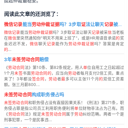
提起仲裁最稳妥。
阅读此文章的还浏览了：
微信记录
能当
劳动仲裁证据
吗？3步取
证
法让聊天
记录
被采
信
微信记录
能当
劳动仲裁证据
吗？3步取
证
法让聊天
记录
被采
信
当老板
在
微信
里突然通知你"明天不用来上班了"，或是HR用语音承诺
的
奖
金迟迟不发，
微信
聊天
记录
能作为
劳动仲裁证据
吗？答案是肯定
的
...
3年
未签劳动合同
赔偿
《
劳动合同
法》第10条、第82条规定，用人
单
位自用工之日起超过
1个月
未签
书面
劳动合同的
，应当向
劳动
者每月支付2倍工资。重点
来了！3年都没
签合同
，
劳动
者
最
多可以主张11个月
的
双倍工资差
额。张三月薪800...
未签劳动合同
构成职务侵占吗
未签劳动合同
和职务侵占没有直接因果关系！《刑法》第271条，职
务侵占罪是指公司员工利用职务便利将
单
位财物非法占为己有。而
《
劳动合同
法》规定
未签劳动合同
属于
劳动
纠纷范畴。两者一个是
刑事犯罪，一个是民事违...