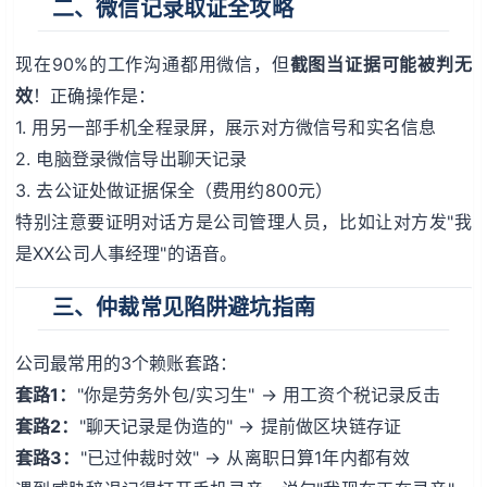
二、微信记录取证全攻略
现在90%的工作沟通都用微信，但
截图当证据可能被判无
效
！正确操作是：
1. 用另一部手机全程录屏，展示对方微信号和实名信息
2. 电脑登录微信导出聊天记录
3. 去公证处做证据保全（费用约800元）
特别注意要证明对话方是公司管理人员，比如让对方发"我
是XX公司人事经理"的语音。
三、仲裁常见陷阱避坑指南
公司最常用的3个赖账套路：
套路1：
"你是劳务外包/实习生" → 用工资个税记录反击
套路2：
"聊天记录是伪造的" → 提前做区块链存证
套路3：
"已过仲裁时效" → 从离职日算1年内都有效