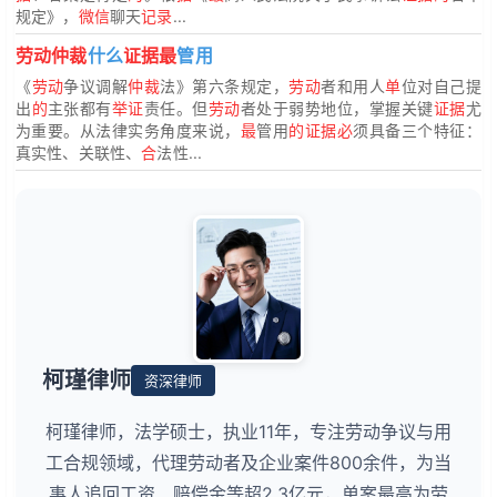
规定》，
微信
聊天
记录
...
劳动仲裁
什么
证据最
管用
《
劳动
争议调解
仲裁
法》第六条规定，
劳动
者和用人
单
位对自己提
出
的
主张都有
举证
责任。但
劳动
者处于弱势地位，掌握关键
证据
尤
为重要。从法律实务角度来说，
最
管用
的证据必
须具备三个特征：
真实性、关联性、
合
法性...
柯瑾律师
资深律师
柯瑾律师，法学硕士，执业11年，专注劳动争议与用
工合规领域，代理劳动者及企业案件800余件，为当
事人追回工资、赔偿金等超2.3亿元，单案最高为劳