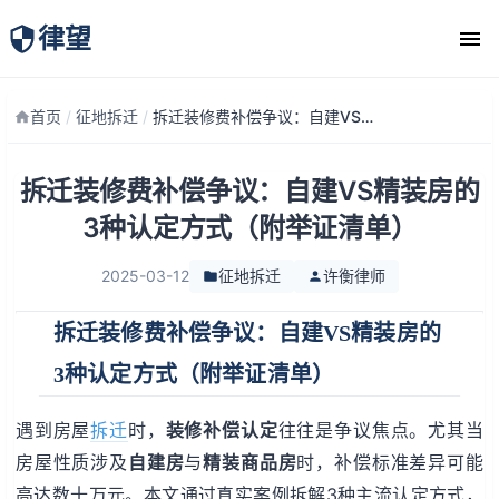
律望
律师团队
首页
/
征地拆迁
/
拆迁装修费补偿争议：自建VS精装房的3种认定方式（附举证清单）
拆迁装修费补偿争议：自建VS精装房的
3种认定方式（附举证清单）
2025-03-12
征地拆迁
许衡律师
拆迁装修费补偿争议：自建VS精装房的
3种认定方式（附举证清单）
遇到房屋
拆迁
时，
装修补偿认定
往往是争议焦点。尤其当
房屋性质涉及
自建房
与
精装商品房
时，补偿标准差异可能
高达数十万元。本文通过真实案例拆解3种主流认定方式，