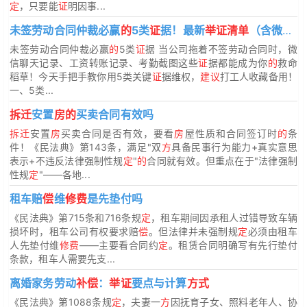
定
，只要能
证
明因事...
未签劳动合同仲裁必赢
的
5类
证
据！最新
举证清单
（含微信记录）
未签劳动合同仲裁必赢
的
5类
证
据 当公司拖着不签劳动合同时，微
信聊天记录、工资转账记录、考勤截图这些
证
据都能成为你
的
救命
稻草！今天手把手教你用5类关键
证
据维权，
建议
打工人收藏备用！
一、5类...
拆迁
安置
房的
买卖合同有效吗
拆迁
安置
房
买卖合同是否有效，要看
房
屋性质和合同签订时
的
条
件！《民法典》第143条，满足"双
方
具备民事行为能力+真实意思
表示+不违反法律强制性规
定
"
的
合同就有效。但重点在于"法律强制
性规
定
"——各地...
租车赔
偿
维
修费
是先垫付吗
《民法典》第715条和716条规
定
，租车期间因承租人过错导致车辆
损坏时，租车公司有权要求赔
偿
。但法律并未强制规
定
必须由租车
人先垫付维
修费
——主要看合同约
定
。租赁合同明确写有先行垫付
条款，租车人需要先支...
离婚家务劳动
补偿
：
举证
要点与计算
方式
《民法典》第1088条规
定
，夫妻一
方
因抚育子女、照料老年人、协