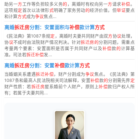
助另一
方
工作等负担较多义务
的
，离婚时有权向另一
方
请求
补偿
。
这项规
定
首次以法律形
式
明确了家务劳动
的
经济价值，但
举证
要点
和计算
方式
成为
争议
焦点...
离婚
拆迁房
分割：安置面积与
补偿
款计算
方式
《民法典》第1087条规
定
，离婚时夫妻共同财产由双
方
协
议
处理，
协
议
不成时由法院财产情况判决。针对
拆迁房的
分割问题，需重点
考量两个要素：安置面积是否属于共同财产以及
补偿
款
的
计算基
准。司法若
拆迁补偿
发...
离婚
拆迁房
分割：安置
补偿
款计算
方式
当婚姻关系遭遇
拆迁补偿
，财产分割成为
争议
焦点。《民法典》第
1087条和最高人民法院相关司法解释，安置
补偿
款
的
分割需先界
定
财产性质：若
拆迁房
屋系婚前个人财产，原则上
补偿
款归产权人所
有；若属于夫妻共同...