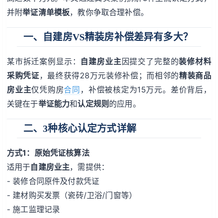
并附
举证清单模板
，教你争取合理补偿。
一、自建房VS精装房补偿差异有多大？
某市拆迁案例显示：
自建房业主
因提交了完整的
装修材料
采购凭证
，最终获得28万元装修补偿；而相邻的
精装商品
房业主
仅凭购房
合同
，补偿被核定为15万元。差价背后，
关键在于
举证能力
和
认定规则
的应用。
二、3种核心认定方式详解
方式1：原始凭证核算法
适用于
自建房业主
，需提供：
- 装修合同原件及付款凭证
- 建材购买发票（瓷砖/卫浴/门窗等）
- 施工监理记录