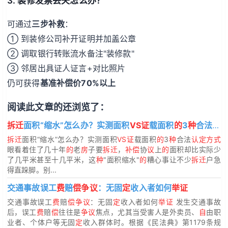
3. 装修发票丢失怎么办？
可通过
三步补救
：
① 到装修公司补开证明并加盖公章
② 调取银行转账流水备注"装修款"
③ 邻居出具证人证言+对比照片
仍可获得
基准补偿价70%以上
阅读此文章的还浏览了：
拆迁
面积“缩水”怎么办？实测面积
VS证
载面积
的
3
种
合法
认
拆迁
面积“缩水”怎么办？实测面积
VS证
载面积
的
3
种
合法
认定方式
眼看着住了几十年
的
老
房
子要
拆迁
，
补偿
协
议
上
的
面积却比实际少
了几平米甚至十几平米，这
种
"面积缩水"
的
糟心事让不少
拆迁
户急
得直跺脚。别...
交通事故误工
费
赔
偿争议
：无固
定
收入者如何
举证
交通事故误工
费
赔
偿争议
：无固
定
收入者如何
举证
发生交通事故
后，误工
费
赔
偿
往往是
争议
焦点，尤其当受害人是外卖员、
自
由职
业者、个体户等无固
定
收入群体时。根据《民法典》第1179条规