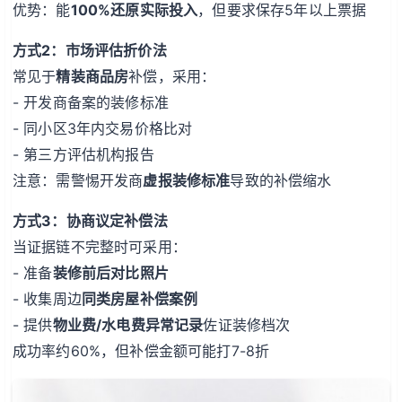
优势：能
100%还原实际投入
，但要求保存5年以上票据
方式2：市场评估折价法
常见于
精装商品房
补偿，采用：
- 开发商备案的装修标准
- 同小区3年内交易价格比对
- 第三方评估机构报告
注意：需警惕开发商
虚报装修标准
导致的补偿缩水
方式3：协商议定补偿法
当证据链不完整时可采用：
- 准备
装修前后对比照片
- 收集周边
同类房屋补偿案例
- 提供
物业费/水电费异常记录
佐证装修档次
成功率约60%，但补偿金额可能打7-8折