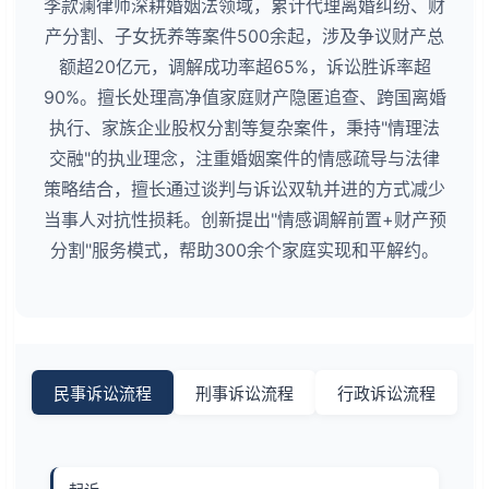
李款澜律师深耕婚姻法领域，累计代理离婚纠纷、财
产分割、子女抚养等案件500余起，涉及争议财产总
额超20亿元，调解成功率超65%，诉讼胜诉率超
90%。擅长处理高净值家庭财产隐匿追查、跨国离婚
执行、家族企业股权分割等复杂案件，秉持"情理法
交融"的执业理念，注重婚姻案件的情感疏导与法律
策略结合，擅长通过谈判与诉讼双轨并进的方式减少
当事人对抗性损耗。创新提出"情感调解前置+财产预
分割"服务模式，帮助300余个家庭实现和平解约。
民事诉讼流程
刑事诉讼流程
行政诉讼流程