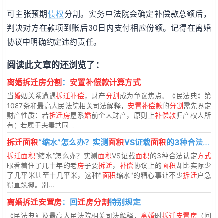
可主张预期
债权
分割。实务中法院会确定补偿款总额后，
判决对方在款项到账后30日内支付相应份额。记得在离婚
协议中明确约定违约责任。
阅读此文章的还浏览了：
离婚拆迁房分割
：
安置补偿款计算方式
当
婚
姻关系遭遇
拆迁补偿
，财产
分割
成为争议焦点。《民法典》第
1087条和最高人民法院相关司法解释，
安置补偿款
的
分割
需先界定
财产性质：若
拆迁房
屋系
婚
前个人财产，原则上
补偿款
归产权人所
有；若属于夫妻共同...
拆迁面积
“缩水”怎么办？实测
面积
VS证载
面积
的3种合法认定
拆迁面积
“缩水”怎么办？实测
面积
VS证载
面积
的3种合法认定
方式
眼看着住了几十年的老
房
子要
拆迁
，
补偿
协议上的
面积
却比实际少
了几平米甚至十几平米，这种"
面积
缩水"的糟心事让不少
拆迁
户急
得直跺脚。别...
离婚拆迁安置房
：回
迁房分割
特别规定
《民法典》及最高人民法院相关司法解释，
离婚
时
拆迁安置房
（回