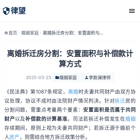
律望
律师团队
首页
/
婚姻家庭
/
离婚拆迁房分割：安置面积与补偿款计算方式
离婚拆迁房分割：安置面积与补偿款计
算方式
2025-03-23
婚姻家庭
李款澜律师
《民法典》第1087条规定，
离婚
时夫妻共同财产由双方协
议处理，协议不成时由法院财产情况判决。针对
拆迁
房的
分割问题，需重点考量两个要素：
安置面积是否属于共同
财产
以及
补偿款的计算基准
。司法若拆迁补偿发生在
婚姻
存续期间，原则上视为夫妻共同财产；若拆迁源于婚前个
人
房产
，则需结合地方拆迁政策分析。