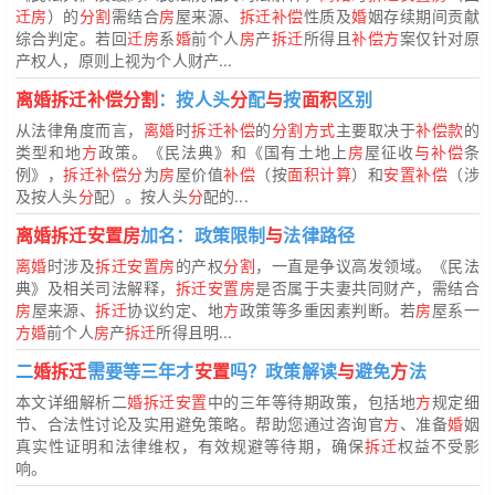
迁房
）的
分割
需结合
房
屋来源、
拆迁补偿
性质及
婚
姻存续期间贡献
综合判定。若回
迁房
系
婚
前个人
房
产
拆迁
所得且
补偿方
案仅针对原
产权人，原则上视为个人财产...
离婚拆迁补偿分割
：按人头
分
配
与
按
面积
区别
从法律角度而言，
离婚
时
拆迁补偿
的
分割方式
主要取决于
补偿款
的
类型和地
方
政策。《民法典》和《国有土地上
房
屋征收
与补偿
条
例》，
拆迁补偿分
为
房
屋价值
补偿
（按
面积计算
）和
安置补偿
（涉
及按人头
分
配）。按人头
分
配的...
离婚拆迁安置房
加名：政策限制
与
法律路径
离婚
时涉及
拆迁安置房
的产权
分割
，一直是争议高发领域。《民法
典》及相关司法解释，
拆迁安置房
是否属于夫妻共同财产，需结合
房
屋来源、
拆迁
协议约定、地
方
政策等多重因素判断。若
房
屋系一
方婚
前个人
房
产
拆迁
所得且明...
二
婚拆迁
需要等三年才
安置
吗？政策解读
与
避免
方
法
本文详细解析二
婚拆迁安置
中的三年等待期政策，包括地
方
规定细
节、合法性讨论及实用避免策略。帮助您通过咨询官
方
、准备
婚
姻
真实性证明和法律维权，有效规避等待期，确保
拆迁
权益不受影
响。