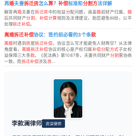
再
婚
夫妻
拆迁房
怎么
算
？
补偿
标准和
分割方
法详解
解答再
婚
夫妻在
拆迁房
中的权益
分
配问题，涵盖
婚
前财产归属、
婚
后共同财产
分割
、
补偿计算
规则及法律建议，助您避免纠纷，公平
处理
拆迁补偿
。
离婚拆迁补偿
协议：签约前必看的3个条
款
离婚
时遇到
房
屋
拆迁补偿
，协议怎么写才能避免人财两空？从法律
角度看，
离婚拆迁补偿
协议的核心是产权归属
补偿分
配
方式
子女权
益保障三大条
款
。《民法典》第1087条，夫妻共同财产
分割
需协商
一致，而
拆迁补偿
涉及
房
...
李款澜律师
资深律师