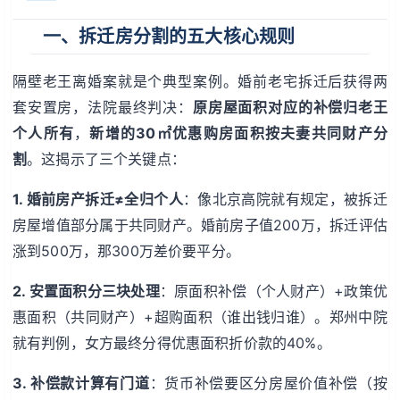
一、拆迁房分割的五大核心规则
隔壁老王离婚案就是个典型案例。婚前老宅拆迁后获得两
套安置房，法院最终判决：
原房屋面积对应的补偿归老王
个人所有
，
新增的30㎡优惠购房面积按夫妻共同财产分
割
。这揭示了三个关键点：
1. 婚前房产拆迁≠全归个人
：像北京高院就有规定，被拆迁
房屋增值部分属于共同财产。婚前房子值200万，拆迁评估
涨到500万，那300万差价要平分。
2. 安置面积分三块处理
：原面积补偿（个人财产）+政策优
惠面积（共同财产）+超购面积（谁出钱归谁）。郑州中院
就有判例，女方最终分得优惠面积折价款的40%。
3. 补偿款计算有门道
：货币补偿要区分房屋价值补偿（按