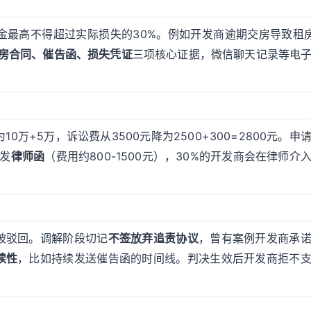
金最高不得超过实际损失的30%。例如开发商逾期交房导致租
房合同、催告函、损失凭证
三项核心证据，微信聊天记录等电
0万+5万，诉讼费从3500元降为2500+300=2800元。申
先发
律师函
（费用约800-1500元），30%的开发商会在律师介
被驳回。调解阶段切记
不签放弃追责协议
，曾有案例开发商承
续性
，比如持续发送催告函的时间线。判决生效后开发商拒不