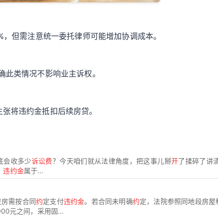
0%，但需注意统一委托律师可能增加协调成本。
确此类情况不影响业主诉权。
主张将违约金抵扣后续房贷。
底会收多少
诉讼费
？今天咱们就从法律角度，把这事儿掰
开
了揉碎了讲清
，
违约金
属于...
交房需按合同
约
定支付
违约金
。若合同未明确
约
定，法院参照同地段房屋
000元之间，采用固...