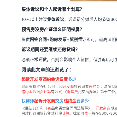
集体诉讼和个人起诉哪个划算？
10人以上建议
集体诉讼
，诉讼费分摊后人均节省6
预售房没房产证怎么证明权属？
提供
网签合同+购房发票+契税凭证
即可，最高法明
诉讼期间还要继续还房贷吗？
必须
正常还贷
，否则会影响个人征信，但胜诉后可
阅读此文章的还浏览了：
起诉开发商违约金诉讼费
多少
最近有粉丝在后台问，和
开发商
打官司要
违约金
，法院到
违约金诉讼费计算
有公
式
《
诉讼费
用交纳办法》第十三条
找律师
起诉开发商
交房
违约金
要多少
《民法典》和《
商
品房买卖合同司法解释》，
开发商
逾期
房款的同期银行贷款利率
计算
。律师收
费
一般在5000-30