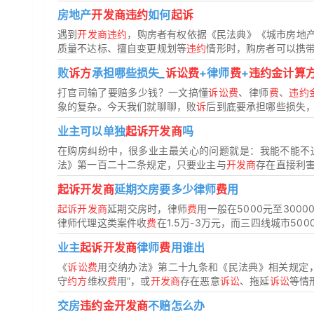
房地产
开发商违约
如何
起诉
遇到
开发商违约
，购房者有权依据《民法典》《城市房地
质量不达标、擅自变更规划等
违约
情形时，购房者可以携带
败
诉方
承担哪些损失_
诉讼费
+律师
费
+
违约金计算
打官司输了要赔多少钱？一文搞懂
诉讼费
、律师
费
、
违约
象的复杂。今天我们就聊聊，败
诉
后到底要承担哪些损失
业主可以单独
起诉开发商
吗
在购房纠纷中，很多业主最关心的问题就是：我能不能不
法》第一百二十二条规定，只要业主与
开发商
存在直接利害
起诉开发商
延期交房要多少律师
费
用
起诉开发商
延期交房时，律师
费
用一般在5000元至300
律师代理这类案件收
费
在1.5万-3万元，而三四线城市500
业主
起诉开发商
律师
费
用谁出
《
诉讼费
用交纳办法》第二十九条和《民法典》相关规定
守
约方
维权
费
用”，或
开发商
存在恶意
诉讼
、拖延
诉讼
等情
交房
违约金开发商
不赔怎么办