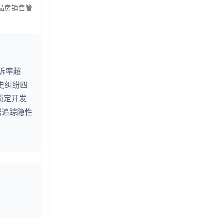
品房销售管
诉率超
史纠纷四
锁定开发
据追踪隐性