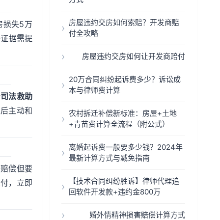
房屋违约交房如何索赔？开发商赔
房损失5万
付全攻略
子证据需提
房屋违约交房如何让开发商赔付
20万合同纠纷起诉费多少？诉讼成
本与律师费计算
请
司法救助
入后主动和
农村拆迁补偿新标准：房屋+土地
+青苗费计算全流程（附公式）
离婚起诉费一般要多少钱？2024年
最新计算方式与减免指南
诺赔偿但要
【技术合同纠纷胜诉】律师代理追
支付，立即
回软件开发款+违约金800万
婚外情精神损害赔偿计算方式