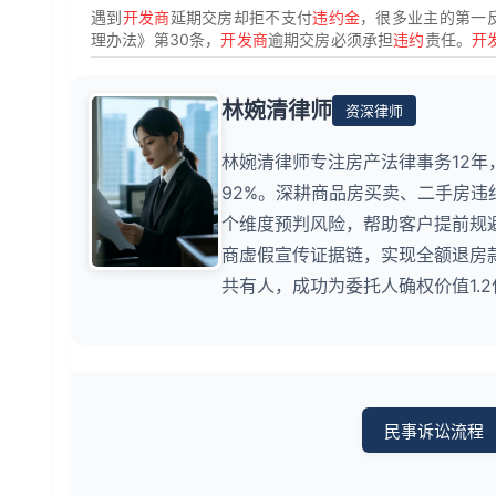
遇到
开发商
延期交房却拒不支付
违约金
，很多业主的第一反
理办法》第30条，
开发商
逾期交房必须承担
违约
责任。
开
林婉清律师
资深律师
林婉清律师专注房产法律事务12年
92%。深耕商品房买卖、二手房
个维度预判风险，帮助客户提前规避
商虚假宣传证据链，实现全额退房
共有人，成功为委托人确权价值1.
民事诉讼流程