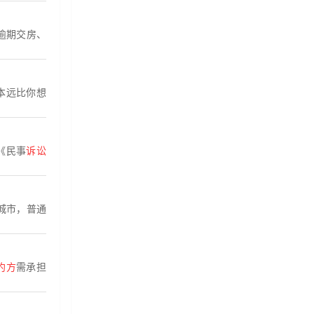
逾期交房、
本远比你想
《民事
诉讼
城市，普通
约方
需承担