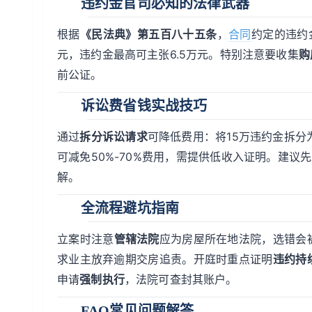
违约金官司必知的法律武器
根据
《民法典》第五百八十五条
，
合同
约定的违约
元，违约金最高可主张6.5万元。特别注意要收集
购
前公证。
诉讼费省钱实战技巧
通过
拆分诉讼请求
可降低费用：将15万违约金拆分为1
可减免50%-70%费用，需提供低收入证明。建议
解。
全流程避坑指南
立案时注意
管辖法院
应为房屋所在地法院，选错会
求业主放弃逾期交房追责。开庭时重点证明
违约持
申请
强制执行
，法院可查封其账户。
FAQ常见问题解答