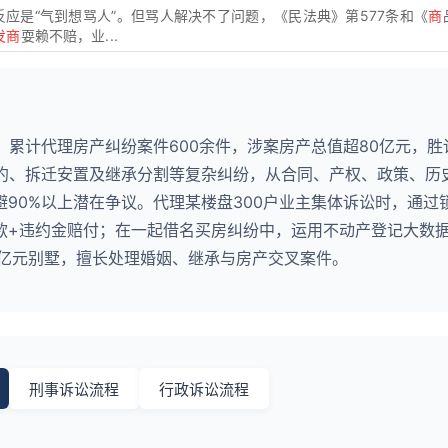
应是“气到想骂人”。但骂人解决不了问题，《民法典》第577条和《
商
发商
耍赖不赔，业...
，累计代理房产纠纷案件600余件，涉案房产总值超80亿元，胜
违约、拆迁安置及继承分割等复杂纠纷，从合同、产权、政策、历
90%以上潜在争议。代理某楼盘300户业主集体诉讼时，通过
款+违约金赔付；在一起借名买房纠纷中，运用不动产登记大数
2亿元别墅，擅长处理婚姻、继承与房产交叉案件。
刑事诉讼流程
行政诉讼流程