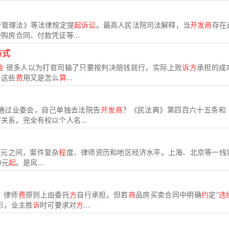
产管理法》等法律规定提
起诉讼
。最高人民法院司法解释，当
开发商
存在
购房合同、付款凭证等...
方式
金
很多人以为打官司输了只要按判决赔钱就行，实际上败
诉方
承担的成
，这些
费
用又是怎么
算
...
通过业委会，自己单独去法院告
开发商
？《民法典》第四百六十五条和
关系，完全有权以个人名...
00元之间，案件复杂
程
度、律师资历和地区经济水平。上海、北京等一线
0元
起
。是风...
，律师
费
原则上由委托
方
自行承担。但若
商
品房买卖合同中明确
约
定“
违
形，业主胜
诉
时可要求对
方
...