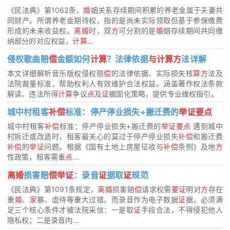
《民法典》第1062条，
婚
姻关系存续期间积累的养老金属于夫妻共
同财产。所谓养老金期待权，指的是尚未实际领取但基于参保缴费
形成的未来收益权。
离婚
时，双
方
可分割的是
婚
姻存续期间共同缴
纳部分的对应权益，
计算
...
侵权歌曲赔
偿
金额如何
计算
？法律依据
与计算方
法详解
本文详细解析音乐版权侵权赔
偿
的法律依据、实际损失核
算方
法及
法院裁量标准，帮助权利人有效维护合法权益。涵盖著作权法条款
解读、违法所得
计算
争议
点
及
证
据固化策略，提供专业维权指引。
城中村租客
补偿
标准：停产停业损失+搬迁费的
举证要点
城中村租客
补偿
标准：停产停业损失+搬迁费的
举证要点
遇到城中
村拆迁或改造时，租客最关心的莫过于停产停业损失
补偿
和搬迁费
补偿
的
举证
问题。根据《国有土地上房屋征收
与补偿
条例》及地
方
性政策，租客需重
点
...
离婚
损害赔
偿举证
：录音
证
据取
证
规范
《民法典》第1091条规定，
离婚
损害赔
偿
请求权需
要证
明对
方
存在
重
婚
、
家
暴、虐待等重大过错。而录音作为电子数据
证
据，必须满
足三个核心条件才被法院采信：一是取
证
手段合法，不得侵犯他人
隐私权；二是录音内...