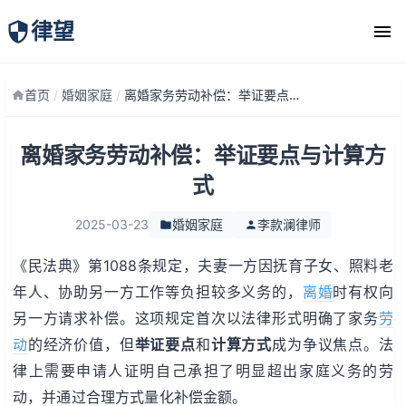
律望
律师团队
首页
/
婚姻家庭
/
离婚家务劳动补偿：举证要点与计算方式
离婚家务劳动补偿：举证要点与计算方
式
2025-03-23
婚姻家庭
李款澜律师
《民法典》第1088条规定，夫妻一方因抚育子女、照料老
年人、协助另一方工作等负担较多义务的，
离婚
时有权向
另一方请求补偿。这项规定首次以法律形式明确了家务
劳
动
的经济价值，但
举证要点
和
计算方式
成为争议焦点。法
律上需要申请人证明自己承担了明显超出家庭义务的劳
动，并通过合理方式量化补偿金额。