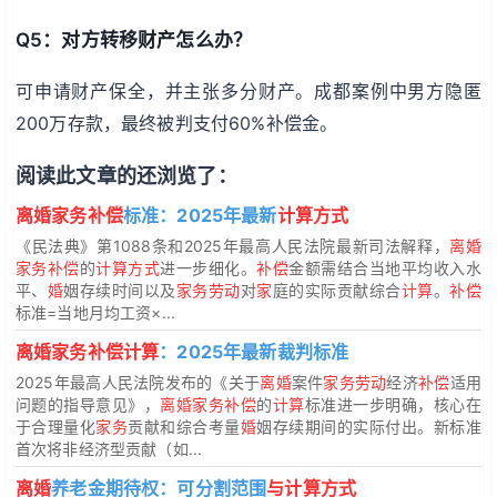
Q5：对方转移财产怎么办？
可申请财产保全，并主张多分财产。成都案例中男方隐匿
200万存款，最终被判支付60%补偿金。
阅读此文章的还浏览了：
离婚家务补偿
标准：2025年最新
计算方式
《民法典》第1088条和2025年最高人民法院最新司法解释，
离婚
家务补偿
的
计算方式
进一步细化。
补偿
金额需结合当地平均收入水
平、
婚
姻存续时间以及
家务劳动
对
家
庭的实际贡献综合
计算
。
补偿
标准=当地月均工资×...
离婚家务补偿计算
：2025年最新裁判标准
2025年最高人民法院发布的《关于
离婚
案件
家务劳动
经济
补偿
适用
问题的指导意见》，
离婚家务补偿
的
计算
标准进一步明确，核心在
于合理量化
家务
贡献和综合考量
婚
姻存续期间的实际付出。新标准
首次将非经济型贡献（如...
离婚
养老金期待权：可分割范围
与计算方式