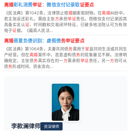
离婚
彩礼消费
举证
：微信支付记录取
证要点
《民法典》第1042条，法律禁止借
婚
姻索取财物。在
离婚
纠纷中，
若主张返还彩礼，需由主张
方
承担
举证
责任。而微信支付记录因其
具备实名认
证
、时间戳和交易闭环特征，已被多地法院认可为有效
电子
证
据。《最高人民法...
离婚
恶意负债识别：虚假债
务举证要点
《民法典》第1064条，夫妻共同债
务
需用于
家
庭共同生活或共同生
产经营。但在
离婚
案件中，恶意虚构债
务
的现象屡见不鲜。法律明
确规定，主张债
务
真实存在的一
方
需承担
举证
责任，另一
方
则可从
债
务
形成时间、资金流向...
李款澜律师
资深律师