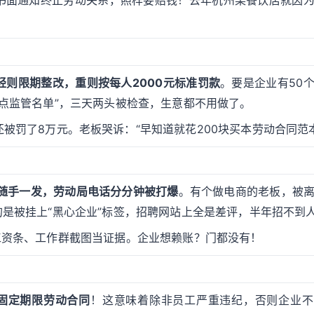
书面通知终止劳动关系，照样要赔钱！去年杭州某餐饮店就因
轻则限期整改，重则按每人2000元标准罚款
。要是企业有50
重点监管名单”，三天两头被检查，生意都不用做了。
被罚了8万元。老板哭诉：“早知道就花200块买本劳动合同范
随手一发，劳动局电话分分钟被打爆
。有个做电商的老板，被
的是被挂上“黑心企业”标签，招聘网站上全是差评，半年招不到
工资条、工作群截图当证据。企业想赖账？门都没有！
固定期限劳动合同
！这意味着除非员工严重违纪，否则企业不