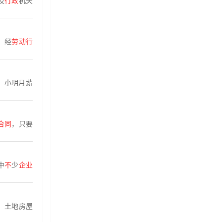
及
行政
机关
，经
劳动行
：小明月薪
合同
，只要
中
不
少
企业
、土地房屋