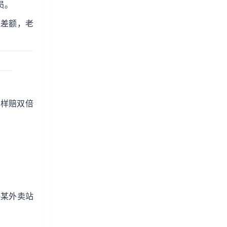
员。
遇差额，老
照样赔双倍
。
海某外卖站