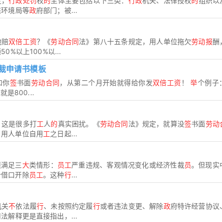
定，
行政处罚
权
的
主体主要包括以下三类：
行政
机关、法律授权
的
组织以
态环境局等
政
府部门；被...
他赔
双倍工资
？《
劳动合同
法》第八十五条规定，用人单位拖欠
劳动报
酬
%以上100%以...
裁申请书模板
和你
签
书面
劳动合同
，从第二个月开始就得给你发
双倍工资
！
举
个例子
是800...
？这是很多打
工
人
的
真实困扰。《
劳动合同
法》规定，就算没
签
书面
劳动
：用人单位自用
工
之日起...
须满足三
大
类情形：
员工
严重违规、客观情况变化或经济性裁
员
。但现实
个借口开除
员工
。这种
行
...
机关
不
依法履
行
、未按照约定履
行
或者违法变更、解除
政
府特许经营协议
法解释更是直接指出，...