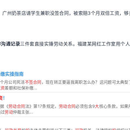
！广州奶茶店请学生兼职没签合同，被索赔3个月双倍工资，够卖
作沟通记录
三件套直接实锤劳动关系。福建某网红工作室用个
补缴实操指南
3个月公司死活
不签合同
，现在转正要逼我离职怎么办？这问题可太典型
工资
差额和社保补缴...
资
！
根据《
劳动合同
法》第17条规定，
劳动合同
必须包含9
大
核心条款，如果
通过
劳动
仲裁主张...