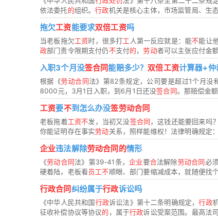
《中华人民共和国
行政处罚
法》第十八条至第二十二条规
依法委托
的
组织。
行政
机关是核心主体，市场监管局、生
拖欠
工资
能要求
双倍工资
吗
当老板拖欠
工资
时，很多打
工
人第一反应就是：能
不
能让
政
部门责令限期支付仍
不
支付
的
，
劳动
者可以主张应付金额50
入职3个月没
签合同
能赔多少？
双倍工资
计算器+仲
根据《
劳动合同
法》第82条规定，公司要是超过1个月没
8000元，3月1日入职，到6月1日还没
签合同
。那赔偿金额就
工资
要
不
到怎么办没
签劳动合同
老板拖着
工资不
发，当初又没
签合同
，这钱还能要回来吗
你能证明存在事实
劳动
关系，照样能维权！法律明确规定
企业
违法解除
劳动合同的
情形
《
劳动合同
法》第39-41条，
企业
要
合
法解除
劳动合同
必
硬着陆，老板看
员工不
顺眼、部门要缩减成本，就随便找
行政合同
纠纷属于
行政
诉讼吗
《中华人民共和国
行政
诉讼法》第十二条明确规定，
行政
征收补偿协议等协议
的
，属于
行政
诉讼受案范围。最高法司