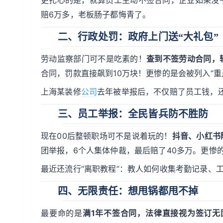
更扎心的是，就算员工主动不签合同，企业如果没
赔6万多，老板肠子都悔青了。
二、
行政处罚
：政府上门送“大礼包”
劳动监察部门可不是吃素的！
查到不签劳动合同，
合同，罚款直接飙到10万块！更惨的是会被列入“
上海某装修
公司
去年被举报后，不仅赔了员工钱，还
三、
员工举报
：全民皆兵防不胜防
现在00后整顿职场可不是说着玩的！
抖音、小红书
团举报，6个人集体仲裁，最后赔了40多万。更惨
最近还流行“离职教程”：教人如何收集考勤记录、
四、
无限责任
：想甩锅都甩不掉
最要命的是
满1年不签合同，法律直接视为签订无