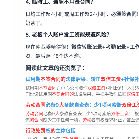
4.
临时工、兼职不用签合同？
日均工作超4小时或周工作超24小时，
必须签合同
奶茶了。
5.
老板个人账户发工资能规避风险？
现在仲裁委精得很！
微信转账记录+考勤记录+工
资，最后赔了8个达不溜。
阅读此文章的还浏览了：
试用期
不签合同的
法律后果：转正
双倍工资
+社保
试用期
不签合同
？小心公司赔你
双倍工资
+补社保！ 入职
们说说试用期
不签合同的
法律后果，手把手教你拿回
双倍
劳动合同
必备9
大
条款自查表：少1项可索赔
双倍工
劳动合同
必备9
大
条款自查表：少1项可索赔
双倍工资
！ 
供
的合同
缺少其中任何一项，
劳动
者有权要求补正，甚至
行政处罚
权
的
主体包括