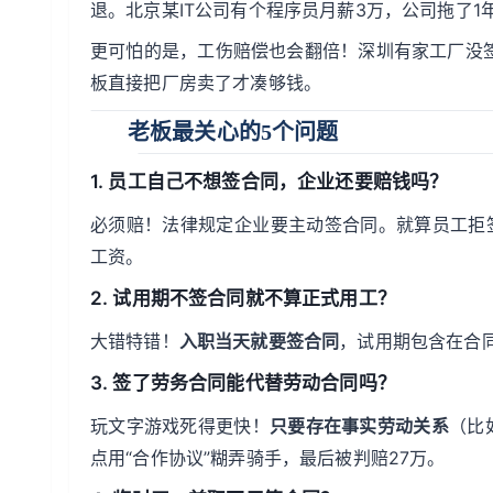
退。北京某IT公司有个程序员月薪3万，公司拖了
更可怕的是，工伤赔偿也会翻倍！深圳有家工厂没
板直接把厂房卖了才凑够钱。
老板最关心的5个问题
1.
员工自己不想签合同，企业还要赔钱吗？
必须赔！法律规定企业要主动签合同。就算员工拒
工资。
2.
试用期不签合同就不算正式用工？
大错特错！
入职当天就要签合同
，试用期包含在合同
3.
签了劳务合同能代替劳动合同吗？
玩文字游戏死得更快！
只要存在事实劳动关系
（比
点用“合作协议”糊弄骑手，最后被判赔27万。