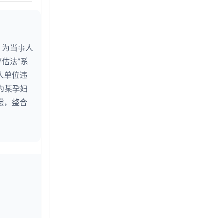
，为当事人
估法”系
人单位违
为某孕妇
偿，整合