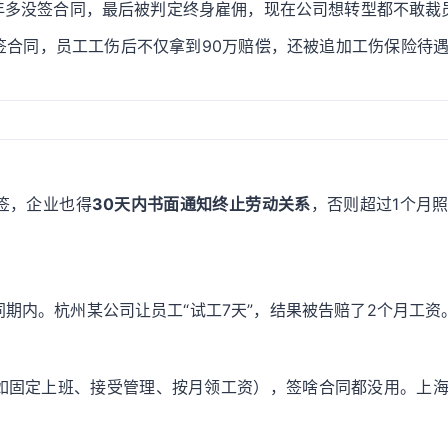
1年多没签合同，最后被判定终身雇佣，现在公司想转型都不敢裁
签合同，员工工伤后不仅拿到90万赔偿，还被追加工伤保险待
签，企业也得
30天内书面通知终止劳动关系
，否则超过1个月
期内。杭州某公司让员工“试工7天”，结果被告赔了2个月工资
如固定上班、接受管理、按月领工资），签啥合同都没用。上