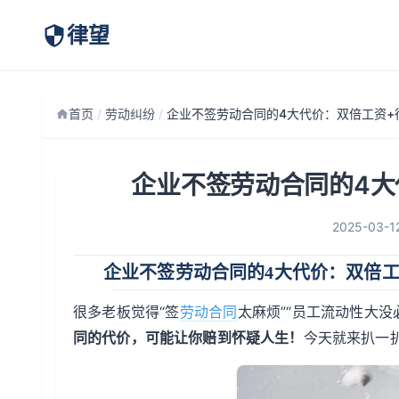
律望
首页
/
劳动纠纷
/
企业不签劳动合同的4大
2025-03-1
企业不签劳动合同的4大代价：双倍工
很多老板觉得“签
劳动
合同
太麻烦”“员工流动性大没
同的代价，可能让你赔到怀疑人生！
今天就来扒一