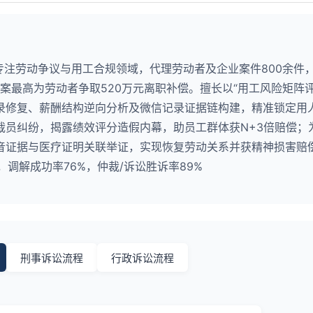
专注劳动争议与用工合规领域，代理劳动者及企业案件800余件
单案最高为劳动者争取520万元离职补偿。擅长以“用工风险矩阵评
录修复、薪酬结构逆向分析及微信记录证据链构建，精准锁定用
裁员纠纷，揭露绩效评分造假内幕，助员工群体获N+3倍赔偿；
音证据与医疗证明关联举证，实现恢复劳动关系并获精神损害赔
，调解成功率76%，仲裁/诉讼胜诉率89%
刑事诉讼流程
行政诉讼流程