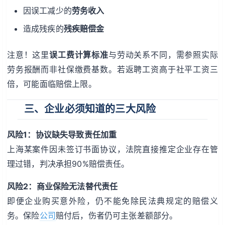
因误工减少的
劳务收入
造成残疾的
残疾赔偿金
注意！这里
误工费计算标准
与劳动关系不同，需参照实际
劳务报酬而非社保缴费基数。若返聘工资高于社平工资三
倍，可能面临赔偿上限。
三、企业必须知道的三大风险
风险1：协议缺失导致责任加重
上海某案件因未签订书面协议，法院直接推定企业存在管
理过错，判决承担90%赔偿责任。
风险2：商业保险无法替代责任
即便企业购买意外险，仍不能免除民法典规定的赔偿义
务。保险
公司
赔付后，伤者仍可主张差额部分。