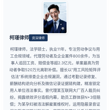
柯瑾律师
资深律师
柯瑾律师，法学硕士，执业11年，专注劳动争议与用
工合规领域，代理劳动者及企业案件800余件，为当
事人追回工资、赔偿金等超2.3亿元，单案最高为劳
动者争取520万元离职补偿。擅长以“用工风险矩阵评
估法”系统排查企业合规漏洞，通过考勤记录修复、
薪酬结构逆向分析及微信记录证据链构建，精准锁定
用人单位违法事实。曾代理某互联网大厂百人裁员纠
纷，揭露绩效评分造假内幕，助员工群体获N+3倍赔
偿；为某孕妇被违法解雇案维权时，运用隐蔽录音证