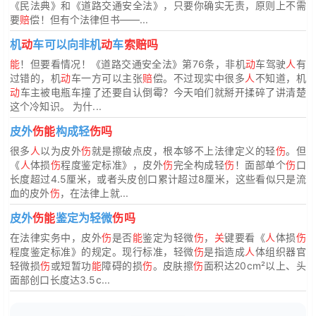
《民法典》和《道路交通安全法》，只要你确实无责，原则上不需
要
赔
偿！但有个法律但书——...
机
动
车可以向非机
动
车
索赔吗
能
！但要看情况！《道路交通安全法》第76条，非机
动
车驾驶
人
有
过错的，机
动
车一方可以主张
赔
偿。不过现实中很多
人
不知道，机
动
车主被电瓶车撞了还要自认倒霉？今天咱们就掰开揉碎了讲清楚
这个冷知识。 为什...
皮外
伤能
构成轻
伤吗
很多
人
以为皮外
伤
就是擦破点皮，根本够不上法律定义的轻
伤
。但
《
人
体损
伤
程度鉴定标准》，皮外
伤
完全构成轻
伤
！面部单个
伤
口
长度超过4.5厘米，或者头皮创口累计超过8厘米，这些看似只是流
血的皮外
伤
，在法律上就...
皮外
伤能
鉴定为轻微
伤吗
在法律实务中，皮外
伤
是否
能
鉴定为轻微
伤
，
关
键要看《
人
体损
伤
程度鉴定标准》的规定。现行标准，轻微
伤
是指造成
人
体组织器官
轻微损
伤
或短暂功
能
障碍的损
伤
。皮肤擦
伤
面积达20cm²以上、头
面部创口长度达3.5c...