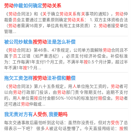
劳动
仲裁如何确定
劳动关系
《
劳动
合同法》和《
关
于确立
劳动关系
有
关
事项的通知》，
劳动
仲
裁委
员
会主要通过三要素原则确定
劳动关系
： 1. 双方主体资格合法
（
劳动
者需满16周岁，单位具有用工主体资质） 2.
劳动
者接
受
单位
管理...
被公司炒鱿鱼
按劳动
法是怎么补偿
《
劳动
合同法》第46条、47条规定，公司单方面解除
劳动
合同且不
属于
员
工过错（如严重违纪），必须支付经济补偿金。补偿标准
为：工作每满1年支付1个月工资，不满半年
按
0.5个月计算，超过半
年不满1年
按
1个月...
拖欠工资怎样
按劳动
法补偿和
赔
偿
《
劳动
合同法》第八十五条规定，用
人
单位拖欠工资的，
劳动
者可
以向
劳动
行政部门投诉，由
劳动
部门责令限期支付。逾期不支付
的，用
人
单位需
按
应付金额50%-100%的标准加付
赔
偿金。
劳动
者
还可通过
劳动
仲裁或...
我无责对方有
人受伤
,我要
赔吗
每次交通事故后最怕听到这句话：虽然你没责任，但对方
受伤
了总
得表示一下吧？ 很多
人
被这句话整懵了。今天直接甩结论：
按
照