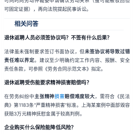
可同时向劳动仲裁委申请确认劳动关系（虽可能被驳回但
可固定证据），再向法院提起民事诉讼。
相关问答
退休返聘人员必须签协议吗？不签有什么后果？
法律虽未强制要求签订书面协议，但
未签协议将导致过错
责任难以界定
。建议至少明确约定工作内容、报酬、安全
责任条款，可参照《劳务合同示范文本》拟定。
退休返聘受伤能要求精神损害赔偿吗？
在劳务纠纷中
主张精神
损害
赔偿难度较大
，需符合《民法
典》第1183条"严重精神损害"标准。上海某案例中面部毁容
获赔3万元精神抚慰金属于较高判例。
企业购买什么保险能降低风险？