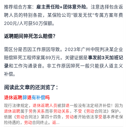
推荐组合方案：
雇主责任险+团体意外险
。注意选择包含返
聘人员的特别条款，某保险公司"银发无忧"专属方案年费
200元/人可获50万保额。
返聘期间猝死怎么赔偿？
需区分是否因工作原因导致。2023年广州中院判决某企业
赔偿猝死工程师家属89万元，关键证据是
事发前3天加班记
录
和工作沟通录音。非工作原因猝死一般只能获人道主义
补偿。
阅读此文章的还浏览了：
退休返聘
辞
退
有补偿
吗
现行法律规定，
退休返聘人员
被辞
退
一般没有法定经济补偿！因为
退休返聘
属于
劳
务
关系
而非
劳动关系
，不
受
《
劳动
合同法》保护。
依据《
劳动
合同法》第四十四条，
劳动
者开始依法享
受
基本养老保
险待遇的，
劳动
合同终止。
返
...