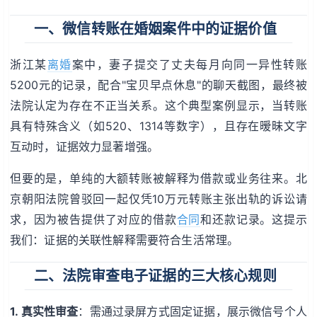
一、微信转账在婚姻案件中的证据价值
浙江某
离婚
案中，妻子提交了丈夫每月向同一异性转账
5200元的记录，配合"宝贝早点休息"的聊天截图，最终被
法院认定为存在不正当关系。这个典型案例显示，当转账
具有特殊含义（如520、1314等数字），且存在暧昧文字
互动时，证据效力显著增强。
但要的是，单纯的大额转账被解释为借款或业务往来。北
京朝阳法院曾驳回一起仅凭10万元转账主张出轨的诉讼请
求，因为被告提供了对应的借款
合同
和还款记录。这提示
我们：证据的关联性解释需要符合生活常理。
二、法院审查电子证据的三大核心规则
1. 真实性审查
：需通过录屏方式固定证据，展示微信号个人