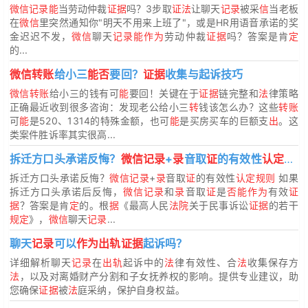
微信记录能
当劳动仲裁
证据
吗？3步取
证法
让聊天
记录
被采
信
当老板
在
微信
里突然通知你"明天不用来上班了"，或是HR用语音承诺的奖
金迟迟不发，
微信
聊天
记录能作为
劳动仲裁
证据
吗？答案是肯
定
的...
微信转账
给小三
能否
要回？
证据
收集与起诉技巧
微信转账
给小三的钱有可
能
要回！关键在于
证据
链完整和
法
律策略
正确最近收到很多咨询：发现老公给小三
转
钱该怎么办？这些
转账
可
能
是520、1314的特殊金额，也可
能
是买房买车的巨额支
出
。这
类案件胜诉率其实很高...
拆迁方口头承诺反悔？
微信记录
+
录
音取
证
的有效性
认定规则
拆迁方口头承诺反悔？
微信记录
+
录
音取
证
的有效性
认定规则
如果
拆迁方口头承诺后反悔，
微信记录
和
录
音取
证
是
否能作为
有效
证
据
？答案是肯
定
的。根
据
《最高人民
法院
关于民事诉讼
证据
的若干
规定
》，
微信
聊天
记录
...
聊天
记录
可以
作为出轨证据
起诉吗？
详细解析聊天
记录
在
出轨
起诉中的
法
律有效性、合
法
收集保存方
法
，以及对离婚财产分割和子女抚养权的影响。提供专业建议，助
您确保
证据
被
法
庭采纳，保护自身权益。