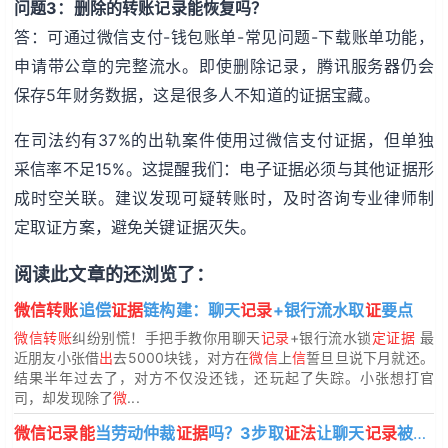
问题3：删除的转账记录能恢复吗？
答：可通过微信支付-钱包账单-常见问题-下载账单功能，
申请带公章的完整流水。即使删除记录，腾讯服务器仍会
保存5年财务数据，这是很多人不知道的证据宝藏。
在司法约有37%的出轨案件使用过微信支付证据，但单独
采信率不足15%。这提醒我们：电子证据必须与其他证据形
成时空关联。建议发现可疑转账时，及时咨询专业律师制
定取证方案，避免关键证据灭失。
阅读此文章的还浏览了：
微信转账
追偿
证据
链构建：聊天
记录
+银行流水取
证
要点
微信转账
纠纷别慌！手把手教你用聊天
记录
+银行流水锁
定证据
最
近朋友小张借
出
去5000块钱，对方在
微信
上
信
誓旦旦说下月就还。
结果半年过去了，对方不仅没还钱，还玩起了失踪。小张想打官
司，却发现除了
微
...
微信记录能
当劳动仲裁
证据
吗？3步取
证法
让聊天
记录
被采
信