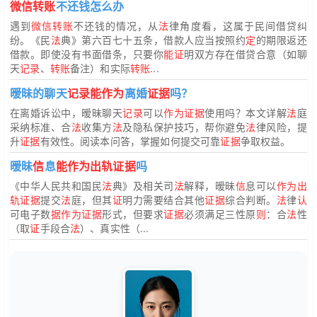
微信转账
不还钱怎么办
遇到
微信转账
不还钱的情况，从
法
律角度看，这属于民间借贷纠
纷。《民
法
典》第六百七十五条，借款人应当按照约
定
的期限返还
借款。即使没有书面借条，只要你
能证
明双方存在借贷合意（如聊
天
记录
、
转账
备注）和实际
转账
...
暧昧的聊天
记录能作为
离婚
证据
吗？
在离婚诉讼中，暧昧聊天
记录
可以
作为证据
使用吗？本文详解
法
庭
采纳标准、合
法
收集方
法
及隐私保护技巧，帮你避免
法
律风险，提
升
证据
有效性。阅读本问答，掌握如何提交可靠
证据
争取权益。
暧昧
信
息
能作为出轨证据
吗
《中华人民共和国民
法
典》及相关司
法
解释，暧昧
信
息可以
作为出
轨证据
提交
法
庭，但其
证
明力需要结合其他
证据
综合判断。
法
律
认
可电子数
据作为证据
形式，但要求
证据
必须满足三性原
则
：合
法
性
（取
证
手段合
法
）、真实性（...