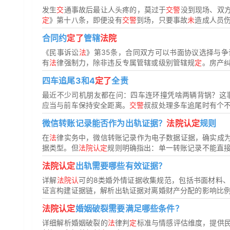
发生
交
通事故后最让人头疼的，莫过于
交警
没到现场、双
定
》第十八条，即便没有
交警
到场，只要事故
未
造成人员
合同约
定了
管辖
法院
《民事诉讼
法
》第35条，合同双方可以书面协议选择与争
有
法
律强制力，除非违反专属管辖或级别管辖规
定
。房产
四车追尾3和4
定了
全责
最近不少司机朋友都在问：四车连环撞凭啥两辆背锅？这
应当与前车保持安全距离。
交警
叔叔处理多车追尾时有个不
微信转账记录能否作为出轨证据？
法院认定
规则
在
法
律实务中，微信转账记录作为电子数据证据，确实成
据类型。但
法院认定
规则明确指出：单一转账记录不能直接证
法院认定
出轨需要哪些有效证据？
详解
法院认
可的8类婚外情证据收集规范，包括书面材料
证言构建证据链，解析出轨证据对离婚财产分配的影响比
法院认定
婚姻破裂需要满足哪些条件？
详细解析婚姻破裂的
法
律判
定
标准与情感评估维度，提供