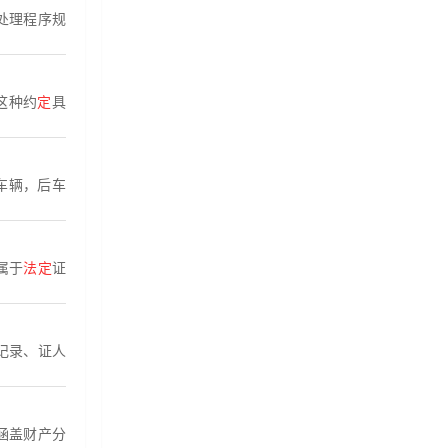
处理程序规
这种约
定
具
车辆，后车
属于
法定
证
记录、证人
涵盖财产分