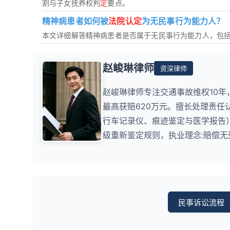
割与子女抚养权判
定
要点。
精神病患者如何被
法院认定
为无民事行为能力人？
本文详细解答精神病患者是否属于无民事行为能力人，包
赵峻琳律师
资深律师
赵峻琳律师专注交通事故维权10年
最高获赔620万元。擅长处理责任
行车记录仪、痕迹鉴定与医学报告
级重新鉴定规则，执业理念:赔偿
民事诉讼流程