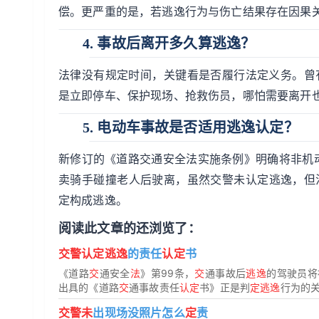
偿。更严重的是，若逃逸行为与伤亡结果存在因果关
4. 事故后离开多久算逃逸？
法律没有规定时间，关键看是否履行法定义务。曾
是立即停车、保护现场、抢救伤员，哪怕需要离开
5. 电动车事故是否适用逃逸认定？
新修订的《道路交通安全法实施条例》明确将非机
卖骑手碰撞老人后驶离，虽然交警未认定逃逸，但法
定构成逃逸。
阅读此文章的还浏览了：
交警认定逃逸
的责任
认定
书
《道路
交
通安全
法
》第99条，
交
通事故后
逃逸
的驾驶员将
出具的《道路
交
通事故责任
认定
书》正是判
定逃逸
行为的
交警未
出现场没照片怎么
定
责