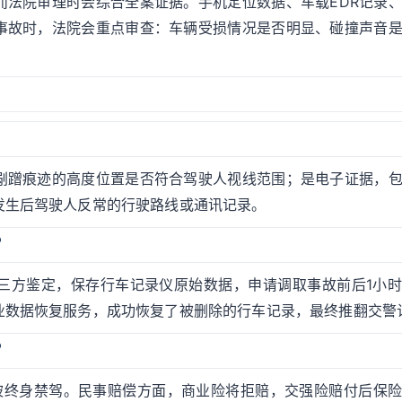
而法院审理时会综合全案证据。手机定位数据、车载EDR记录
事故时，法院会重点审查：车辆受损情况是否明显、碰撞声音
剐蹭痕迹的高度位置是否符合驾驶人视线范围；是电子证据，
发生后驾驶人反常的行驶路线或通讯记录。
？
三方鉴定，保存行车记录仪原始数据，申请调取事故前后1小
业数据恢复服务，成功恢复了被删除的行车记录，最终推翻交警
？
还被终身禁驾。民事赔偿方面，商业险将拒赔，交强险赔付后保