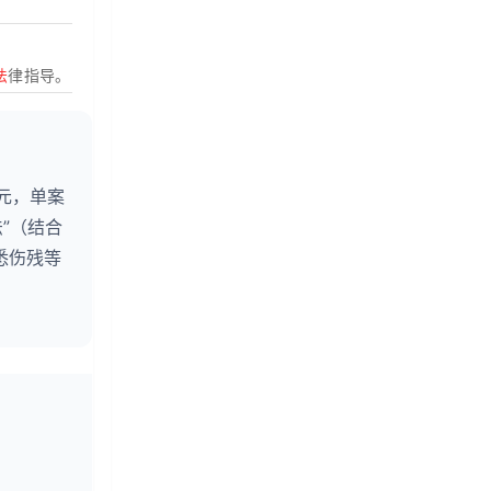
法
律指导。
元，单案
”（结合
悉伤残等