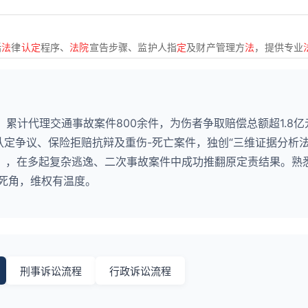
括
法
律
认定
程序、
法院
宣告步骤、监护人指
定
及财产管理方
法
，提供专业
，累计代理交通事故案件800余件，为伤者争取赔偿总额超1.8亿
认定争议、保险拒赔抗辩及重伤-死亡案件，独创“三维证据分析法
），在多起复杂逃逸、二次事故案件中成功推翻原定责结果。熟
无死角，维权有温度。
刑事诉讼流程
行政诉讼流程