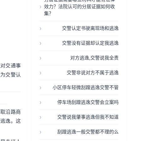
效力？法院认可的分居证据如何收
集？
交警认定书驶离现场和逃逸
交警没有证据却认定我逃逸
对方逃逸,交警说我全责
权对交通事
交警非说对方不属于逃逸
认为交警认
小区停车轻微刮蹭逃逸交警不管
停车场刮蹭逃逸交警会立案吗
调取沿路商
交警说我肇事逃逸但我不知道
成逃逸。这
刮蹭逃逸一般交警都不理的么