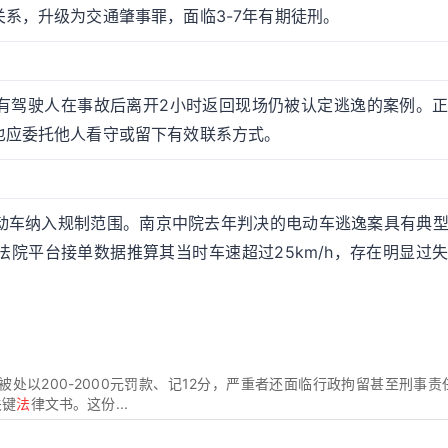
系，升级为交通肇事罪，面临3-7年有期徒刑。
有驾驶人在事故后离开2小时返回现场仍被认定逃逸的案例。
也应委托他人看守或留下有效联系方式。
动车纳入规制范围。南京中院去年判决的电动车逃逸案具有典
院平台接单数据推算其当时车速超过25km/h，存在明显过
被处以200-2000元罚款、记12分，严重者还面临行政拘留甚至刑事责
关键
法
律文书。这份...