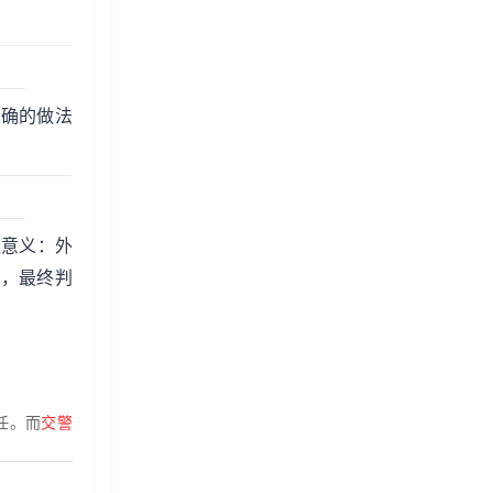
正确的做法
型意义：外
失，最终判
任。而
交警