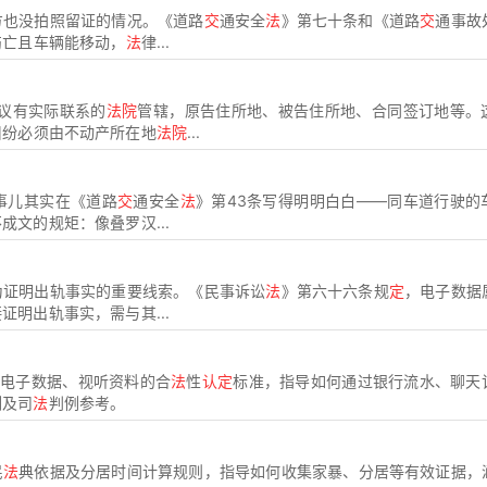
方也没拍照留证的情况。《道路
交
通安全
法
》第七十条和《道路
交
通事故
伤亡且车辆能移动，
法
律...
议有实际联系的
法院
管辖，原告住所地、被告住所地、合同签订地等。
纠纷必须由不动产所在地
法院
...
事儿其实在《道路
交
通安全
法
》第43条写得明明白白——同车道行驶的
成文的规矩：像叠罗汉...
为证明出轨事实的重要线索。《民事诉讼
法
》第六十六条规
定
，电子数据
明出轨事实，需与其...
、电子数据、视听资料的合
法
性
认定
标准，指导如何通过银行流水、聊天
例及司
法
判例参考。
民
法
典依据及分居时间计算规则，指导如何收集家暴、分居等有效证据，