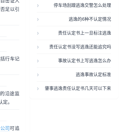
、目击证人
停车场刮蹭逃逸交警怎么处理
是否足以引
逃逸的6种不认定情况
责任认定书上一旦标注逃逸
责任认定书没写逃逸还能追究吗
包括行车记
事故认定书上写逃逸怎么办
逃逸事故认定标准
肇事逃逸责任认定书几天可以下来
时的沿途监
认定。
险
公司
可追