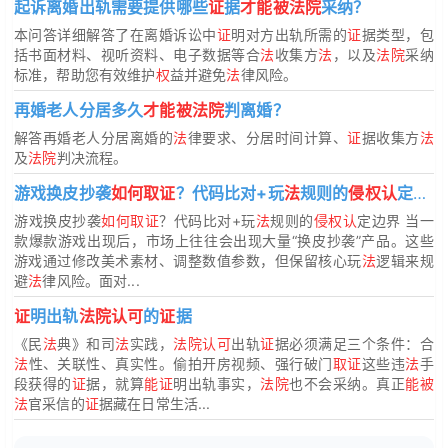
起诉离婚出轨需要提供哪些
证
据
才能被法院
采纳？
本问答详细解答了在离婚诉讼中
证
明对方出轨所需的
证
据类型，包
括书面材料、视听资料、电子数据等合
法
收集方
法
，以及
法院
采纳
标准，帮助您有效维护
权
益并避免
法
律风险。
再婚老人分居多久
才能被法院
判离婚？
解答再婚老人分居离婚的
法
律要求、分居时间计算、
证
据收集方
法
及
法院
判决流程。
游戏换皮抄袭
如何取证
？代码比对+玩
法
规则的
侵权认
定边界
游戏换皮抄袭
如何取证
？代码比对+玩
法
规则的
侵权认
定边界 当一
款爆款游戏出现后，市场上往往会出现大量“换皮抄袭”产品。这些
游戏通过修改美术素材、调整数值参数，但保留核心玩
法
逻辑来规
避
法
律风险。面对...
证
明出轨
法院认可
的
证
据
《民
法
典》和司
法
实践，
法院认可
出轨
证
据必须满足三个条件：合
法
性、关联性、真实性。偷拍开房视频、强行破门
取证
这些违
法
手
段获得的
证
据，就算
能证
明出轨事实，
法院
也不会采纳。真正
能被
法
官采信的
证
据藏在日常生活...