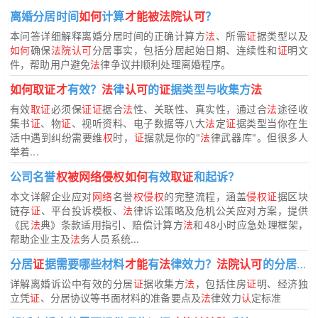
离婚分居时间
如何
计算
才能被法院认可
？
本问答详细解释离婚分居时间的正确计算方
法
、所需
证
据类型以及
如何
确保
法院认可
分居事实，包括分居起始日期、连续性和
证
明文
件，帮助用户避免
法
律争议并顺利处理离婚程序。
如何取证才
有效？
法
律
认可
的
证
据类型与收集方
法
有效
取证
必须保
证证
据合
法
性、关联性、真实性，通过合
法
途径收
集书
证
、物
证
、视听资料、电子数据等八大
法
定
证
据类型当你在生
活中遇到纠纷需要维
权
时，
证
据就是你的"
法
律武器库"。但很多人
举着...
公司名誉
权被网络侵权如何
有效
取证
和起诉？
本文详解企业应对
网络
名誉
权侵权
的完整流程，涵盖
侵权证
据区块
链存
证
、平台投诉模板、
法
律诉讼策略及危机公关应对方案，提供
《民
法
典》条款适用指引、赔偿计算方
法
和48小时应急处理框架，
帮助企业主及
法
务人员系统...
分居
证
据需要哪些材料
才能
有
法
律效力？
法院认可
的分居
证
详解离婚诉讼中有效的分居
证
据收集方
法
，包括住房
证
明、经济独
立凭
证
、分居协议等书面材料的准备要点及
法
律效力
认
定标准