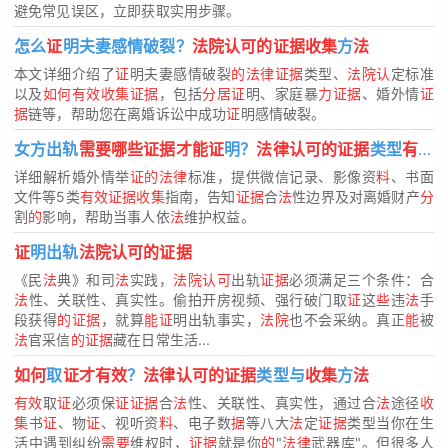
避免常见误区，立即获取实用步骤。
怎么
证
明夫妻感情破裂？
法院认可的证据收集
方
法
本文详细介绍了
证
明夫妻感情破裂
的法律证据
类型、
法院认
定标准
以及
如何有效收集证据
，包括
分居证
明、家庭暴
力证据
、婚外情
证
据
链等，帮助您在离婚诉讼中成功
证
明感情破裂。
女方出轨
需要哪些证据才能证
明？
法律认可的证据
类型
有哪些
详细解析婚外情举
证的法律
标准，提供微信记录、影像资
料
、书面
文件等5类
有效证据收集
指南，告知
证据
合
法
性边界及对离婚财产
分
割
的
影响，帮助当事人依
法
维护权益。
证
明出轨
法院认可的证据
《民
法
典》和司
法
实践，
法院认可
出轨
证据
必须满足三个条件：合
法
性、关联性、真实性。偷拍开房视频、强行破门取
证
这
些
违
法
手
段获得
的证据
，就算
能证
明出轨事实，
法院
也不会采纳。真正
能
被
法
官采信
的证据
藏在日常生活...
如何
取
证才有效
？
法律认可的证据
类型与
收集
方
法
有效
取
证
必须保
证证据
合
法
性、关联性、真实性，通过合
法
途径
收
集
书
证
、物
证
、视听资
料
、电子数
据
等八大
法
定
证据
类型当你在生
活中遇到纠纷
需要
维权时，
证据
就是你
的
"
法律
武器库"。但很多人