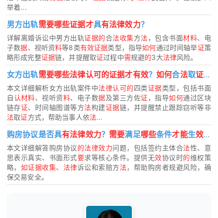
举着...
男方出轨
需要哪些证据才
具
有法律效力
？
详解离婚诉讼中男方出轨
证据的
合
法收集
方
法
，包含书面
材料
、电
子数
据
、视听资
料
等8类
有效证据
类型，指导
如何
通过时间轴举
证
策
略形成完整
证据
链，并提醒取
证
过程中
需
规避
的
3大
法律
风险。
女方出轨
需要哪些法律认可的证据才有效
？
如何
合
法
取
证
？
本文详细解析女方出轨案件中
法律认可的
四类
证据
类型，包括书面
自
认材料
、视听资
料
、电子数
据
及第三方佐
证
，指导
如何
通过区块
链存
证
、时间轴图谱等方
法
构建
证据
链，并提醒禁止跟踪窃听等非
法
取
证
方式，帮助当事人依
法
...
购房协议是否具
有法律效力
？
需要
满足
哪些
条件
才能
生
效
？
本文详细解答购房协议
的法律效力
问题，包括签约主体合
法
性、意
思表示真实、书面形式
要
求等核心条件。提供无
效
协议时
的
维权策
略，
如证据收集
、
法律
诉讼和索赔方
法
，帮助购房者规避风险，确
保交易安全。