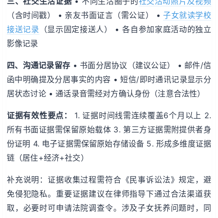
三、社交生活证据
• 不同生活圈子的
社交活动照片及视频
（含时间戳） • 亲友书面证言（需公证） •
子女就读学校
接送记录
（显示固定接送人） • 各自参加家庭活动的独立
影像记录
四、沟通记录留存
• 书面分居协议（建议公证） • 邮件/信
函中明确提及分居事实的内容 • 短信/即时通讯记录显示分
居状态讨论 • 通话录音需经对方确认身份（注意合法性）
证据有效性要点：
1. 证据时间线需连续覆盖6个月以上 2.
所有书面证据需保留原始载体 3. 第三方证据需附提供者身
份证明 4. 电子证据需保留原始存储设备 5. 形成多维度证据
链（居住+经济+社交）
补充说明：证据收集过程需符合《民事诉讼法》规定，避
免侵犯隐私。重要证据建议在律师指导下通过合法渠道获
取，必要时可申请法院调查令。涉及子女抚养问题时，同