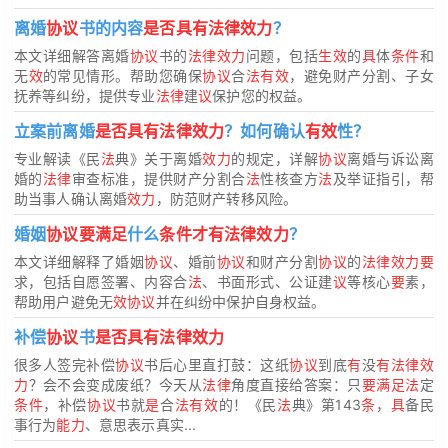
离婚
协议
书的内容
是否具有法律效力
？
本文详细解答离婚
协议
书的
法律效力
问题，包括
生效
的
具
体
条件
和
无
效
的常见情形。帮助您确保
协议
合
法有效
，避免财产分割、子女
抚养等纠纷，提供专业
法律
建
议
保护您的权益。
立案前离婚
是否具有法律效力
？如何确认
有效
性？
专业解读《民
法
典》关于离婚
效力
的规定，详解
协议
离婚与诉讼离
婚的
法律
审查标准，提供财产分割合
法
性核查方
法
及举证指引，帮
助当事人确认离婚
效力
，防范财产转移风险。
婚姻
协议要满足
什么
条件才有法律效力
？
本文详细解释了婚姻
协议
、婚前
协议
和财产分割
协议
的
法律效力要
求，包括自愿签署、内容合
法
、书面形式、公证建
议
等核心
要
素，
帮助用户避免无
效协议
并在纠纷中保护自身权益。
补偿
协议
书
是否具有法律效力
很多人签完补偿
协议
书后心里直打鼓：这纸
协议
到底
有
没
有法律效
力
？会不会变成废纸？今天从
法律
角度直接给答案：只
要满足法
定
条件
，补偿
协议
书就
是
合
法有效
的！《民
法
典》第143
条
，
具
备民
事行为
能力
、意思表示真实...