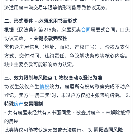
济适用房未满交易年限等情形可能导致协议无效。
二、形式要件
-
必须采用书面形式
根据《民法典》第215条，房屋买卖
合同
属要式合同，口头
协议无效。 -
关键条款完整性
需包含房屋信息（地址、面积、产权证号）、价款及支付
方式、交付时间、违约责任、争议解决条款等核心内容。
缺少主要条款可能影响效力认定。
三、效力限制与风险点
1.
物权变动以登记为准
协议生效仅产生
债权
效力，房屋所有权转移需完成不动产
登记。卖方"一房二卖"时，未过户方仅能主张违约赔偿。 2.
特殊
房产
交易限制
- 共有房屋未经共有人书面同意 - 被查封房产 - 未解除抵押
的房屋
此类协议可能被认定无效或无法履行。 3.
阴阳合同风险