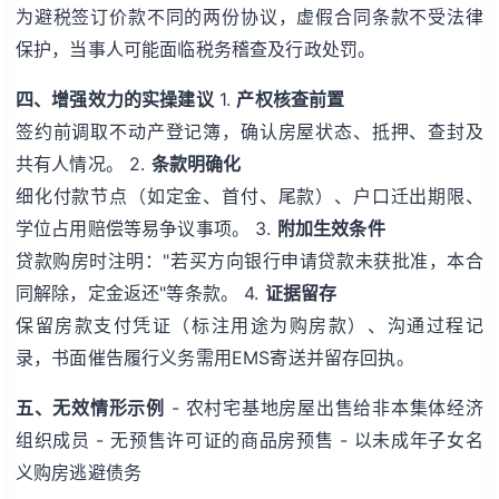
为避税签订价款不同的两份协议，虚假合同条款不受法律
保护，当事人可能面临税务稽查及行政处罚。
四、增强效力的实操建议
1.
产权核查前置
签约前调取不动产登记簿，确认房屋状态、抵押、查封及
共有人情况。 2.
条款明确化
细化付款节点（如定金、首付、尾款）、户口迁出期限、
学位占用赔偿等易争议事项。 3.
附加生效条件
贷款购房时注明："若买方向银行申请贷款未获批准，本合
同解除，定金返还"等条款。 4.
证据留存
保留房款支付凭证（标注用途为购房款）、沟通过程记
录，书面催告履行义务需用EMS寄送并留存回执。
五、无效情形示例
- 农村宅基地房屋出售给非本集体经济
组织成员 - 无预售许可证的商品房预售 - 以未成年子女名
义购房逃避债务