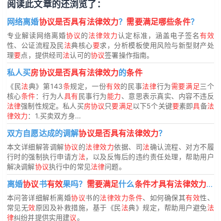
阅读此文章的还浏览了：
网络离婚
协议是否具有法律效力
？
需要满足哪些条件
？
专业解读网络离婚
协议
的
法律效力
认定标准，涵盖电子签名
有效
性、公证流程及民
法
典核心
要
求，分析模板使用风险与新型财产处
理
要
点，提供经司
法
认可的
协议
签署操作指南。
私人买
房协议是否具有法律效力
的
条件
《民
法
典》第143
条
规定，一份
有效
的民事
法律
行为
需要满足
三个
核心
条件
：行为人
具有
民事行为
能力
、意思表示真实、内容不违反
法律
强制性规定。私人买
房协议
只
要满足
以下5个关键
要
素即
具
备
法
律效力
：1.买卖双方身...
双方自愿达成的调解
协议是否具有法律效力
？
本文详细解答调解
协议
的
法律效力
依据、司
法
确认流程、对方不履
行时的强制执行申请方
法
，以及反悔后的违约责任处理，帮助用户
解决调解
协议
执行中的常见
法律
问题。
离婚
协议
书
有效
果吗？
需要满足
什么
条件才具有法律效力
？
本问答详细解析离婚
协议
书的
法律效力条件
、如何确保其
有效
性、
常见无
效
原因及补救措施，基于《民
法
典》规定，帮助用户避免
法
律
纠纷并提供实用建
议
。