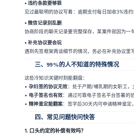
• 违约条款要够狠
见过最聪明的协议写着：逾期支付每日加收3%违
• 微信记录别乱删
协商阶段的聊天记录要完整保存，某案件就因为一句
• 补充协议要会玩
遇到先签框架再谈细节的情况，务必在补充协议里
三、99%的人不知道的特殊情况
这些冷知识关键时刻能翻盘：
•
孕妇签的协议无效
：处于产期/哺乳期的女职工，
•
电子签名也有效
：通过可靠电子签名平台签署的
•
精神鉴定能翻案
：签字后30天内可申请精神鉴定
四、常见问题快问快答
1. 口头约定的补偿有效吗？