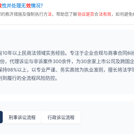
效
性并处理无
效
情况？
时的救济措施及强制执行方
法
，帮助您了解
协议是否
合
法有效
，如何避免
有10年以上民商法领域实务经验。专注于企业合规与商事合同纠
0份，代理诉讼与非诉案件300余件，为30余家上市公司及跨国
保持98%以上，以专业严谨、务实高效为执业准则，擅长将法学
判到履行的全流程风险防控。
刑事诉讼流程
行政诉讼流程