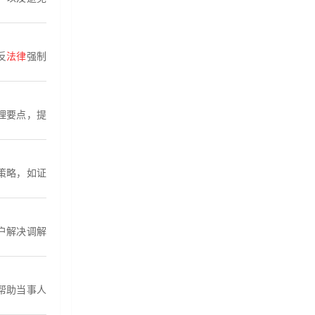
反
法律
强制
理要点，提
策略，如证
户解决调解
帮助当事人