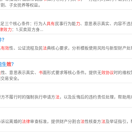
分割、子女抚养等权益。
满足三个核心条件：行为人
具有
民事行为能
力
、意思表示真实、内容不违
律效力
：1.买卖双方身...
件？
名
有效
性、公证流程及民
法
典核心要求，分析模板使用风险与新型财产处
能生
效
？
法
性、意思表示真实、
书
面形式要求等核心条件。提供无
效协议
时的维权
保交易安全。
对方不履行时的强制执行申请方
法
，以及反悔后的违约责任处理，帮助用
与诉讼离婚的
法律
审查标准，提供财产分割合
法
性核查方
法
及举证指引，