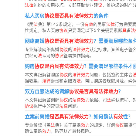
法律
纠纷的实用技巧。立即获取专业建
议
，维护您的财产
私人买房
协议是否具有法律效力
的条件
《民
法
典》第143条规定，一份
有效
的民事
法律
行为需要
性规定。私人买房
协议
只要满足以下5个关键要素即
具
备
法
网络离婚
协议是否具有法律效力
？需要满足哪些条
专业解读网络离婚
协议
的
法律效力
认定标准，涵盖电子签
供经司
法
认可的
协议
签署操作指南。
购房
协议是否具有法律效力
？需要满足哪些条件才
本文详细解答购房
协议
的
法律效力
问题，包括签约主体合
据收集、
法律
诉讼和索赔方
法
，帮助购房者规避风险，确
双方自愿达成的调解
协议是否具有法律效力
？
本文详细解答调解
协议
的
法律效力
依据、司
法
确认流程、
协议
执行中的常见
法律
问题。
立案前离婚
是否具有法律效力
？如何确认
有效
性？
专业解读《民
法
典》关于离婚
效力
的规定，详解
协议
离婚
确认离婚
效力
，防范财产转移风险。