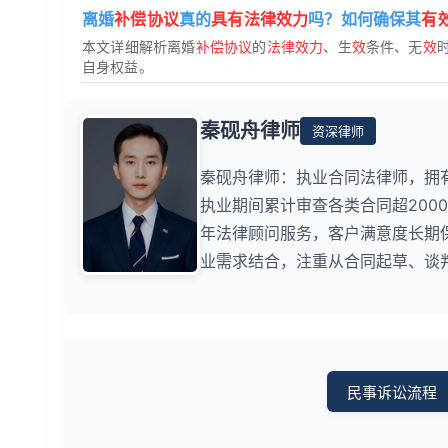
离婚
补偿协议
真的
具有法律效力
吗？如何确保其
有
本文详细解析离婚
补偿协议
的
法律效力
、生
效
条件、无
效
自身权益。
秦砚舟律师
资深律师
秦砚舟律师：执业合同法律师，拥
执业期间累计审查各类合同超200
年法律顾问服务，客户满意度长期
业需求结合，注重从合同起草、谈
民事诉讼流程