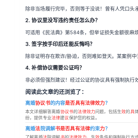
除非当场履行完毕，否则等于没说！曾有人凭口头
2. 协议里没写违约责任怎么办？
可适用《民法典》第584条，但举证损失金额很麻
3. 签字按手印后还能反悔吗？
除非证明存在欺诈/胁迫，否则难如登天。某案例
4. 补偿协议需要公证吗？
非必须但强烈建议！经过公证的协议具有强制执行
阅读此文章的还浏览了：
离婚
协议书
的内容
是否具有法律效力
？
本文详细解答离婚
协议书
的
法律效力
问题，包括生
效
的
具
纷，提供专业
法律
建
议
保护您的权益。
离婚
法
院调解
书是否具有法律
约束
力
？
了解离婚
法
院调解
书
的
法律效力
、生
效
条件和强制执行方