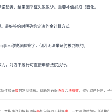
承诺起诉，结果因举证失败败诉。重要补偿必须书面化。
烦。最好签约时明确约定违约金计算方式。
中当事人称被灌醉签字，但因无法举证仍被判履约。
效力，对方不履行可直接申请法院执行。
体条件和无
效
的常见情形。帮助您确保
协议
合
法有效
，避免财产分割、子
式。本指南详细解释调解
书
如何等同于判决
书
，一方违约时如何申请执行