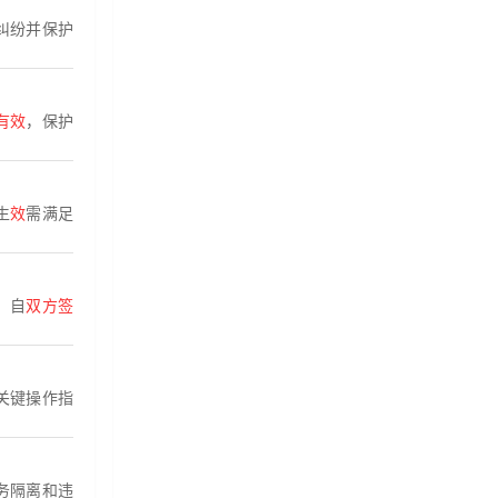
纠纷并保护
有效
，保护
生
效
需满足
，自
双方签
关键操作指
务隔离和违