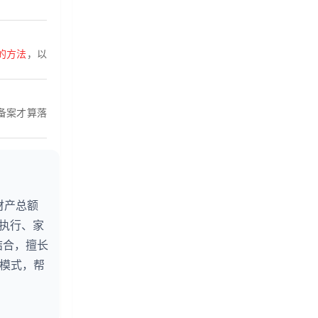
的方法
，以
备案才算落
财产总额
婚执行、家
结合，擅长
务模式，帮