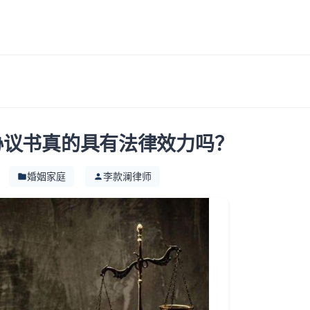
？
协议书真的具有法律效力吗？
婚姻家庭
李款澜律师