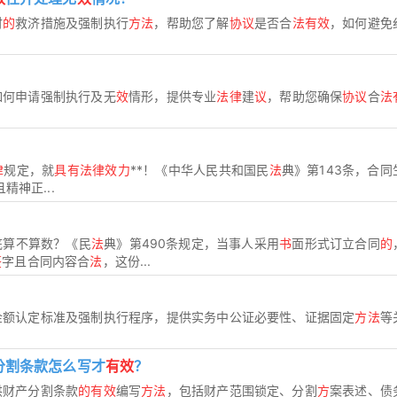
时
的
救济措施及强制执行
方法
，帮助您了解
协议
是否合
法有效
，如何避免
如何申请强制执行及无
效
情形，提供专业
法律
建
议
，帮助您确保
协议
合
法
律
规定，就
具有法律效力
**！《中华人民共和国民
法
典》第143条，合同
精神正...
底算不算数？《民
法
典》第490条规定，当事人采用
书
面形式订立合同
的
签
字且合同内容合
法
，这份...
金额认定标准及强制执行程序，提供实务中公证必要性、证据固定
方法
等
分割条款怎么写才
有效
？
供财产分割条款
的有效
编写
方法
，包括财产范围锁定、分割
方
案表述、债