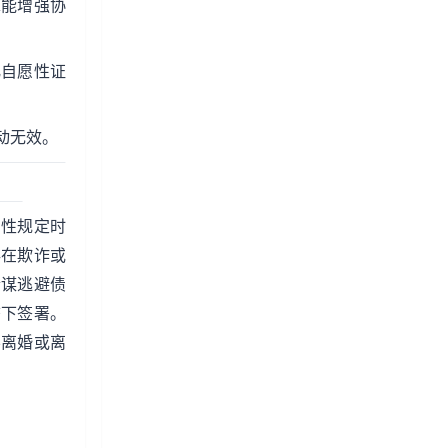
求能增强协
化自愿性证
动无效。
制性规定时
存在欺诈或
合谋逃避债
态下签署。
不离婚或离