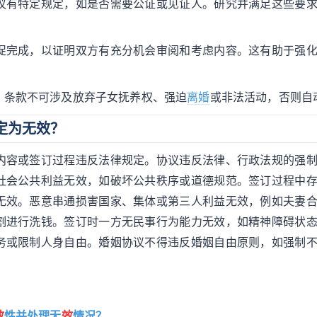
议有特定规定，如是否需要公证或见证人。研究并满足这些要
促完成，以证明双方有充分机会审阅和考虑内容。这有助于强
，条款不可涉及放弃子女抚养权、强迫
离婚
或非法活动，否则自
定为无效？
内容或签订过程违反法律规定。协议违反法律、行政法规的强
社会公共利益无效，如破坏公共秩序或道德规范。签订过程中
无效。恶意串通损害国家、集体或第三人利益无效，例如夫妻
割进行洗钱。签订时一方无民事行为能力无效，如精神障碍状
务或限制人身自由。婚姻协议不得违反婚姻自由原则，如强制
效
性并处理无
效
情况？