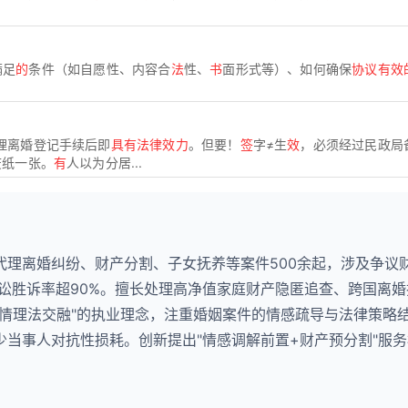
满足
的
条件（如自愿性、内容合
法
性、
书
面形式等）、如何确保
协议有效
理离婚登记手续后即
具有法律效力
。但要！
签
字≠生
效
，必须经过民政局
废纸一张。
有
人以为分居...
代理离婚纠纷、财产分割、子女抚养等案件500余起，涉及争议
诉讼胜诉率超90%。擅长处理高净值家庭财产隐匿追查、跨国离
"情理法交融"的执业理念，注重婚姻案件的情感疏导与法律策略
当事人对抗性损耗。创新提出"情感调解前置+财产预分割"服