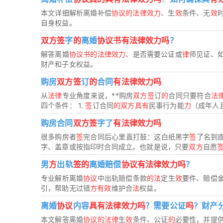
本文详细解析离婚补偿
协议的法律效力
、生
效
条件、无
效
自身权益。
双方签
字
的
离婚
协议书有法律效力吗
？
解答离婚
协议书的法律效力
、是否需要公证或
律
师见证、
财产和子女权益。
购房
双方签
订
的
合同
有法律效力吗
从
法律
专业角度来说，**购房
双方签
订
的
合同只要符合
法
四个条件： 1.
签
订合同
的双方具有
民事行为能
力
（成年人且
购房合同
双方签
字了
有法律效力吗
很多购房者
签
完合同后心里直打鼓：这白纸黑字
签
了名到
字、盖章或按指印时合同成立。也就是说，只要
双方
自愿
男
方
出轨
签的
离婚赔偿
协议有法律效力吗
？
专业解析离婚
协议
中出轨赔偿条款
的法
定生
效
要件、赔偿
引，帮助无过错
方有效
维护合
法
权益。
离婚
协议
内容
具有法律效力吗
？需要公证
吗
？财产
本文解答离婚
协议的法律
生
效
条件、公证
的
必要性，并提