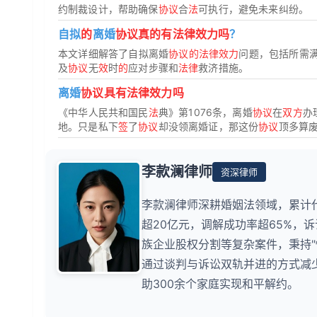
约制裁设计，帮助确保
协议
合
法
可执行，避免未来纠纷。
自拟
的
离婚
协议真的有法律效力吗
？
本文详细解答了自拟离婚
协议的法律效力
问题，包括所需
及
协议
无
效
时
的
应对步骤和
法律
救济措施。
离婚
协议具有法律效力吗
《中华人民共和国民
法
典》第1076条，离婚
协议
在
双方
办
地。只是私下
签
了
协议
却没领离婚证，那这份
协议
顶多算
李款澜律师
资深律师
李款澜律师深耕婚姻法领域，累计
超20亿元，调解成功率超65%，
族企业股权分割等复杂案件，秉持
通过谈判与诉讼双轨并进的方式减少
助300余个家庭实现和平解约。