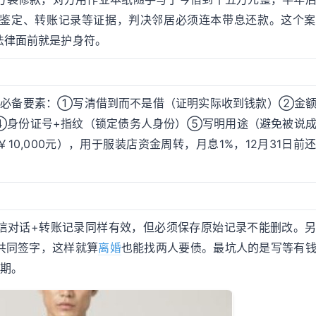
鉴定、转账记录等证据，判决邻居必须连本带息还款。这个案
法律面前就是护身符。
个必备要素：①写清借到而不是借（证明实际收到钱款）②金
）④身份证号+指纹（锁定债务人身份）⑤写明用途（避免被说
0,000元），用于服装店资金周转，月息1%，12月31日前
信对话+转账记录同样有效，但必须保存原始记录不能删改。
共同签字，这样就算
离婚
也能找两人要债。最坑人的是写等有
日期。