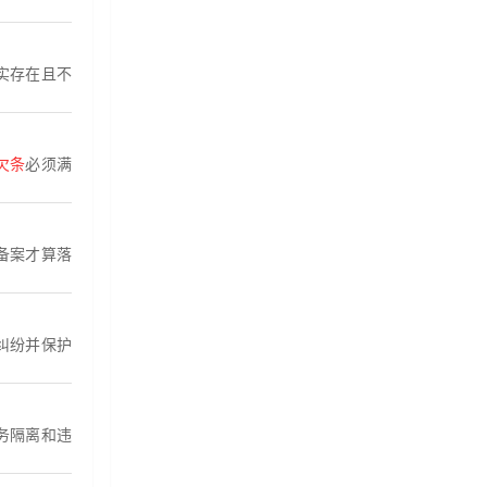
实存在且不
欠条
必须满
备案才算落
纠纷并保护
务隔离和违