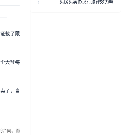
买房买卖协议有法律效力吗
验证栽了跟
有个大爷每
偷卖了，自
的合同。而