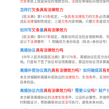
欠条
本质上就是简化的借款合同，
法
院在审理民间借贷案
怎样打
欠条具有法律效力
《民
法
典》第143
条
规定，一张
具有法律效力
的
欠条
必须
违反
法律
强制性规定；三是
欠条
内容明确。只要
欠条
是双
如何写
欠条
最
具有法律效力
《民
法
典》第667
条
规定，借款合同应当包含借款种类、
足以下
法律
要件： 1. 明确双方身份信息（姓名+身份证号） 2
离婚协议
具有法律效力吗
《中华人民共和国民
法
典》第1076
条
，离婚协议在双方办
地。只是私下签了协议却没领离婚证，那这份协议顶多算
离婚补偿协议真的
具有法律效力吗
？如何确保其
有
本文详细解析离婚补偿协议的
法律效力
、生
效条
件、无
效
自身权益。
离婚协议内容
具有法律效力吗
？需要公证
吗
？财产
本文解答离婚协议的
法律
生
效条
件、公证的必要性，并提
约制裁设计，帮助确保协议合
法
可执行，避免未来纠纷。