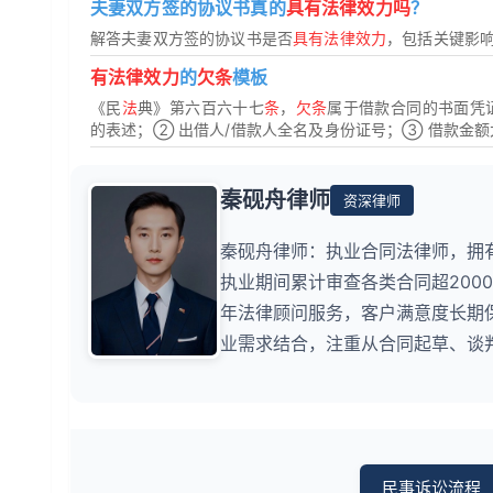
夫妻双方签的协议书真的
具有法律效力吗
？
解答夫妻双方签的协议书是否
具有法律效力
，包括关键影
有法律效力
的
欠条
模板
《民
法
典》第六百六十七
条
，
欠条
属于借款合同的书面凭
的表述；② 出借人/借款人全名及身份证号；③ 借款金额大
秦砚舟律师
资深律师
秦砚舟律师：执业合同法律师，拥
执业期间累计审查各类合同超200
年法律顾问服务，客户满意度长期
业需求结合，注重从合同起草、谈
民事诉讼流程