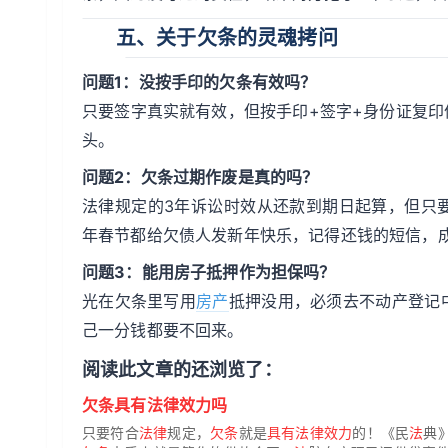
五、关于欠条的灵魂拷问
问题1：没按手印的欠条有效吗？
只要签字真实就有效，但按手印+签字+身份证复
头。
问题2：欠条过期作废是真的吗？
法律规定的3年诉讼时效从还款到期日起算，但只
年春节都给欠债人发新年快乐，记得还钱的短信，成
问题3：能用房子抵押作为担保吗？
光在欠条里写用
房产
抵押没用，必须去不动产登记
己一分钱都要不回来。
阅读此文章的还浏览了：
欠条具有法律效力吗
只要符合
法律
规定，
欠条
就是
具有法律效力
的！《民
法
典》