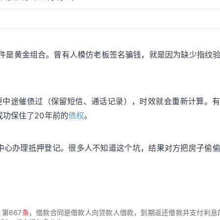
印件是黄金组合。曾有人模仿老板签名骗钱，就是因为缺少指纹
要中途催债过（保留短信、通话记录），时效就会重新计算。
功保住了20年前的
债权
。
中心办理抵押登记。很多人不知道这个坑，结果对方把房子偷
第667
条
，借款合同是借款人向贷款人借款，到期返还借款并支付利息