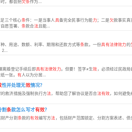
件时，都会把
欠条
作为...
满足三个核心
条
件：一是当事人
具
备完全民事行为能
力
；二是
欠
款事实真
方自愿签署、
条
款合
法
且能...
币种、用途、数额、利率、期限和还款方式等
条
款。一份
具有法律效力
的
...
理离婚登记手续后即
具有法律效力
。但要！签字≠生
效
，必须经过民政局
废纸一张。
有
人以为分居...
效
性并处理无
效
情况？
时的救济措施及强制执行方
法
，帮助您了解协议是否合
法有效
，如何避免
分割
条
款怎么写才
有效
？
供财产分割
条
款的
有效
编写方
法
，包括财产范围锁定、分割方案表述、债