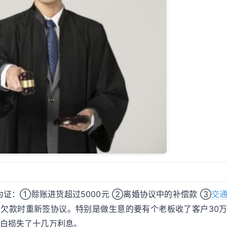
证：①赊账进货超过5000元 ②离婚协议中的补偿款 ③
交
分欠款时重新签协议。特别是做生意的要有个老板收了客户30
白白损失了十几万利息。