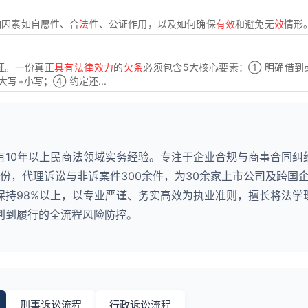
响因素如自愿性、合
法
性、公证作用，以及如何确保
有效
和避免无
效
情形
证。一份真正
具有法律效力
的
欠条
必须包含5大核心要素：① 明确借到
写+小写；④ 约定还...
有10年以上民商法领域实务经验。专注于企业合规与商事合同纠
0份，代理诉讼与非诉案件300余件，为30余家上市公司及跨国
保持98%以上，以专业严谨、务实高效为执业准则，擅长将法学
判到履行的全流程风险防控。
刑事诉讼流程
行政诉讼流程