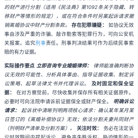
的财产进行分割（适用《民法典》第1092条关于隐藏、转
移财产等情形的规定），或在符合条件时另案起诉请求撤
销离婚协议中财产分割条款。
存在犯罪嫌疑：
如协议无效
事由涉及严重的诈骗、敲诈勒索等犯罪行为，可向公安机
关报案，追究
刑事
责任。刑事判决结果可作为后续民事索
赔的有力证据。
实际操作要点
立即咨询专业婚姻律师：
律师能准确判断协
议无效的可能性、分析具体事由、指导证据收集、制定诉
讼策略、起草法律文书并代理诉讼。
及时固定和保全证
据：
在对方察觉前，尽快收集并保存所有相关证据原件。
必要时可向法院申请诉前证据保全或财产保全。
明确诉讼
请求：
起诉状中清晰列明两项核心请求：确认某年某月某
日签订的《离婚补偿协议》无效；依法分割夫妻共同财产
（列明财产清单及分割方案）。
关注时效：
务必在法定诉
讼时效期间内提起诉讼，避免丧失胜诉权。胁迫情形的一