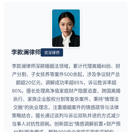
李款澜律师
资深律师
李款澜律师深耕婚姻法领域，累计代理离婚纠纷、财
产分割、子女抚养等案件500余起，涉及争议财产总
额超20亿元，调解成功率超65%，诉讼胜诉率超
90%。擅长处理高净值家庭财产隐匿追查、跨国离婚
执行、家族企业股权分割等复杂案件，秉持"情理法
交融"的执业理念，注重婚姻案件的情感疏导与法律
策略结合，擅长通过谈判与诉讼双轨并进的方式减少
当事人对抗性损耗。创新提出"情感调解前置+财产预
分割"服务模式，帮助300余个家庭实现和平解约。