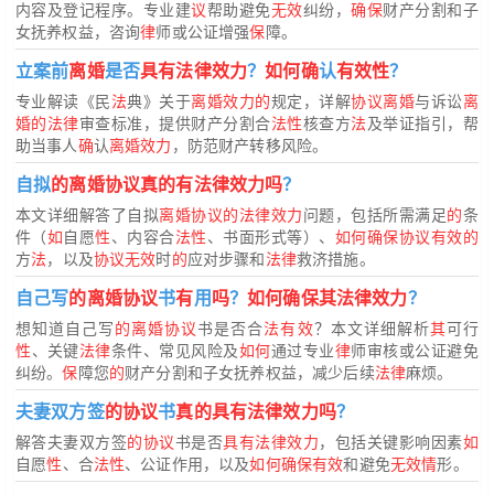
内容及登记程序。专业建
议
帮助避免
无效
纠纷，
确保
财产分割和子
女抚养权益，咨询
律
师或公证增强
保
障。
立案前
离婚
是否
具有法律效力
？
如何确
认
有效性
？
专业解读《民
法
典》关于
离婚效力的
规定，详解
协议离婚
与诉讼
离
婚的法律
审查标准，提供财产分割合
法性
核查方
法
及举证指引，帮
助当事人
确
认
离婚效力
，防范财产转移风险。
自拟
的离婚协议真的有法律效力吗
？
本文详细解答了自拟
离婚协议的法律效力
问题，包括所需满足
的
条
件（
如
自愿
性
、内容合
法性
、书面形式等）、
如何确保协议有效的
方
法
，以及
协议无效
时
的
应对步骤和
法律
救济措施。
自己写
的离婚协议
书
有
用
吗
？
如何确保其法律效力
？
想知道自己写
的离婚协议
书是否合
法有效
？本文详细解析
其
可行
性
、关键
法律
条件、常见风险及
如何
通过专业
律
师审核或公证避免
纠纷。
保
障您
的
财产分割和子女抚养权益，减少后续
法律
麻烦。
夫妻双方签
的协议
书
真的具有法律效力吗
？
解答夫妻双方签
的协议
书是否
具有法律效力
，包括关键影响因素
如
自愿
性
、合
法性
、公证作用，以及
如何确保有效
和避免
无效情
形。