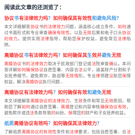
阅读此文章的还浏览了：
协议
书
有法律效力吗
？
如何确保其有效性
和避免风险？
本文详细解答
协议
书
的法律效力
问题，涵盖核心成立条件、
如何
通
过书面形式和专业审查
确保有效性
，以及
无效
后果和电子口头
协议
的效力
。提供实用
法律
指导，帮助您
保
护权益，避免常见
法律
陷
阱。
离婚协议
书
有法律效力吗
？
如何确保其
生
效并
避免
无效
离婚协议
书
的法律效力
取决于民政部门登记或
法
院审查
确
认。本问
答详解
如何确保协议
自愿签署、内容合
法
公平，涵盖财产分割和子
女抚养细节，避免欺诈、胁迫等
无效情
形。专业
律
师建
议
助您
保
障
权益，解决
离婚协议
执行问题...
离婚协议有法律效力吗
？
如何确保有效
和避免
无效
本文详细解答
离婚协议的法律效力
、生
效
条件和常见
无效
原因，帮
助您了解
如何
通过自愿签署、
离婚
登记和内容审核
确保协议有效
，
避免欺诈或违
法
条款导致
的
纠纷，
保
障您
的
财产和子女抚养权益。
纸质
离婚协议有效吗
？
如何确保其法律效力
？
了解纸质
离婚协议的有效性
条件和
法律
要求，包括自愿签署、合
法