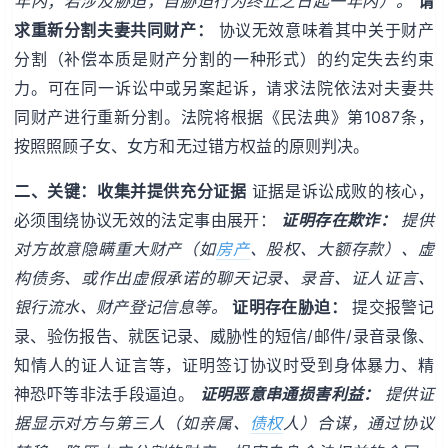
年内；若涉及胁迫，自胁迫行为终止之日起一年内）。
请
求重新分割夫妻共同财产：
协议无效意味着其中关于财产
分割（补偿本质是财产分割的一种形式）的约定失去约束
力。可在同一诉讼中或另案起诉，请求法院依法对夫妻共
同财产进行重新分割。法院将根据《民法典》第1087条，
按照照顾子女、女方和无过错方权益的原则判决。
二、关键：收集并提供充分证据
证据是诉讼成败的核心，
必须围绕协议无效的法定事由展开：
证明存在欺诈：
提供
对方故意隐瞒重大财产（如
房产
、股权、大额存款）、虚
构债务、或作出虚假承诺的聊天记录、录音、证人证言、
银行流水、财产登记信息等。
证明存在胁迫：
提交报警记
录、验伤报告、就医记录、威胁性的短信/邮件/录音录像、
知情人的证人证言等，证明签订协议时受到身体暴力、精
神恐吓等非法手段逼迫。
证明恶意串通损害利益：
提供证
据显示对方与第三人（如亲属、
债权
人）合谋，通过协议