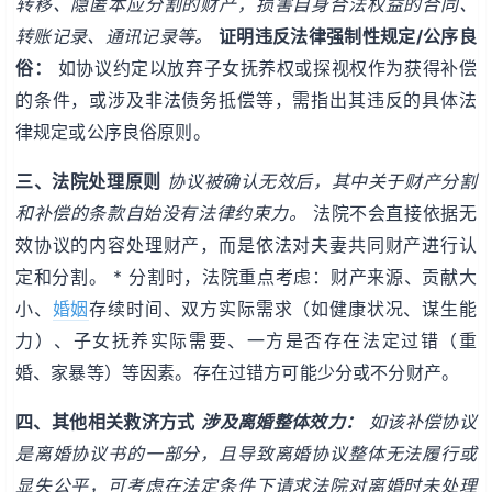
转移、隐匿本应分割的财产，损害自身合法权益的合同、
转账记录、通讯记录等。
证明违反法律强制性规定/公序良
俗：
如协议约定以放弃子女抚养权或探视权作为获得补偿
的条件，或涉及非法债务抵偿等，需指出其违反的具体法
律规定或公序良俗原则。
三、法院处理原则
协议被确认无效后，其中关于财产分割
和补偿的条款自始没有法律约束力。
法院不会直接依据无
效协议的内容处理财产，而是依法对夫妻共同财产进行认
定和分割。 * 分割时，法院重点考虑：财产来源、贡献大
小、
婚姻
存续时间、双方实际需求（如健康状况、谋生能
力）、子女抚养实际需要、一方是否存在法定过错（重
婚、家暴等）等因素。存在过错方可能少分或不分财产。
四、其他相关救济方式
涉及离婚整体效力：
如该补偿协议
是离婚协议书的一部分，且导致离婚协议整体无法履行或
显失公平，可考虑在法定条件下请求法院对离婚时未处理