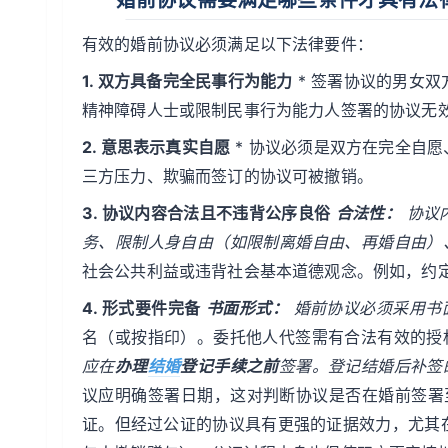
有效的婚前协议必须满足以下法律要件：
1. 双方具备完全民事行为能力
* 签署协议的男女
精神障碍人士或限制民事行为能力人签署的协议无
2. 意思表示真实自愿
* 协议必须是双方在完全自
三方压力、欺骗而签订的协议可被撤销。
3. 协议内容合法且不违背公序良俗
合法性：
协议
务、限制人身自由（如限制离婚自由、再婚自由）
社会公共利益或违背社会基本道德观念。例如，约
4. 形式要件完备
书面形式：
婚前协议必须采用书
名（或按指印）。委托他人代签需有合法有效的授
应在
办理
结婚
登记手续之前
签署。登记结婚后补签
议应明确签署日期，这对判断协议是否在婚前签署
证。但经过公证的协议具有更强的证据效力，尤其