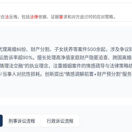
何合
法
反悔，包括
法律
依据、证据
要
求和对方追讨时的应对策略。
代理离婚纠纷、财产分割、子女抚养等案件500余起，涉及争议
诉讼胜诉率超90%。擅长处理高净值家庭财产隐匿追查、跨国离
"情理法交融"的执业理念，注重婚姻案件的情感疏导与法律策略
当事人对抗性损耗。创新提出"情感调解前置+财产预分割"服
刑事诉讼流程
行政诉讼流程