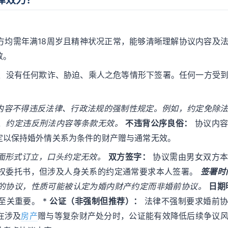
双方均需年满18周岁且精神状况正常，能够清晰理解协议内容及
效。
愿、没有任何欺诈、胁迫、乘人之危等情形下签署。任何一方受
内容不得违反法律、行政法规的强制性规定。例如，约定免除
、约定违反刑法内容等条款无效。
不违背公序良俗：
协议内容
定以保持婚外情关系为条件的财产赠与通常无效。
面形式订立，口头约定无效。
双方签字：
协议需由男女双方本
权委托书，但涉及人身关系的约定通常要求本人签署。
签署时
的协议，性质可能被认定为婚内财产约定而非婚前协议。
日期
至关重要。 *
公证（非强制但推荐）：
法律不强制要求婚前协
在涉及
房产
赠与等复杂财产处分时，公证能有效降低后续争议