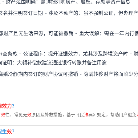
 - 财产范围明确：需详细列明房产、股权、存款等资产信息
笔签名并注明签订日期 - 涉及不动产的：虽不强制公证，但办理
部财产且无生活来源，可能被撤销 - 重大误解：需在一年内行使
查条款 - 公证程序：提升证据效力，尤其涉及跨境资产时 - 
流向证明：大额补偿款建议通过银行转账并备注用途
 离婚冷静期内签订的财产协议可撤销 - 隐瞒转移财产将面临少
律效力
？
有效
性、常见无
效
原因及补救措施，基于《民
法
典》规定，帮助用户避免
能生
效
？