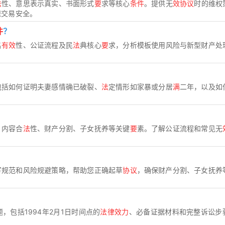
法
性、意思表示真实、书面形式
要
求等核心
条件
。提供无
效协议
时的维权
保交易安全。
件
？
名
有效
性、公证流程及民
法
典核心
要
求，分析模板使用风险与新型财产处
包括如何证明夫妻感情确已破裂、
法
定情形如家暴或分居
满
二年，以及如
、内容合
法
性、财产分割、子女抚养等关键
要
素。了解公证流程和常见无
写规范和风险规避策略，帮助您正确起草
协议
，确保财产分割、子女抚养
，包括1994年2月1日时间点的
法律效力
、必备证据材料和完整诉讼步