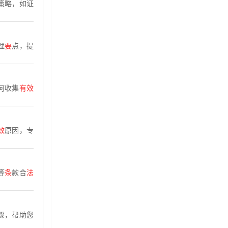
策略，如证
理
要
点，提
何收集
有效
效
原因，专
等
条
款合
法
骤，帮助您