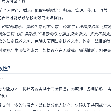
地考虑协议内容。
婚前个人财产、婚后可能取得的财产）归属、管理、使用、收益
的表述可能导致条款无效或无法执行。
：
如限制离婚、强制生育或不生育、约定子女抚养权归属（离婚
具体惩罚（如“净身出户”条款的效力存在极大争议，多数不被
女的法定抚养义务、免除夫妻间法定扶养义务、约定非法目的等
对双方产生法律约束力。如协议存在无效或可撤销情形，相关
效性？
件：
行为能力人 - 协议内容需基于完全自愿，无欺诈、胁迫情形 - 
产制）
费支付、债务清偿等 - 禁止处分他人财产：仅限夫妻共同或个人财