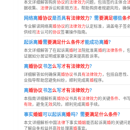
本文详细解答购房
协议
的
法律效力
问题，包括签约主体合
据收集、
法律
诉讼和索赔方
法
，帮助购房者规避风险，确
网络离
婚协议
是否具
有法律效力
？需
要满足
哪些
条
专业解读网络离
婚协议
的
法律效力
认定标准，涵盖电子签
供经司
法
认可的
协议
签署操作指南。
起诉离
婚
需
要满足什么条件才
能成功离
婚
？
本文详细解答了在起诉离
婚
时
法
院批准离
婚
的
法律条件
，
证据如分居证明或家暴记录来提高胜诉率。
离
婚协议
书怎
么
写
才有法律效力
？
详细解答如何确保离
婚协议
书具
有法律效力
，包括自愿性
业指导帮助您避免纠纷，顺利完成离
婚
程序。
离
婚协议
书怎
么
写
才有法律效力
？
本指南详细解析离
婚协议
书具
有法律效力
的关键
条件
、书
有效
，避免无
效
风险，顺利完成离
婚
手续。
事实
婚姻
可以起诉离
婚
吗？需
要满足什么条件
？
本文详细解析中国
法律
下事实
婚姻
能否起诉离
婚
的关键问题
了解自身权益并高
效
处理离
婚
事宜。