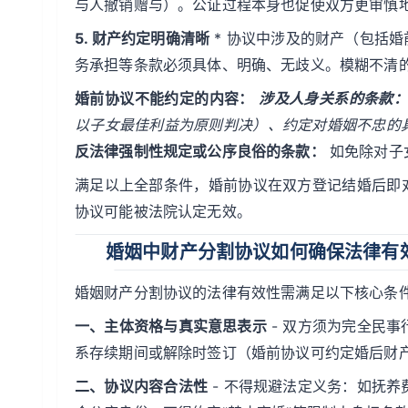
与人撤销赠与）。公证过程本身也促使双方更审慎
5. 财产约定明确清晰
* 协议中涉及的财产（包括
务承担等条款必须具体、明确、无歧义。模糊不清
婚前协议不能约定的内容：
涉及人身关系的条款
以子女最佳利益为原则判决）、约定对婚姻不忠的
反法律强制性规定或公序良俗的条款：
如免除对子
满足以上全部条件，婚前协议在双方登记结婚后即
协议可能被法院认定无效。
婚姻中财产分割协议如何确保法律有
婚姻财产分割协议的法律有效性需满足以下核心条
一、主体资格与真实意思表示
- 双方须为完全民事
系存续期间或解除时签订（婚前协议可约定婚后财
二、协议内容合法性
- 不得规避法定义务：如抚养