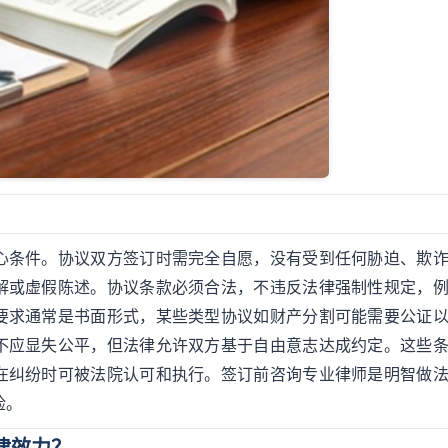
心条件。协议双方签订时需完全自愿，没有受到任何胁迫、欺
解或虚假陈述。协议条款必须合法，不违反法律强制性规定，
要求通常是书面形式，某些类型协议如财产分割可能需要公证
不应显失公平，但法律允许双方基于自由意志达成约定。这些
在纠纷时可被法院认可和执行。签订前咨询专业律师是明智做
险。
律效力？