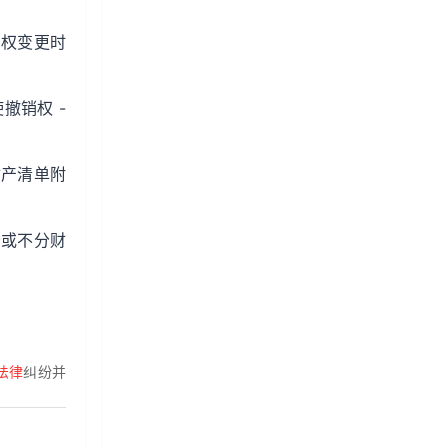
产权变更时
撤销权 -
财产清单附
分或不分财
法律
纠纷并