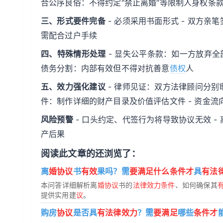
合公序良俗：不得约定"禁止离婚"等限制人身权条款
三、形式要件完备
- 必须采用书面形式 - 双方亲
需配合过户手续
四、特殊情形处理
- 显失公平条款：如一方放弃全
债务分割：内部有效但不得对抗善意
债权
人
五、效力强化建议
- 律师见证：双方法律顾问分别审
件：制作详细的财产目录及价值评估文件 - 资金
风险预警
- 口头约定、代签行为将导致协议无效 -
产后果
阅读此文章的还浏览了：
离
婚协议
书
有效
果吗？需
要满足什么条件才
具
有法
本问答详细解析离
婚协议
书的
法律效力条件
、如何确保其
提供实用建
议
。
购房
协议
是否具
有法律效力
？需
要满足
哪些
条件才