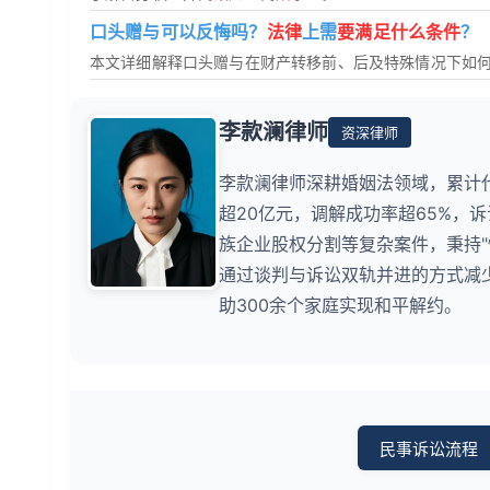
口头赠与可以反悔吗？
法律
上需
要满足什么条件
？
本文详细解释口头赠与在财产转移前、后及特殊情况下如
李款澜律师
资深律师
李款澜律师深耕婚姻法领域，累计
超20亿元，调解成功率超65%，
族企业股权分割等复杂案件，秉持
通过谈判与诉讼双轨并进的方式减少
助300余个家庭实现和平解约。
民事诉讼流程