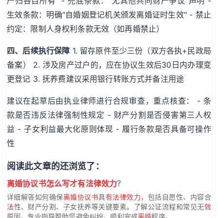
产归各自所有" - 兜底条款："无其他共同财产争议"声明 -
生效条款：明确"自婚姻登记机关颁发离婚证时生效" - 禁止
约定：限制人身权利条款无效（如再婚禁止）
四、后续执行保障
1. 留存原件至少三份（双方各执+民政局
备案） 2. 涉及房产过户的，应在协议生效后30日内办理变
更登记 3. 抚养费建议采用银行转账方式并备注用途
建议在起草后由执业律师进行合规审查，重点核查： - 条
款是否违反法律强制性规定 - 财产分割是否侵害第三人权
益 - 子女利益最大化原则体现 - 履行条款是否具备可操作
性
阅读此文章的还浏览了：
离婚协议书怎么写才有法律效力
？
详细解答如何确保
离婚协议书
具
有法律效力
，包括自愿性、内容合
法
性、财产分割、子女抚养等关键要素。了解公证流程和常见无
效
原因，专业指导帮助您避免纠纷，顺利完成
离婚
程序。