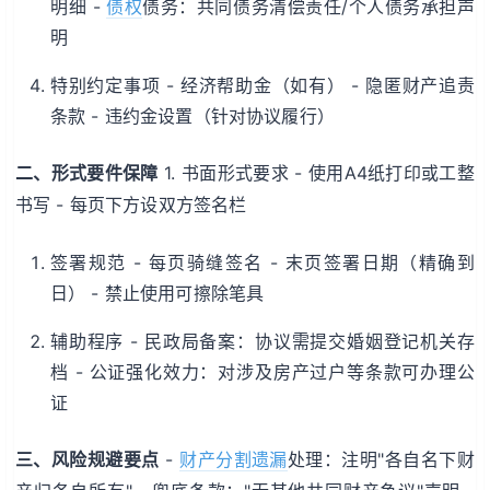
明细 -
债权
债务：共同债务清偿责任/个人债务承担声
明
特别约定事项 - 经济帮助金（如有） - 隐匿财产追责
条款 - 违约金设置（针对协议履行）
二、形式要件保障
1. 书面形式要求 - 使用A4纸打印或工整
书写 - 每页下方设双方签名栏
签署规范 - 每页骑缝签名 - 末页签署日期（精确到
日） - 禁止使用可擦除笔具
辅助程序 - 民政局备案：协议需提交婚姻登记机关存
档 - 公证强化效力：对涉及房产过户等条款可办理公
证
三、风险规避要点
-
财产分割遗漏
处理：注明"各自名下财