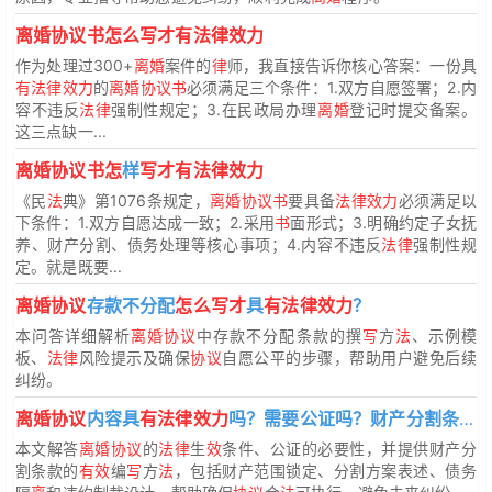
离婚协议书怎么写才有法律效力
作为处理过300+
离婚
案件的
律
师，我直接告诉你核心答案：一份具
有法律效力
的
离婚协议书
必须满足三个条件：1.双方自愿签署；2.内
容不违反
法律
强制性规定；3.在民政局办理
离婚
登记时提交备案。
这三点缺一...
离婚协议书怎
样
写才有法律效力
《民
法
典》第1076条规定，
离婚协议书
要具备
法律效力
必须满足以
下条件：1.双方自愿达成一致；2.采用
书
面形式；3.明确约定子女抚
养、财产分割、债务处理等核心事项；4.内容不违反
法律
强制性规
定。就是既要...
离婚协议
存款不分配
怎么写才
具
有法律效力
？
本问答详细解析
离婚协议
中存款不分配条款的撰
写
方
法
、示例模
板、
法律
风险提示及确保
协议
自愿公平的步骤，帮助用户避免后续
纠纷。
离婚协议
内容具
有法律效力
吗？需要公证吗？财产分割条款
本文解答
离婚协议
的
法律
生
效
条件、公证的必要性，并提供财产分
割条款的
有效
编
写
方
法
，包括财产范围锁定、分割方案表述、债务