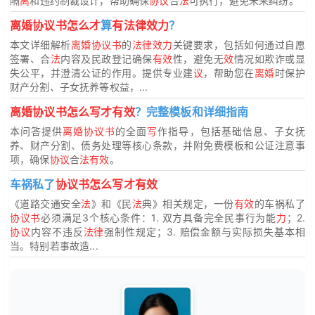
隔
离
和违约制裁设计，帮助确保
协议
合
法
可执行，避免未来纠纷。
离婚协议书怎么才
算
有法律效力
？
本文详细解析
离婚协议书
的
法律效力
关键要求，包括如何通过自愿
签署、合
法
内容及民政登记确保
有效
性，避免无
效
情况如欺诈或显
失公平，并澄清公证的作用。提供专业建
议
，帮助您在
离婚
时保护
财产分割、子女抚养等权益，...
离婚协议书怎么写才有效
？完整模板和详细指南
本问答提供
离婚协议书
的全面
写
作指导，包括基础信息、子女抚
养、财产分割、债务处理等核心条款，并附免费模板和公证注意事
项，确保
协议
合
法有效
。
车祸私了
协议书怎么写才有效
《道路交通安全
法
》和《民
法
典》相关规定，一份
有效
的车祸私了
协议书
必须满足3个核心条件：1. 双方具备完全民事行为能
力
；2.
协议
内容不违反
法律
强制性规定；3. 赔偿金额与实际损失基本相
当。特别若事故造...