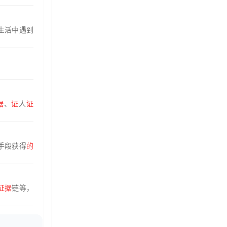
生活中遇到
据
、
证
人
证
手段获得
的
证据
链等，