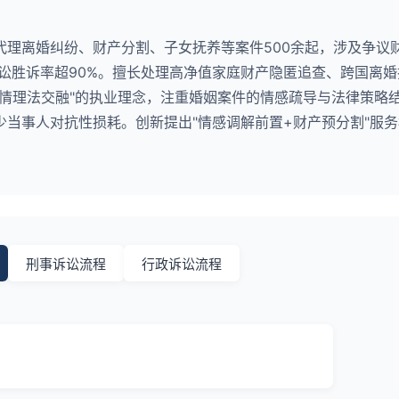
代理离婚纠纷、财产分割、子女抚养等案件500余起，涉及争议
诉讼胜诉率超90%。擅长处理高净值家庭财产隐匿追查、跨国离
"情理法交融"的执业理念，注重婚姻案件的情感疏导与法律策略
当事人对抗性损耗。创新提出"情感调解前置+财产预分割"服
刑事诉讼流程
行政诉讼流程