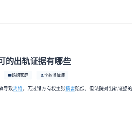
可的出轨证据有哪些
婚姻家庭
李款澜律师
轨导致
离婚
，无过错方有权主张
损害
赔偿。但法院对出轨证据