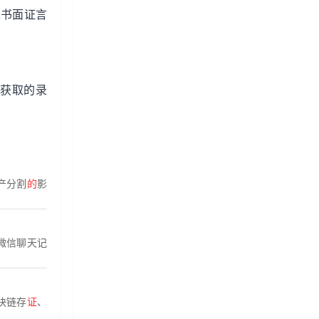
过书面证言
获取的录
产分割
的
影
微信聊天记
块链存
证
、