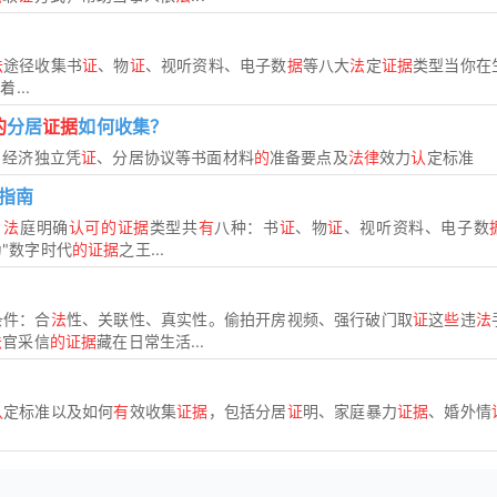
法
途径收集书
证
、物
证
、视听资料、电子数
据
等八大
法
定
证据
类型当你在
...
的
分居
证据
如何收集？
、经济独立凭
证
、分居协议等书面材料
的
准备要点及
法律
效力
认
定标准
指南
？
法
庭明确
认可的证据
类型共
有
八种：书
证
、物
证
、视听资料、电子数
"数字时代
的证据
之王...
条件：合
法
性、关联性、真实性。偷拍开房视频、强行破门取
证
这
些
违
法
法
官采信
的证据
藏在日常生活...
认
定标准以及如何
有
效收集
证据
，包括分居
证
明、家庭暴力
证据
、婚外情