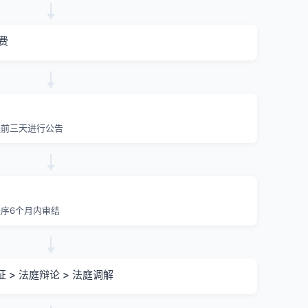
费
提前三天进行公告
序6个月内审结
证 > 法庭辩论 > 法庭调解