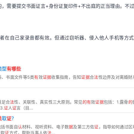
的，需要提交书面证言+身份证复印件+不出庭的正当理由。不
者在自己家录音都有效。但通过窃听器、侵入他人手机等方式
类型
有哪些
料、书面文件等5类
有
效
证据
收集指南，告知
证据
合
法
性边界及对离婚财
满足合
法
性、关联性、真实性三大原则。常见
的有
效
证据
包括：1.露骨
的
3.
证
人
证
言（目...
法
取
证
？
包括书面自
认
材料、视听资料、电子数
据
及第三方佐
证
，指导如何通过区
法
取
证
方式，帮助当事人依
法
...