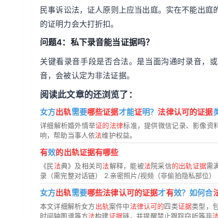
民事诉讼法，证人原则上应当出庭。实在不能出庭
的证明力会大打折扣。
问题4：私下录音能当证据吗？
关键看录音手段是否合法。是当面沟通时录音，或
音，会被认定为非法证据。
阅读此文章的还浏览了：
女方
出轨
需要
哪些证据
才能
证
明？
法律认可的证据
详细解析婚外情举
证的法律
标准，提供微信记录、影像资
响，帮助当事人依
法
维护权益。
有
效
的出轨证据有哪些
《民
法
典》及相关司
法
解释，能被
法
院采信
的出轨证据
需
录（需完整对话链） 2.亲密照片/视频（非偷拍隐私部位） 
女方
出轨
需要
哪些法律认可的证据
才
有
效？如何合
本文详细解析女方
出轨
案件中
法律认可的
四类
证据
类型，
时间轴图谱等方
法
构建
证据
链，并提醒禁止跟踪窃听等非