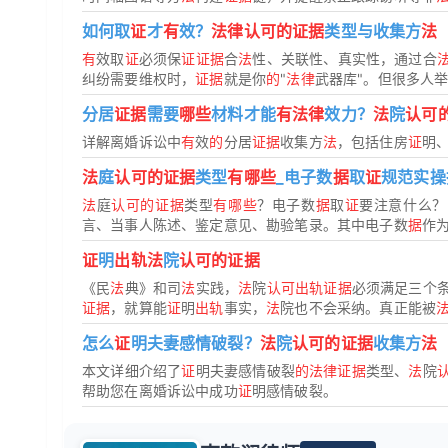
如何取
证
才
有
效？
法律认可的证据
类型与收集方
法
有
效取
证
必须保
证证据
合
法
性、关联性、真实性，通过合
纠纷需要维权时，
证据
就是你
的
"
法律
武器库"。但很多人举着
分居
证据
需要
哪些
材料才能
有法律
效力？
法
院
认可
详解离婚诉讼中
有
效
的
分居
证据
收集方
法
，包括住房
证
明
法
庭
认可的证据
类型
有哪些
_电子数
据
取
证
规范实操
法
庭
认可的证据
类型
有哪些
？电子数
据
取
证
要注意什么
言、当事人陈述、鉴定意见、勘验笔录。其中电子数
据
作为
证
明
出轨法
院
认可的证据
《民
法
典》和司
法
实践，
法
院
认可出轨证据
必须满足三个
证据
，就算能
证
明
出轨
事实，
法
院也不会采纳。真正能被
怎么
证
明夫妻感情破裂？
法
院
认可的证据
收集方
法
本文详细介绍了
证
明夫妻感情破裂
的法律证据
类型、
法
院
帮助您在离婚诉讼中成功
证
明感情破裂。