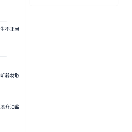
发生不正当
窃听器材取
得凑齐油盐