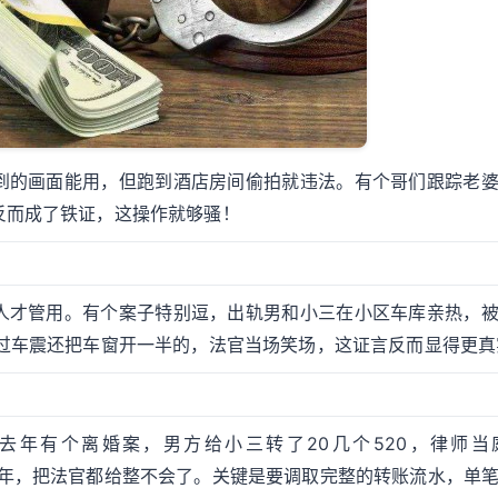
到的画面能用，但跑到酒店房间偷拍就违法。有个哥们跟踪老
反而成了铁证，这操作就够骚！
人才管用。有个案子特别逗，出轨男和小三在小区车库亲热，
见过车震还把车窗开一半的，法官当场笑场，这证言反而显得更真
。去年有个离婚案，男方给小三转了20几个520，律师当
你×20年，把法官都给整不会了。关键是要调取完整的转账流水，单