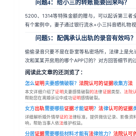
问题4：给小三的转账能要回来吗？
5200、1314等特殊金额的赠与，可以起诉第三
有个案例中，妻子通过银行流水+小三抖音晒礼物视
问题5：配偶承认出轨的录音有效吗
偷偷录音只要不是在卧室等私密场所，法律上是允
次和某某开房用的哪个APP订的？对方回答细节的
阅读此文章的还浏览了：
怎么
证明
夫妻感情破裂？
法院认可的证据
收集方
法
本文详细介绍了
证明
夫妻感情破裂
的法
律
证据
类型、
法院
帮助您在离婚诉讼中成功
证明
感情破裂。
女方
出轨
需要哪些
证据
才能
证明
？
法
律
认可的证据
详细解析婚外情举
证的法
律标准，提供微信记录、影像资
响，帮助当事人依
法
维护权益。
分居
证据
需要哪些材料才能有
法
律效力？
法院认可