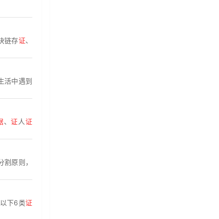
块链存
证
、
生活中遇到
据
、
证
人
证
分割原则，
以下6类
证