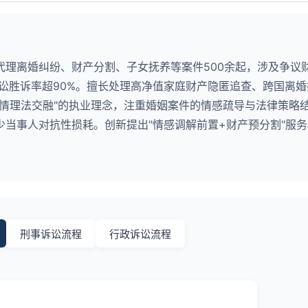
代理离婚纠纷、财产分割、子女抚养等案件500余起，涉及争议
诉讼胜诉率超90%。擅长处理高净值家庭财产隐匿追查、跨国离
"情理法交融"的执业理念，注重婚姻案件的情感疏导与法律策略
当事人对抗性损耗。创新提出"情感调解前置+财产预分割"服
刑事诉讼流程
行政诉讼流程