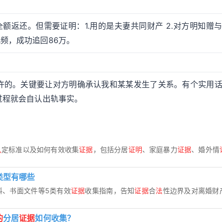
者全额返还。但需要证明：1.用的是夫妻共同财产 2.对方明知赠
频，成功追回86万。
？
许的。关键要让对方明确承认我和某某发生了关系。有个实用
过程就会自认出轨事实。
认
定标准以及如何有效收集
证据
，包括分居
证明
、家庭暴力
证据
、婚外情
类型有哪些
料、书面文件等5类有效
证据
收集指南，告知
证据
合
法
性边界及对离婚财
的
分居
证据
如何收集？