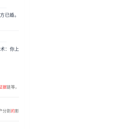
与方已婚。
话术：你上
证据
链等，
产分割
的
影