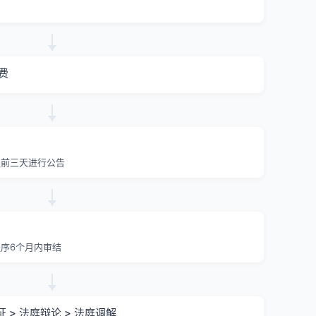
费
提前三天进行公告
序6个月内审结
证 > 法庭辩论 > 法庭调解