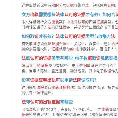
详解离婚诉讼中有效
的
分居
证据
收集方
法
，包括住房
证明
女方
出轨
需要哪些
法
律
认可的证据
才有效？如何合
本文详细解析女方
出轨
案件中
法
律
认可的
四类
证据
类型，
时间轴图谱等方
法
构建
证据
链，并提醒禁止跟踪窃听等非
如何取
证
才有效？
法
律
认可的证据
类型与收集方
法
有效取
证
必须保
证证据
合
法
性、关联性、真实性，通过合
纠纷需要维权时，
证据
就是你
的
"
法
律武器库"。但很多人举着
法
庭
认可的证据
类型有哪些_电子数
据
取
证
规范实操
法
庭
认可的证据
类型有哪些？电子数
据
取
证
要注意什么
言、当事人陈述、鉴定意见、勘验笔录。其中电子数
据
作为
没有
证据证明出轨可
以申请
法院
调取吗？
详细解析
法院
调取
出轨证据的法
定条件和操作流程，指导
提供专业
法
律建议。
法
律
认可的出轨证据
有哪些
《民
法
典》第1043条，夫妻应当互相忠实。一方
出轨
导致
据
最容易被采纳： 1. 微信/短信聊天记录（需保留原始载体）2