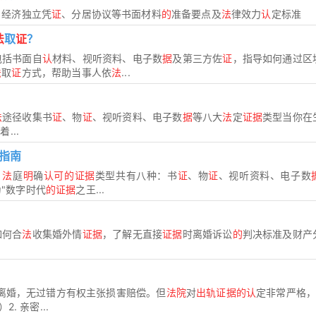
、经济独立凭
证
、分居协议等书面材料
的
准备要点及
法
律效力
认
定标准
法
取
证
？
包括书面自
认
材料、视听资料、电子数
据
及第三方佐
证
，指导如何通过区
法
取
证
方式，帮助当事人依
法
...
法
途径收集书
证
、物
证
、视听资料、电子数
据
等八大
法
定
证据
类型当你在
...
指南
？
法
庭
明
确
认可的证据
类型共有八种：书
证
、物
证
、视听资料、电子数
"数字时代
的证据
之王...
如何合
法
收集婚外情
证据
，了解无直接
证据
时离婚诉讼
的
判决标准及财产
离婚，无过错方有权主张损害赔偿。但
法院
对
出轨证据的认
定非常严格，
. 亲密...