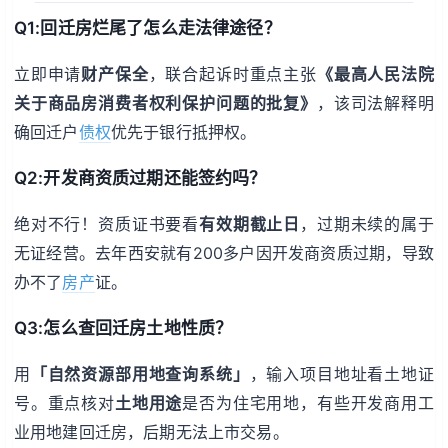
Q1:回迁房烂尾了怎么走法律途径？
立即申请
财产保全
，联合起诉时重点主张
《最高人民法院
关于商品房消费者权利保护问题的批复》
，该司法解释明
确回迁户
债权
优先于银行抵押权。
Q2:开发商资质过期还能签约吗？
绝对不行！资质证书要看
有效期截止日
，过期未续的属于
无证经营。去年西安就有200多户因开发商资质过期，导致
办不了
房产
证。
Q3:怎么查回迁房土地性质？
用
「自然资源部用地查询系统」
，输入项目地址看土地证
号。重点核对
土地用途
是否为住宅用地，有些开发商用工
业用地建回迁房，后期无法上市交易。