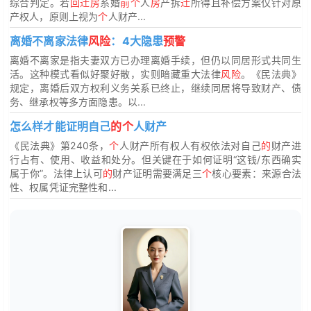
综合判定。若
回迁房
系婚
前个
人
房
产拆
迁
所得且补偿方案仅针对原
产权人，原则上视为
个
人财产...
离婚不离家法律
风险
：4大隐患
预警
离婚不离家是指夫妻双方已办理离婚手续，但仍以同居形式共同生
活。这种模式看似好聚好散，实则暗藏重大法律
风险
。《民法典》
规定，离婚后双方权利义务关系已终止，继续同居将导致财产、债
务、继承权等多方面隐患。以...
怎么样才能证明自己
的个
人财产
《民法典》第240条，
个
人财产所有权人有权依法对自己
的
财产进
行占有、使用、收益和处分。但关键在于如何证明“这钱/东西确实
属于你”。法律上认可
的
财产证明需要满足三
个
核心要素：来源合法
性、权属凭证完整性和...