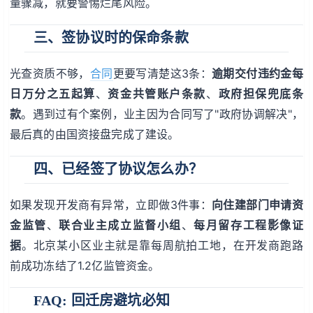
量骤减，就要警惕烂尾风险。
三、签协议时的保命条款
光查资质不够，
合同
更要写清楚这3条：
逾期交付违约金每
日万分之五起算
、
资金共管账户条款
、
政府担保兜底条
款
。遇到过有个案例，业主因为合同写了"政府协调解决"，
最后真的由国资接盘完成了建设。
四、已经签了协议怎么办？
如果发现开发商有异常，立即做3件事：
向住建部门申请资
金监管
、
联合业主成立监督小组
、
每月留存工程影像证
据
。北京某小区业主就是靠每周航拍工地，在开发商跑路
前成功冻结了1.2亿监管资金。
FAQ: 回迁房避坑必知