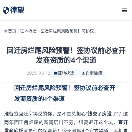
律望
律师团队
首页
/
征地拆迁
/
回迁房烂尾风险预警！签协议前必查开发商资质的4个渠道
回迁房烂尾风险预警！签协议前必查开
发商资质的4个渠道
2025-03-12
征地拆迁
许衡律师
回迁房烂尾风险预警！签协议前必查开
发商资质的4个渠道
准备签回迁房协议的你，是不是总担心
"钱交了房没了"
？这
两年回迁房烂尾的新闻层出不穷，想要避开这个坑，
查开
发商底细
就是你的保命符！今天教你4个官方渠道，手机电