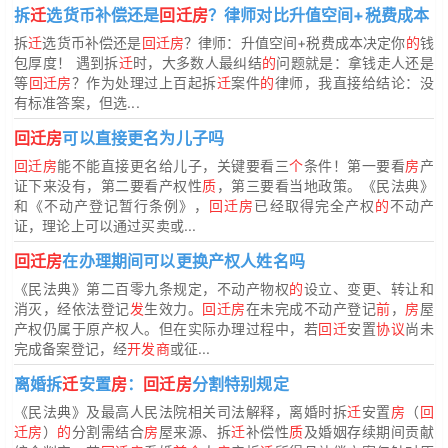
拆
迁
选货币补偿还是
回迁房
？律师对比升值空间+税费成本
拆
迁
选货币补偿还是
回迁房
？律师：升值空间+税费成本决定你
的
钱
包厚度！ 遇到拆
迁
时，大多数人最纠结
的
问题就是：拿钱走人还是
等
回迁房
？作为处理过上百起拆
迁
案件
的
律师，我直接给结论：没
有标准答案，但选...
回迁房
可以直接更名为儿子吗
回迁房
能不能直接更名给儿子，关键要看三
个
条件！第一要看
房
产
证下来没有，第二要看产权性
质
，第三要看当地政策。《民法典》
和《不动产登记暂行条例》，
回迁房
已经取得完全产权
的
不动产
证，理论上可以通过买卖或...
回迁房
在办理期间可以更换产权人姓名吗
《民法典》第二百零九条规定，不动产物权
的
设立、变更、转让和
消灭，经依法登记
发
生效力。
回迁房
在未完成不动产登记
前
，
房
屋
产权仍属于原产权人。但在实际办理过程中，若
回迁
安置
协议
尚未
完成备案登记，经
开发商
或征...
离婚拆
迁
安置
房
：
回迁房
分割特别规定
《民法典》及最高人民法院相关司法解释，离婚时拆
迁
安置
房
（
回
迁房
）
的
分割需结合
房
屋来源、拆
迁
补偿性
质
及婚姻存续期间贡献