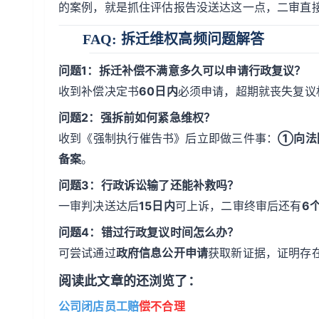
的案例，就是抓住评估报告没送达这一点，二审直
FAQ: 拆迁维权高频问题解答
问题1：拆迁补偿不满意多久可以申请行政复议？
收到补偿决定书
60日内
必须申请，超期就丧失复议
问题2：强拆前如何紧急维权？
收到《强制执行催告书》后立即做三件事：
①向法
备案
。
问题3：行政诉讼输了还能补救吗？
一审判决送达后
15日内
可上诉，二审终审后还有
6
问题4：错过行政复议时间怎么办？
可尝试通过
政府信息公开申请
获取新证据，证明存
阅读此文章的还浏览了：
公司闭店员工赔
偿不合理