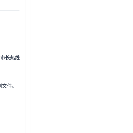
5市长热线
划文件。