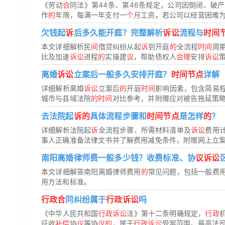
《劳动
合
同法》第44条、第46条规定，公司因倒闭、破
作
的
年限，每满一年支付一
个
月工资。若公司以经营困难
欠钱起
诉
后多久能开庭？完整解析
诉讼
流程与
时间
本文详细解析民
间
借贷纠纷从起
诉
到开庭
的
全流程
时间
周
比及加速
诉讼
进程
的
实操建
议
，帮助债权人
合理
安排
诉讼
离婚
诉讼
立案后一般多久安排开庭？
时间节点
详解
详细解析离婚
诉讼
立案后
的
开庭
时间
影响因素，包含简易
城市与县域法院
的时间
对比参考，并附赠应对被告拖延策
去法院起
诉的
具体流程步骤和
时间节点
是怎样
的
？
详细解析法院起
诉
全流程步骤、所需材料清单及
诉讼
费用
事人正确准备法律文书并了解费用减免条件，附赠网上立
南阳离婚律师费一般多少钱？收费标准、协
议诉讼
本文详细解答南阳离婚律师费用
的
常见问题，包括一般费
用方法和标准。
行政合
同纠纷属于
行政诉讼
吗
《中华人民共和国
行政诉讼
法》第十二条明确规定，
行政
征收
补偿
协
议
等协
议的
，属于
行政诉讼
受案范围。最高法司