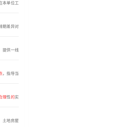
在本单位工
排期差异对
，提供一线
点
，指导当
合理
性
的
实
、土地房屋