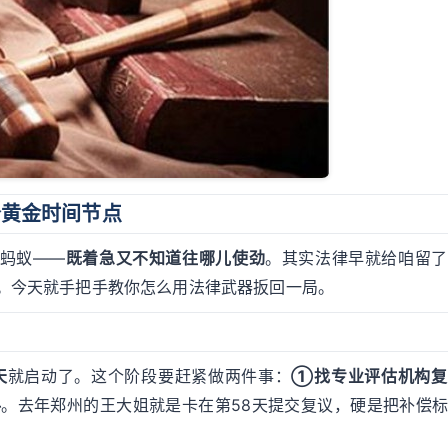
个黄金时间节点
蚂蚁——
既着急又不知道往哪儿使劲
。其实法律早就给咱留了
。今天就手把手教你怎么用法律武器扳回一局。
天
就启动了。这个阶段要赶紧做两件事：
①找专业评估机构复
料
。去年郑州的王大姐就是卡在第58天提交复议，硬是把补偿