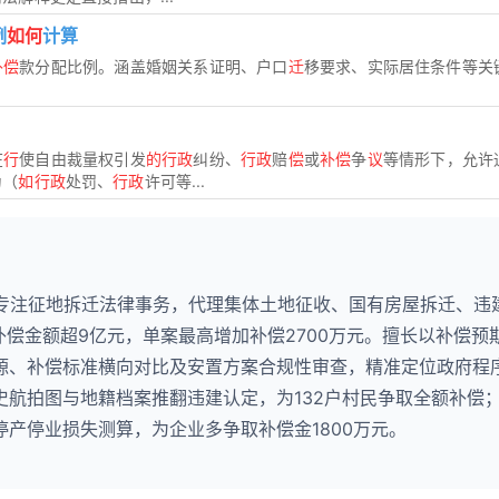
例
如何
计算
补偿
款分配比例。涵盖婚姻关系证明、户口
迁
移要求、实际居住条件等关
在
行
使自由裁量权引发
的行政
纠纷、
行政
赔
偿
或
补偿
争
议
等情形下，允许
为（
如行政
处罚、
行政
许可等...
，专注征地拆迁法律事务，代理集体土地征收、国有房屋拆迁、违
补偿金额超9亿元，单案最高增加补偿2700万元。擅长以补偿预
源、补偿标准横向对比及安置方案合规性审查，精准定位政府程
史航拍图与地籍档案推翻违建认定，为132户村民争取全额补偿
产停业损失测算，为企业多争取补偿金1800万元。