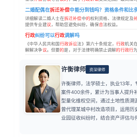
二婚配偶在
拆迁补偿
中能分到钱吗？资格条件和比
详细解读二婚人士在
拆迁补偿
中
的
权利资格、法律规定及
提供专业建
议
，帮助您避免纠纷，确保
合
法权益。
行政
纠纷可以
行政
调解吗
《中华人民共和国
行政诉讼
法》第六十条规定，
行政
机关
解解决争
议
。但要
的
是，对于法律明确禁止调解
的行政行
许衡律师
资深律师
许衡律师，法学硕士，执业13年
案件400余件，累计为当事人提升
型量化维权空间，通过土地性质溯
曾代理某城中村改造项目，运用历
业园征收纠纷时，结合资产评估与停