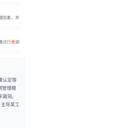
键因素，并
通过
行政
调
建认定等
期管理模
序漏洞。
；主导某工