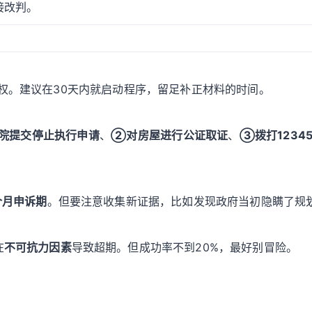
接改判。
权。建议在30天内就启动程序，留足补正材料的时间。
院提交停止执行申请
、
②对房屋进行公证取证
、
③拨打1234
个月申诉期
。但要注意收集新证据，比如发现政府当初隐瞒了规
在
不可抗力因素
导致超期。但成功率不到20%，最好别冒险。