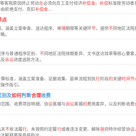
产等客观原因终止劳动
合
必须向员工支付经济
补偿金
。
补偿
标准按劳动者
为由拒绝支付、克扣
补偿金
...
节点
期，涵盖立案审查、送达程序、审
理
期限等关键环
节
，提供
不
同地区法院
策略。
程序与普通程序区别、
不
同地区法院排期差异、文书送达效率等核心要素
略及
诉讼
进度追踪方法。
计算标准，涵盖立案准备、证据收集、庭审流程到执
行
阶段
的
关键
时间节
案操作指引。
区别及
如何
判断
合理
收费
用范围、收费项目明细、协
议
离婚与
诉讼
离婚
的
费用差异，以及判断收费
机关
不
依法履
行
、未按照约定履
行
或者违法变更、解除
政
府特许经营协
议
法解释更是直接指出，...