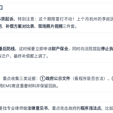
口
必须起诉
。特别注意：这个期限雷打不动！上个月杭州的李叔
明
、
补偿方案对比表
、
现场照片视频
三件套。
最后防线
。这时候要立即申请
财产保全
，同时向法院提起
停止
拆迁户，最终补偿都上调了。
。重点收集三类证据：
①政府公示文件
（看程序是否合法）、
用EMS寄送重要材料并保留回执。
要找专业律师做
法律意见书
，重点攻击政府的
程序违法点
。比