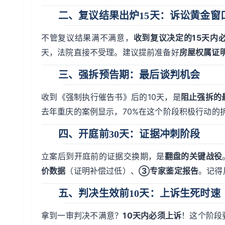
二、复议结果出炉15天：诉讼黄金窗
不管复议结果满不满意，
收到复议决定的15天内
天，法院直接不受理。建议提前准备好
房屋权属证
三、强拆预告期：最后谈判机会
收到《强制执行催告书》后的10天，是
阻止强拆的
去年重庆的案例显示，70%在这个阶段积极行动的
四、开庭前30天：证据冲刺阶段
立案后到开庭前的证据交换期，是
翻盘的关键战役
价数据
（证明补偿过低）、
③专家鉴定报告
。记得
五、判决生效前10天：上诉生死时速
拿到一审判决不满意？
10天内必须上诉
！这个阶段