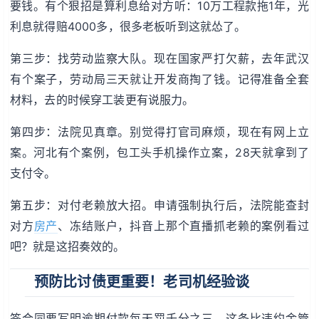
要钱。有个狠招是算利息给对方听：10万工程款拖1年，光
利息就得赔4000多，很多老板听到这就怂了。
第三步：找劳动监察大队。现在国家严打欠薪，去年武汉
有个案子，劳动局三天就让开发商掏了钱。记得准备全套
材料，去的时候穿工装更有说服力。
第四步：法院见真章。别觉得打官司麻烦，现在有网上立
案。河北有个案例，包工头手机操作立案，28天就拿到了
支付令。
第五步：对付老赖放大招。申请强制执行后，法院能查封
对方
房产
、冻结账户，抖音上那个直播抓老赖的案例看过
吧？就是这招奏效的。
预防比讨债更重要！老司机经验谈
签合同要写明逾期付款每天罚千分之三，这条比违约金管