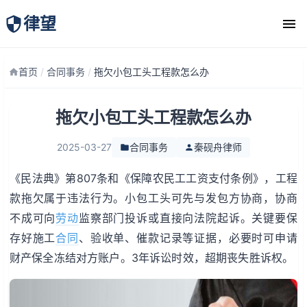
律望
律师团队
首页
/
合同事务
/
拖欠小包工头工程款怎么办
拖欠小包工头工程款怎么办
2025-03-27
合同事务
秦砚舟律师
《民法典》第807条和《保障农民工工资支付条例》，工程
款拖欠属于违法行为。小包工头可先与发包方协商，协商
不成可向
劳动
监察部门投诉或直接向法院起诉。关键要保
存好施工
合同
、验收单、催款记录等证据，必要时可申请
财产保全冻结对方账户。3年诉讼时效，超期丧失胜诉权。