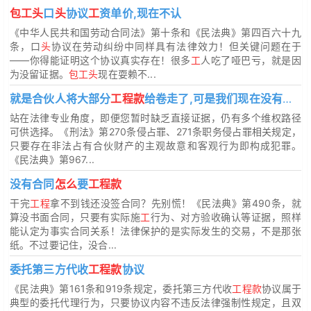
包工头
口
头
协议
工
资单价,现在不认
《中华人民共和国劳动合同法》第十条和《民法典》第四百六十九
条，口
头
协议在劳动纠纷中同样具有法律效力！但关键问题在于
——你得能证明这个协议真实存在！很多
工
人吃了哑巴亏，就是因
为没留证据。
包工头
现在耍赖不...
就是合伙人将大部分
工程款
给卷走了,可是我们现在没有足够的证据
站在法律专业角度，即便您暂时缺乏直接证据，仍有多个维权路径
可供选择。《刑法》第270条侵占罪、271条职务侵占罪相关规定，
只要存在非法占有合伙财产的主观故意和客观行为即构成犯罪。
《民法典》第967...
没有合同
怎么
要
工程款
干完
工程
拿不到钱还没签合同？先别慌！《民法典》第490条，就
算没书面合同，只要有实际施
工
行为、对方验收确认等证据，照样
能认定为事实合同关系！法律保护的是实际发生的交易，不是那张
纸。不过要记住，没合...
委托第三方代收
工程款
协议
《民法典》第161条和919条规定，委托第三方代收
工程款
协议属于
典型的委托代理行为，只要协议内容不违反法律强制性规定，且双