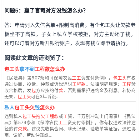
问题5：赢了官司对方没钱怎么办？
答：申请列入失信名单+限制高消费。有个包工头让欠款老
板坐不了高铁，子女上私立学校被拒，对方主动还了钱。
还可以盯着对方新开银行账户，发现有钱立即申请执行。
阅读此文章的还浏览了：
包工头
拿不到
工程款怎么办
《民法典》第807条和《保障农民
工工
资支付条例》，
包工头
有权
通过协商、投诉、仲裁或诉讼追讨
工程款
。法律明确规定：
工程
验
收合格后，发
包
方应按约付
款
，否则需承担违约金及利息。若协商
无果，
包工头
可在3年诉讼...
私人
包工头欠
钱
怎么办
遇到私人
包工头拖欠工程款
或
工
资，千万别冲动上门闹事！《民法
典》第579条和《保障农民
工工
资支付条例》，你有权通过法律途
径追讨
欠款
。建议先收集合同、聊天记录、验收单等证据，通过协
商、调解、劳动仲裁或...