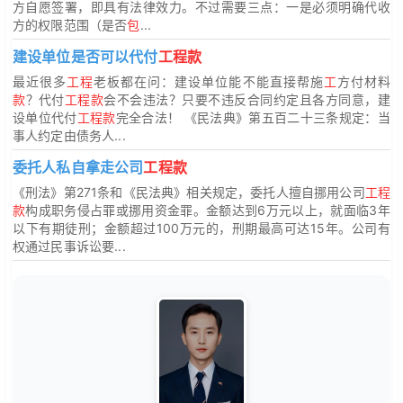
方自愿签署，即具有法律效力。不过需要三点：一是必须明确代收
方的权限范围（是否
包
...
建设单位是否可以代付
工程款
最近很多
工程
老板都在问：建设单位能不能直接帮施
工
方付材料
款
？代付
工程款
会不会违法？只要不违反合同约定且各方同意，建
设单位代付
工程款
完全合法！ 《民法典》第五百二十三条规定：当
事人约定由债务人...
委托人私自拿走公司
工程款
《刑法》第271条和《民法典》相关规定，委托人擅自挪用公司
工程
款
构成职务侵占罪或挪用资金罪。金额达到6万元以上，就面临3年
以下有期徒刑；金额超过100万元的，刑期最高可达15年。公司有
权通过民事诉讼要...